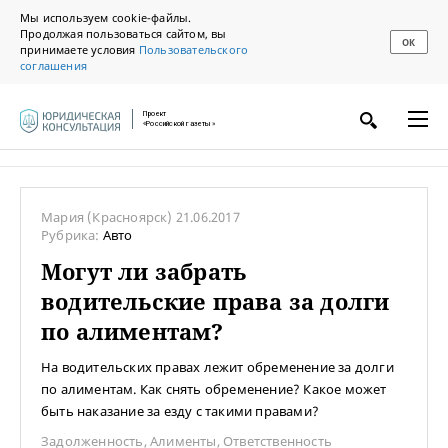
Мы используем cookie-файлы.
Продолжая пользоваться сайтом, вы
ОК
принимаете условия
Пользовательского
соглашения
Проект
«Российской газеты»
Мария
(Красноярск)
21.06.2017
Рубрика:
Авто
Могут ли забрать
водительские права за долги
по алиментам?
На водительских правах лежит обременение за долги
по алиментам. Как снять обременение? Какое может
быть наказание за езду с такими правами?
Задолженность
,
Алименты
,
Ответственность