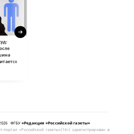
Next
уд:
ВС РФ объяснил, как
Верховный суд
осле
возмещать разницу в
запретил копи
шина
цене при возврате
приговоры
итается
сложного товара
–2026 ФГБУ
«Редакция «Российской газеты»
т-портал «Российской газеты»(16+) зарегистрирован в