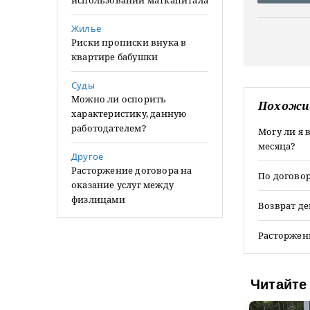
использовании маткапитала
Жилье
Риски прописки внука в
квартире бабушки
Суды
Можно ли оспорить
Похожи
характеристику, данную
работодателем?
Могу ли я 
месяца?
Другое
Расторжение договора на
По договор
оказание услуг между
физлицами
Возврат д
Расторжен
Читайте