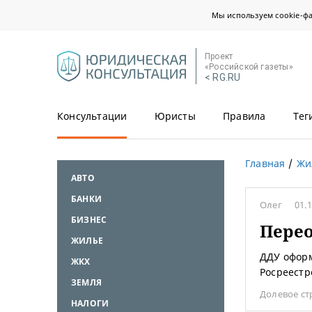
Мы используем cookie-ф
Проект
«Российской газеты»
< RG.RU
Консультации
Юристы
Правила
Тег
Главная
Жи
АВТО
БАНКИ
Олег
01.
БИЗНЕС
Пере
ЖИЛЬЕ
ДДУ оформ
ЖКХ
Росреестр
ЗЕМЛЯ
Долевое ст
НАЛОГИ