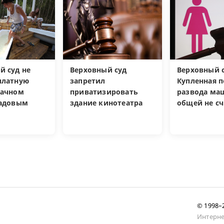
й суд не
Верховный суд
Верховный с
платную
запретил
Купленная п
дачном
приватизировать
развода ма
садовым
здание кинотеатра
общей не сч
© 1998
Интерне