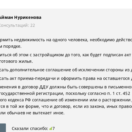
Айман Нурикенова
Консультаций: 22
рмить недвижимость на одного человека, необходимо действо
 порядке.
иться об этом с застройщиком до того, как будет подписан ак
готового жилья.
ать дополнительное соглашение об исключении стороны из 
ать акт приема-передачи и оформить права на оставшегося 
енения в договор ДДУ должны быть совершены в письменно
осударственной регистрации, поскольку согласно п. 1 ст. 452
ого кодекса РФ соглашение об изменении или о расторжении
я в той же форме, что и договор, если из закона, иных право
или обычаев не вытекает иное.
Сказали спасибо:
7