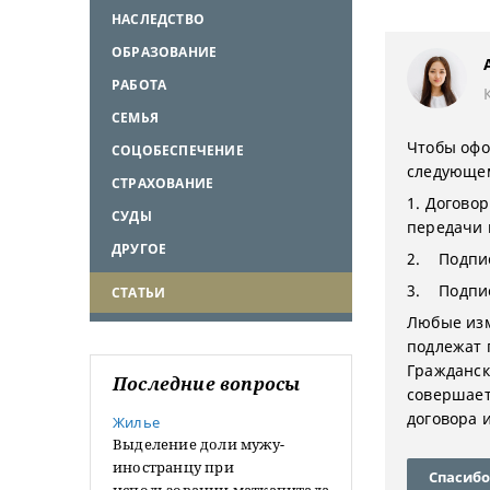
НАСЛЕДСТВО
ОБРАЗОВАНИЕ
РАБОТА
СЕМЬЯ
Чтобы офо
СОЦОБЕСПЕЧЕНИЕ
следующем
СТРАХОВАНИЕ
1. Договор
СУДЫ
передачи 
ДРУГОЕ
2. Подпис
3. Подпис
СТАТЬИ
Любые изм
подлежат г
Гражданск
Последние вопросы
совершаетс
договора 
Жилье
Выделение доли мужу-
иностранцу при
Спасибо