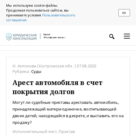
Мы используем cookie-файлы.
Продолжая пользоваться сайтом, вы
ОК
принимаете условия
Пользовательского
соглашения
Проект
«Российской газеты»
Н. Антонова
(Костромская обл. )
07.08.2020
Рубрика:
Суды
Арест автомобиля в счет
покрытия долгов
Могут ли судебные приставы ареставать автомобиль,
принадлежащий матери-одиночке, воспитывающей
двоих детей, находящейся в декрете, и выставить его на
продажу?
Исполнительный лист
,
Пристав