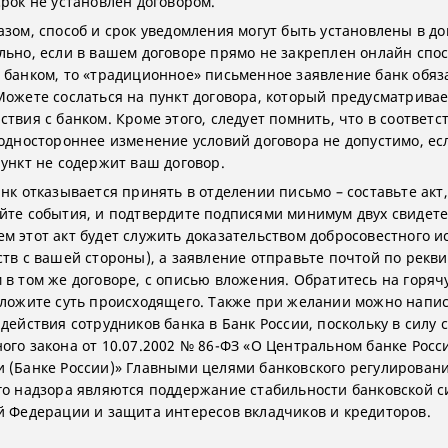
срок не установлен договором.
азом, способ и срок уведомления могут быть установлены в д
льно, если в вашем договоре прямо не закреплен онлайн спо
 банком, то «традиционное» письменное заявление банк обяза
Можете сослаться на пункт договора, который предусматривае
твия с банком. Кроме этого, следует помнить, что в соответст
 одностороннее изменение условий договора не допустимо, ес
пункт не содержит ваш договор.
нк отказывается принять в отделении письмо – составьте акт,
йте события, и подтвердите подписями минимум двух свидете
м этот акт будет служить доказательством добросовестного 
ств с вашей стороны), а заявление отправьте почтой по рекви
 в том же договоре, с описью вложения. Обратитесь на горя
зложите суть происходящего. Также при желании можно напи
действия сотрудников банка в Банк России, поскольку в силу с
ого закона от 10.07.2002 № 86-ФЗ «О Центральном банке Росс
 (Банке России)» Главными целями банковского регулировани
го надзора являются поддержание стабильности банковской 
й Федерации и защита интересов вкладчиков и кредиторов.