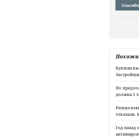
Спасибо
Похожи
Купили ква
Застройщик
По предлож
должна 5 т
Решил взят
отказали. 
Год назад 
активирова