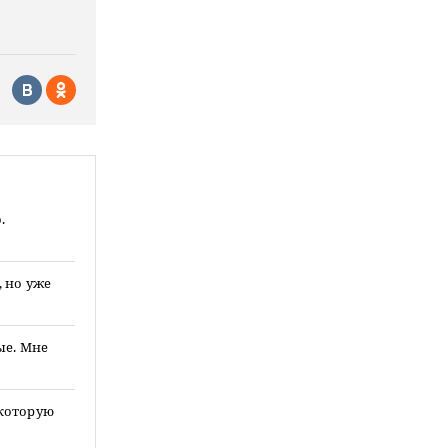
.
 но уже
ые. Мне
 которую