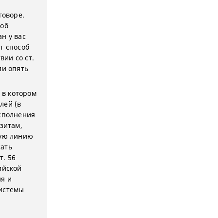
оговоре.
соб
н у вас
т способ
вии со ст.
ли опять
 в котором
лей (в
исполнения
зитам,
чую линию
сать
т. 56
ийской
я и
системы