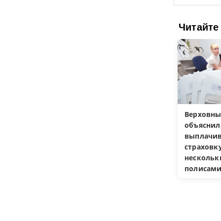
Читайте
Верховны
объяснил
выплачив
страховку
несколь
полисам