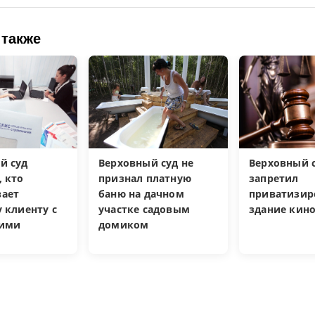
 также
й суд
Верховный суд не
Верховный 
, кто
признал платную
запретил
ает
баню на дачном
приватизир
 клиенту с
участке садовым
здание кин
кими
домиком
и