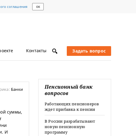
кого соглашения
ОК
роекте
Контакты
Задать вопрос
Пенсионный банк
рика:
Банки
вопросов
Работающих пенсионеров
ждет прибавка к пенсии
мой суммы,
т
В России разрабатывают
Они
новую пенсионную
и. И
программу