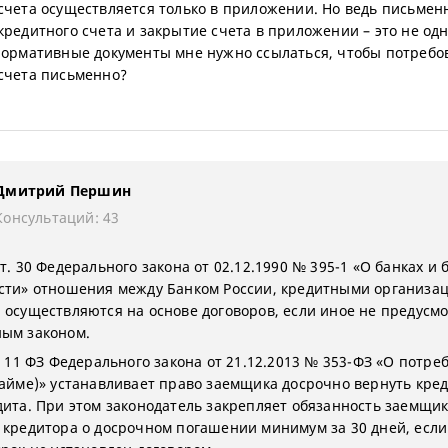
счета осуществляется только в приложении. Но ведь письмен
кредитного счета и закрытие счета в приложении – это не одн
нормативные документы мне нужно ссылаться, чтобы потребо
счета письменно?
Дмитрий Першин
Консультаций: 43
т. 30 Федерального закона от 02.12.1990 № 395-1 «О банках и 
сти» отношения между Банком России, кредитными организац
 осуществляются на основе договоров, если иное не предусм
ым законом.
. 11 ФЗ Федерального закона от 21.12.2013 № 353-ФЗ «О потре
займе)» устанавливает право заемщика досрочно вернуть кре
дита. При этом законодатель закрепляет обязанность заемщи
 кредитора о досрочном погашении минимум за 30 дней, если