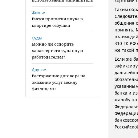
использовании маткапитала
короткий 
Таким обр
Жилье
Следовате
Риски прописки внука в
общения с
квартире бабушки
принять. 
взаимодейс
Суды
310 ГК РФ
Можно ли оспорить
же такой 
характеристику, данную
работодателем?
Если же ба
зафиксиру
Другое
дальнейше
Расторжение договора на
обязатель
оказание услуг между
указанным
физлицами
банка и и
жалобу на 
Федеральн
Федерации
банковско
Российско