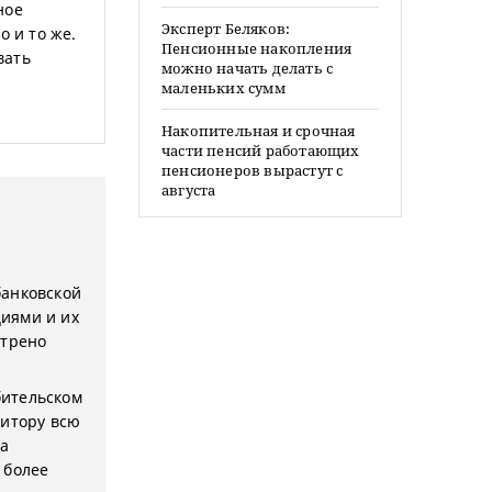
ное
Эксперт Беляков:
о и то же.
Пенсионные накопления
вать
можно начать делать с
маленьких сумм
Накопительная и срочная
части пенсий работающих
пенсионеров вырастут с
августа
банковской
иями и их
отрено
бительском
дитору всю
ка
 более