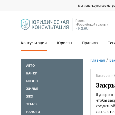
Мы используем cookie-ф
Проект
«Российской газеты»
< RG.RU
Консультации
Юристы
Правила
Тег
Главная
Ба
АВТО
БАНКИ
Виктория
(
БИЗНЕС
Закры
ЖИЛЬЕ
Я досрочн
ЖКХ
чтобы зак
ЗЕМЛЯ
кредитной
ссылаются 
НАЛОГИ