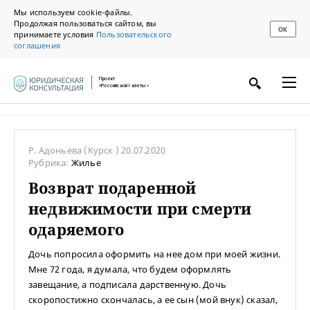
Мы используем cookie-файлы.
Продолжая пользоваться сайтом, вы
ОК
принимаете условия
Пользовательского
соглашения
Проект
«Российской газеты»
Р. Адоньева
(Курск )
20.07.2020
Рубрика:
Жилье
Возврат подаренной
недвижимости при смерти
одаряемого
Дочь попросила оформить на нее дом при моей жизни.
Мне 72 года, я думала, что будем оформлять
завещание, а подписала дарственную. Дочь
скоропостижно скончалась, а ее сын (мой внук) сказал,