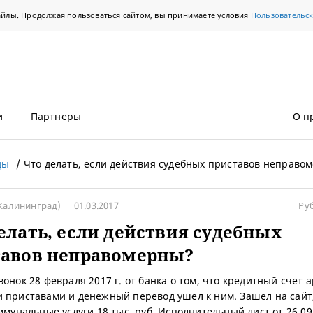
айлы. Продолжая пользоваться сайтом, вы принимаете условия
Пользовательс
и
Партнеры
О п
ды
Что делать, если действия судебных приставов неправо
Калининград)
01.03.2017
Ру
елать, если действия судебных
тавов неправомерны?
вонок 28 февраля 2017 г. от банка о том, что кредитный счет 
 приставами и денежный перевод ушел к ним. Зашел на сайт,
оммунальные услуги 18 тыс. руб. Исполнительный лист от 26.09