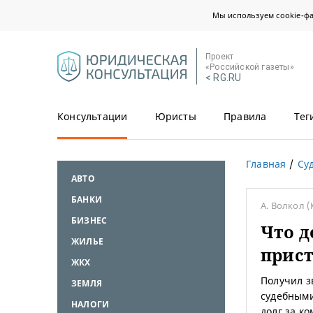
Мы используем cookie-ф
Проект
«Российской газеты»
< RG.RU
Консультации
Юристы
Правила
Тег
Главная
Су
АВТО
БАНКИ
А. Волкол
(
БИЗНЕС
Что д
ЖИЛЬЕ
прис
ЖКХ
Получил з
ЗЕМЛЯ
судебными
НАЛОГИ
долг за к