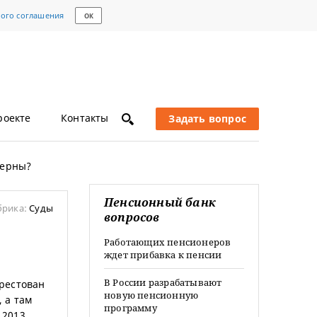
кого соглашения
ОК
роекте
Контакты
Задать вопрос
мерны?
Пенсионный банк
брика:
Суды
вопросов
Работающих пенсионеров
ждет прибавка к пенсии
В России разрабатывают
арестован
новую пенсионную
 а там
программу
.2013.