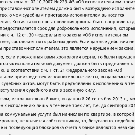
ого закона от 02.10.2007 № 229-ФЗ «Об исполнительном произ
приставом-исполнителем должно быть возбуждено исполните
тво, о чем судебным приставом-исполнителем выносится
ение. Копия такого постановления должна быть направлена д
предоставляется срок для добровольного исполнения, который
ии с ч. 12 ст. 30 Федерального закона «Об исполнительном
тве», составляет пять рабочих дней. Если данные действия н
 приставом-исполнителем, это является нарушением закона.
го, если изложенная вами хронология верна, то были нарушен
оторых исполнительный документ должен быть предъявлен к
. В соответствии с ч. 1 ст. 21 Федерального закона «Об
льном производстве» исполнительные листы, выдаваемые на
 судебных актов, могут быть предъявлены к исполнению в те
 вступления судебного акта в законную силу.
азом, исполнительный лист, выданный 26 сентября 2013 г., мо
 к исполнению лишь в течение трех лет, т.е. до сентября 201
 за коммунальные услуги был начислен по квартире, в которой
ировано, не является собственником, то, безусловно, подобно
е и последующая блокировка счета в банке являются незако