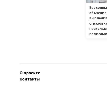
Верховны
объяснил
выплачив
страховку
несколь
полисам
О проекте
Контакты