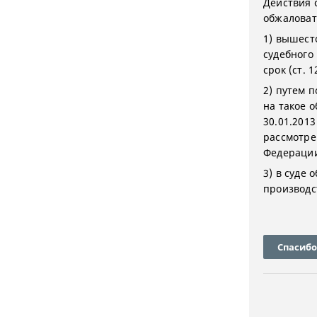
Действия 
обжаловат
1) вышест
судебного
срок (ст. 
2) путем 
на такое 
30.01.201
рассмотре
Федерации
3) в суде
производс
Спасибо