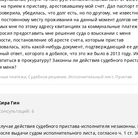
 на прием к приставу, арестовавшему мой счет. Дал паспорт 
оверила, убедилась, что долг есть, но по другому, не извест
о постоянному месту проживания на данный момент долгов нет
ых мне по этому адресу квитанциях за коммунальные платеж
просил предоставить мне решение суда о взыскании с меня
ости, постановление об аресте счета, которым пристав
вовалась, хоть какой-нибудь документ, подтверждающий ее де
ый ответ, которого я добился, что это же было в 2013 году. 
атиться в прокуратуру? Законны ли действия судебного прист
я меня?
ные платежи
,
Судебное решение
,
Исполнительный лист
,
Пристав
Кира Гин
Консультаций: 6
случае действия судебного пристава-исполнителя незаконны.
осле выдачи судом исполнительного листа, согласно ч. 1 ст. 3