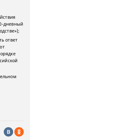
ействия
10-дневный
одстве»);
ть ответ
от
порядке
сийской
тельном