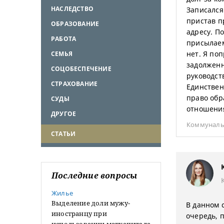
НАСЛЕДСТВО
Записался
пристав пр
ОБРАЗОВАНИЕ
адресу. П
РАБОТА
присылаем
нет. Я по
СЕМЬЯ
задолженн
СОЦОБЕСПЕЧЕНИЕ
руководст
СТРАХОВАНИЕ
Единственн
право обр
СУДЫ
отношени
ДРУГОЕ
Коммуналь
СТАТЬИ
Последние вопросы
Жилье
Выделение доли мужу-
В данном 
иностранцу при
очередь, п