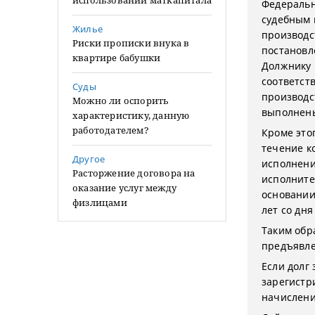
использовании маткапитала
Федеральн
судебным 
Жилье
производс
Риски прописки внука в
постановл
квартире бабушки
Должнику 
соответств
Суды
производс
Можно ли оспорить
выполнены
характеристику, данную
работодателем?
Кроме это
течение к
Другое
исполнению
Расторжение договора на
исполните
оказание услуг между
основании
физлицами
лет со дня
Таким обр
предъявлен
Если долг
зарегистр
начислени