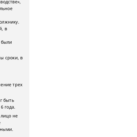
водстве»,
льное
олжнику.
, в
е были
ы сроки, в
чение трех
г быть
6 года.
 лицо не
е
нными.