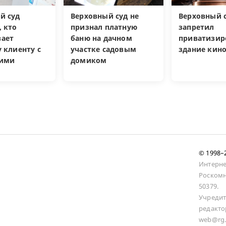
й суд
Верховный суд не
Верховный 
, кто
признал платную
запретил
ает
баню на дачном
приватизир
 клиенту с
участке садовым
здание кин
кими
домиком
и
© 1998
Интерне
Роскомн
50379.
Учредит
редакто
web@rg.