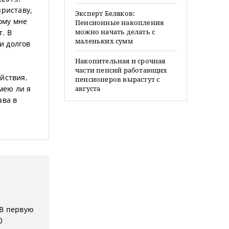
приставу,
Эксперт Беляков:
ному мне
Пенсионные накопления
можно начать делать с
. В
маленьких сумм
и долгов
Накопительная и срочная
части пенсий работающих
йствия.
пенсионеров вырастут с
Имею ли я
августа
ава в
 В первую
0