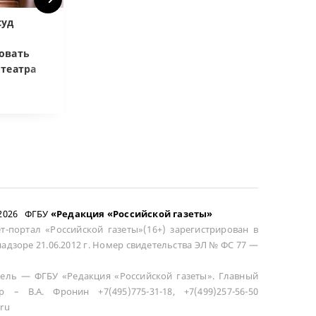
суд
Верховный суд:
ВС РФ объясни
Купленная после
возмещать ра
овать
развода машина
цене при возв
отеатра
общей не считается
сложного това
–2026 ФГБУ
«Редакция «Российской газеты»
т-портал «Российской газеты»(16+) зарегистрирован в
адзоре 21.06.2012 г. Номер свидетельства ЭЛ № ФС 77 —
ель — ФГБУ «Редакция «Российской газеты». Главный
р – В.А. Фронин +7(495)775-31-18, +7(499)257-56-50
ru