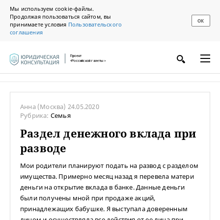
Мы используем cookie-файлы.
Продолжая пользоваться сайтом, вы
ОК
принимаете условия
Пользовательского
соглашения
Проект
«Российской газеты»
Анна
(Москва)
24.05.2020
Рубрика:
Семья
Раздел денежного вклада при
разводе
Мои родители планируют подать на развод с разделом
имущества. Примерно месяц назад я перевела матери
деньги на открытие вклада в банке. Данные деньги
были получены мной при продаже акций,
принадлежащих бабушке. Я выступала доверенным
лицом и осуществляла все действия от ее лица при