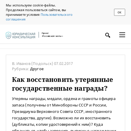
Мы используем cookie-файлы.
Продолжая пользоваться сайтом, вы
ОК
принимаете условия
Пользовательского
соглашения
Проект
«Российской газеты»
В. Иванов
(Подольск)
07.02.2017
Рубрика:
Другое
Как восстановить утерянные
государственные награды?
Утеряны награды, медали, ордена и грамоты офицера
запаса (получены от Минобороны СССР и России,
Президиума Верховного Совета СССР, иностранного
государства, другие). Возможно ли их восстановить
(дубликаты, копии удостоверений к ним)? Куда
обращаться, чтобы запросить выписку о награждении