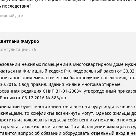
ь последствия?
тирный дом
Светлана Жмурко
Консультаций: 76
ьзовании нежилых помещений в многоквартирном доме нуж
ваться на Жилищный кодекс РФ, Федеральный закон от 30.03
санитарно-эпидемиологическом благополучии населения», а т
330.2016. Свод правил. Здания жилые многоквартирные.
рованная редакция СНиП 31-01-2003», утвержденный приказо
России от 03.12.2016 № 883/пр.
анизации будет много клиентов и все они будут ходить через 
 жильцами, то конфликты возникнуть могут. Однако жильцы д
претить использовать подъезд собственнику нежилого помещ
аторам, а также их посетителям. При обращении жильцов в суд
ставится вопрос об обязании оборудовать отдельный вход в н