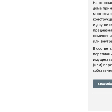
На основа
доме прин
многоквар
конструкц
и другое 
предназна
помещения
или внутр
В соответс
переплани
имущества
(или) пер
собственн
Спасибо