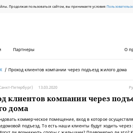
айлы. Продолжая пользоваться сайтом, вы принимаете условия
Пользовательс
и
Партнеры
О п
Х
Проход клиентов компании через подъезд жилого дома
Санкт-Петербург)
13.03.2020
Р
д клиентов компании через подъ
го дома
ндовать коммерческое помещение, вход в которое осуществл
едомовой подъезд. То есть наши клиенты будут ходить через 
Могут ли возникнуть споры с жильцами? Правомерно ли это? 