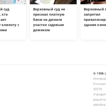
й суд
Верховный суд не
Верховный 
, кто
признал платную
запретил
ает
баню на дачном
приватизир
 клиенту с
участке садовым
здание кин
кими
домиком
и
© 1998
Интерне
Роскомн
50379.
Учредит
редакто
web@rg.