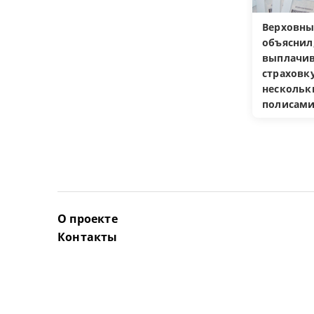
Верховны
объяснил
выплачив
страховку
несколь
полисам
О проекте
Контакты