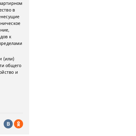
квартирном
ество в
енесущие
хническое
ание,
дов к
 пределами
и (или)
ти общего
ойство и