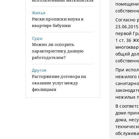
использовании маткапитала
помещение
собственн
Жилье
Риски прописки внука в
Согласно 
квартире бабушки
23.06.201
первой Гра
Суды
1 ст. 36 
Можно ли оспорить
многоквар
характеристику, данную
общей дол
работодателем?
собственн
При испол
Другое
Расторжение договора на
нежилого 
оказание услуг между
санитарно
физлицами
законодат
нежилых п
В соответс
доме прин
дома, нес
техническ
обслужива