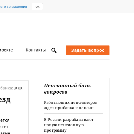
кого соглашения
ОК
роекте
Контакты
Задать вопрос
Пенсионный банк
убрика:
ЖКХ
вопросов
езд
Работающих пенсионеров
ждет прибавка к пенсии
В России разрабатывают
яется
новую пенсионную
этот
программу
Какие