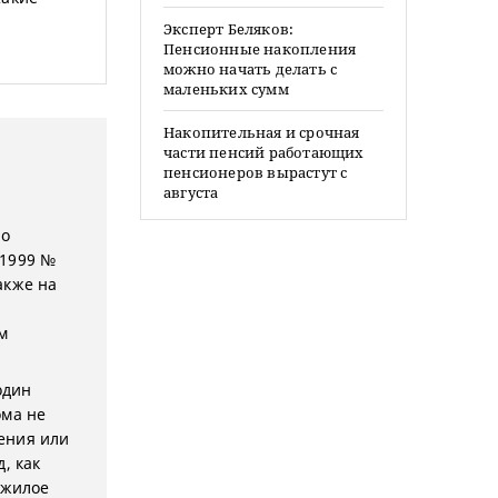
Эксперт Беляков:
Пенсионные накопления
можно начать делать с
маленьких сумм
Накопительная и срочная
части пенсий работающих
пенсионеров вырастут с
августа
но
.1999 №
акже на
м
один
ома не
ения или
, как
ежилое