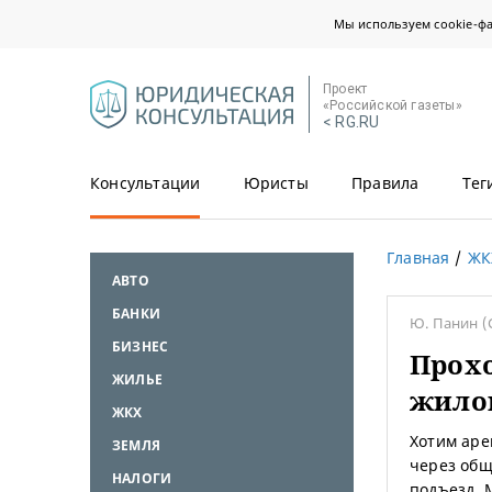
Мы используем cookie-ф
Проект
«Российской газеты»
< RG.RU
Консультации
Юристы
Правила
Тег
Главная
ЖК
АВТО
БАНКИ
Ю. Панин
(
БИЗНЕС
Прохо
ЖИЛЬЕ
жило
ЖКХ
Хотим аре
ЗЕМЛЯ
через общ
НАЛОГИ
подъезд. 