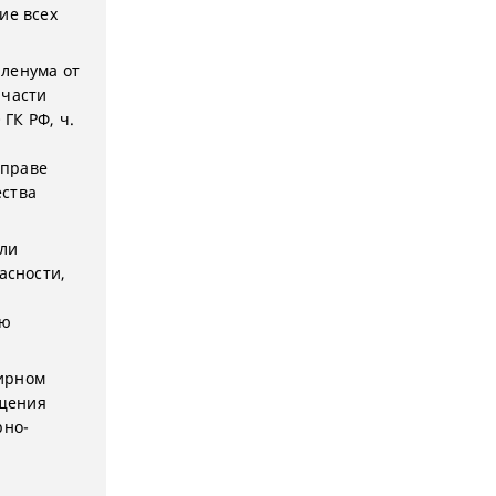
ие всех
Пленума от
 части
 ГК РФ, ч.
 праве
ества
или
асности,
ию
тирном
ещения
рно-