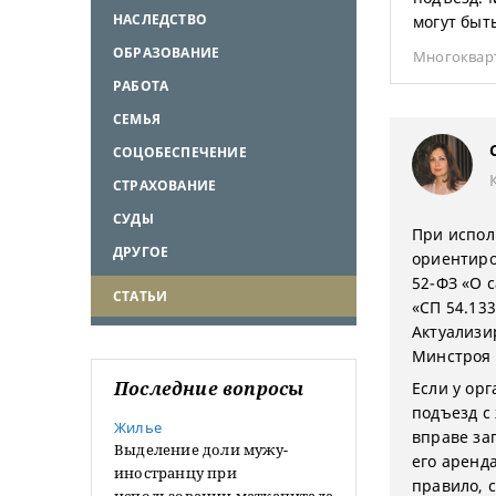
НАСЛЕДСТВО
могут быт
ОБРАЗОВАНИЕ
Многоквар
РАБОТА
СЕМЬЯ
СОЦОБЕСПЕЧЕНИЕ
СТРАХОВАНИЕ
СУДЫ
При испол
ДРУГОЕ
ориентиро
52-ФЗ «О 
СТАТЬИ
«СП 54.13
Актуализи
Минстроя 
Последние вопросы
Если у орг
подъезд с
Жилье
вправе за
Выделение доли мужу-
его аренд
иностранцу при
правило, 