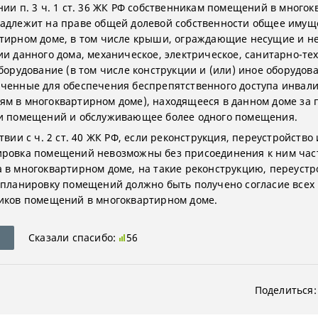
нии п. 3 ч. 1 ст. 36 ЖК РФ собственникам помещений в много
адлежит на праве общей долевой собственности общее имущ
тирном доме, в том числе крыши, ограждающие несущие и н
ии данного дома, механическое, электрическое, санитарно-те
оборудование (в том числе конструкции и (или) иное оборудов
ченные для обеспечения беспрепятственного доступа инвали
м в многоквартирном доме), находящееся в данном доме за
и помещений и обслуживающее более одного помещения.
твии с ч. 2 ст. 40 ЖК РФ, если реконструкция, переустройство 
ровка помещений невозможны без присоединения к ним час
 в многоквартирном доме, на такие реконструкцию, переустр
епланировку помещений должно быть получено согласие всех
иков помещений в многоквартирном доме.
Сказали спасибо:
56
Поделиться: