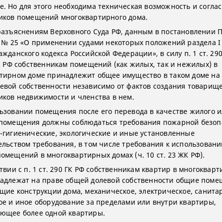
. Но для этого необходима техническая возможность и соглас
иков помещений многоквартирного дома.
разъяснениям Верховного Суда РФ, данным в постановлении 
5 № 25 «О применении судами некоторых положений раздела I
жданского кодекса Российской Федерации», в силу п. 1 ст. 290
ЖК РФ собственникам помещений (как жилых, так и нежилых) в
тирном доме принадлежит общее имущество в таком доме на
евой собственности независимо от фактов создания товарищ
иков недвижимости и членства в нем.
ьзовании помещения после его перевода в качестве жилого 
помещения должны соблюдаться требования пожарной безоп
-гигиенические, экологические и иные установленные
ельством требования, в том числе требования к использован
омещений в многоквартирных домах (ч. 10 ст. 23 ЖК РФ).
твии с п. 1 ст. 290 ГК РФ собственникам квартир в многоквар
адлежат на праве общей долевой собственности общие пом
ущие конструкции дома, механическое, электрическое, санита
ое и иное оборудование за пределами или внутри квартиры,
ющее более одной квартиры.