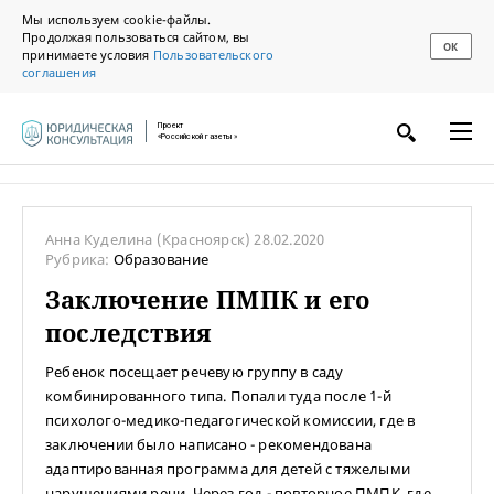
Мы используем cookie-файлы.
Продолжая пользоваться сайтом, вы
ОК
принимаете условия
Пользовательского
соглашения
Проект
«Российской газеты»
Анна Куделина
(Красноярск)
28.02.2020
Рубрика:
Образование
Заключение ПМПК и его
последствия
Ребенок посещает речевую группу в саду
комбинированного типа. Попали туда после 1-й
психолого-медико-педагогической комиссии, где в
заключении было написано - рекомендована
адаптированная программа для детей с тяжелыми
нарушениями речи. Через год - повторное ПМПК, где