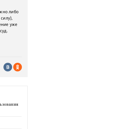
ожно либо
силу),
ение уже
суд.
льзования