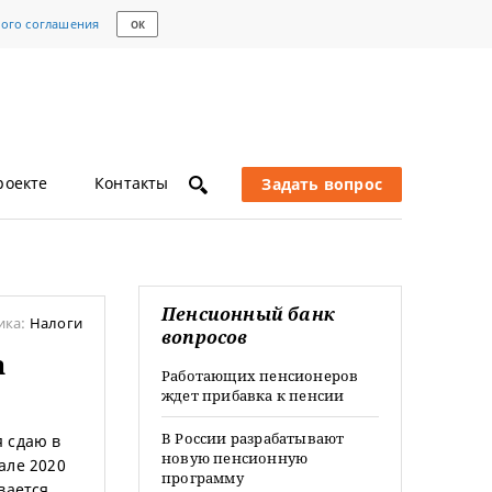
кого соглашения
ОК
роекте
Контакты
Задать вопрос
Пенсионный банк
ика:
Налоги
вопросов
а
Работающих пенсионеров
ждет прибавка к пенсии
В России разрабатывают
я сдаю в
новую пенсионную
але 2020
программу
вается,