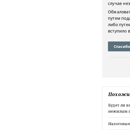
случае не
Обжаловат
путем под
либо путе
вступило в
Спасибо
Похожи
Будет ли в
нежилым 
Налоговые