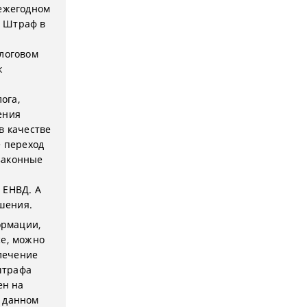
 ежегодном
. Штраф в
алоговом
к
ога,
ения
в качестве
е переход
 законные
 ЕНВД. А
ушения.
ормации,
е, можно
влечение
штрафа
ен на
в данном