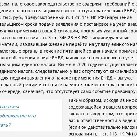
азом, налоговое законодательство не содержит требований о
ении налогоплательщиком своего статуса плательщика ЕНВД
 тыс. руб., предусмотренный п. 1 ст. 116 НК РФ (нарушение
тельщиком срока подачи заявления о постановке на учет в н
вряд ли применим в вашей ситуации, поскольку указанный сро
я в соответствии с п. 3 ст. 346.28 НК РФ – индивидуальные
матели, изъявившие желание перейти на уплату единого нал
налоговые органы в течение пяти дней со дня начала примен
алогообложения в виде ЕНВД заявление о постановке на учет 
тельщика единого налога. Вы же в 2020 году не осуществляет
единого налога, следовательно, у вас отсутствуют какие-либо
 для подачи заявления о начале применения ЕНВД – вы уже
е данный режим и состоите на учете в качестве плательщика
ою очередь, означает, что отсутствует само событие правонар
Таким образом, исходя из инф
системы
содержащейся в вашем вопрос
сделать вывод о том, что при
обложения: что
вас к ответственности в виде 
ать?
(если он действительно налож
основании п. 1 ст. 116 НК РФ) 