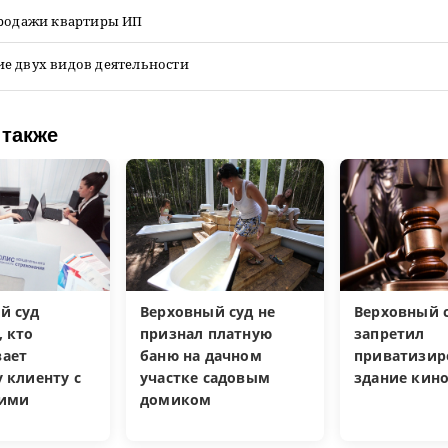
продажи квартиры ИП
е двух видов деятельности
 также
й суд
Верховный суд не
Верховный 
, кто
признал платную
запретил
ает
баню на дачном
приватизир
 клиенту с
участке садовым
здание кин
кими
домиком
и