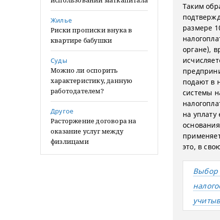
использовании маткапитала
Таким обр
подтвержд
Жилье
размере 10
Риски прописки внука в
налогопла
квартире бабушки
органе), 
исчисляетс
Суды
Можно ли оспорить
предприни
характеристику, данную
подают в 
работодателем?
системы н
налогопла
Другое
на уплату 
Расторжение договора на
основания
оказание услуг между
применяет
физлицами
это, в св
Выбор 
налого
учитыв