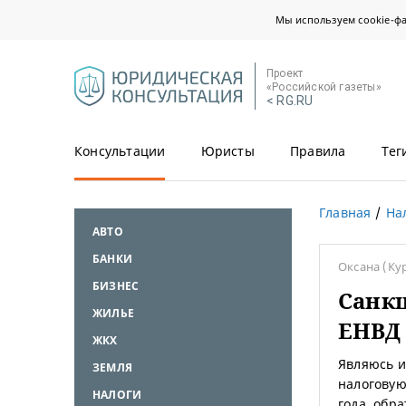
Мы используем cookie-ф
Проект
«Российской газеты»
< RG.RU
Консультации
Юристы
Правила
Тег
Главная
На
АВТО
БАНКИ
Оксана
(Ку
БИЗНЕС
Санкц
ЖИЛЬЕ
ЕНВД в
ЖКХ
Являюсь и
ЗЕМЛЯ
налоговую
НАЛОГИ
года, обр