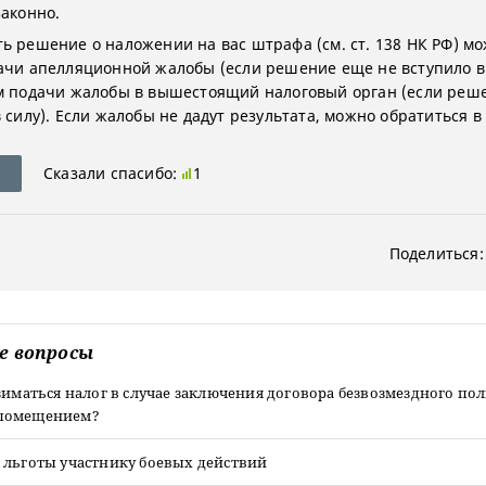
законно.
ь решение о наложении на вас штрафа (см. ст. 138 НК РФ) м
ачи апелляционной жалобы (если решение еще не вступило в 
м подачи жалобы в вышестоящий налоговый орган (если реш
 силу). Если жалобы не дадут результата, можно обратиться в 
Сказали спасибо:
1
Поделиться:
е вопросы
зиматься налог в случае заключения договора безвозмездного по
помещением?
 льготы участнику боевых действий