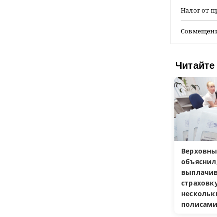
Налог от 
Совмещени
Читайте
Верховны
объяснил
выплачив
страховку
несколь
полисам