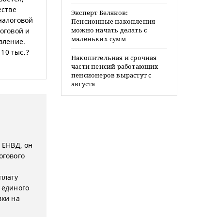
естве
Эксперт Беляков:
налоговой
Пенсионные накопления
можно начать делать с
логовой и
маленьких сумм
вление.
10 тыс.?
Накопительная и срочная
части пенсий работающих
пенсионеров вырастут с
августа
 ЕНВД, он
огового
плату
 единого
вки на