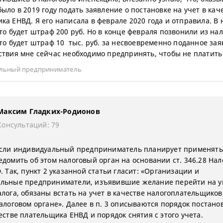
было в 2019 году подать заявление о постановке на учет в кач
ка ЕНВД. Я его написала в феврале 2020 года и отправила. В 
что будет штраф 200 руб. Но в конце февраля позвонили из на
что будет штраф 10 тыс. руб. за несвоевременно поданное зая
ствия мне сейчас необходимо предпринять, чтобы не платить 
льный предприниматель
Максим Гладких-Родионов
Консультаций: 79
если индивидуальный предприниматель планирует применять
едомить об этом налоговый орган на основании ст. 346.28 Нал
. Так, пункт 2 указанной статьи гласит: «Организации и
льные предприниматели, изъявившие желание перейти на у
алога, обязаны встать на учет в качестве налогоплательщиков
налоговом органе». Далее в п. 3 описываются порядок постано
естве плательщика ЕНВД и порядок снятия с этого учета.