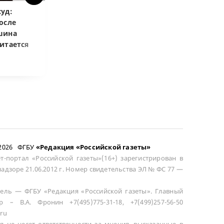
уд:
ВС РФ объяснил, как
Верховный суд
осле
возмещать разницу в
запретил копи
шина
цене при возврате
приговоры
итается
сложного товара
–2026 ФГБУ
«Редакция «Российской газеты»
т-портал «Российской газеты»(16+) зарегистрирован в
адзоре 21.06.2012 г. Номер свидетельства ЭЛ № ФС 77 —
ель — ФГБУ «Редакция «Российской газеты». Главный
р – В.А. Фронин +7(495)775-31-18, +7(499)257-56-50
ru