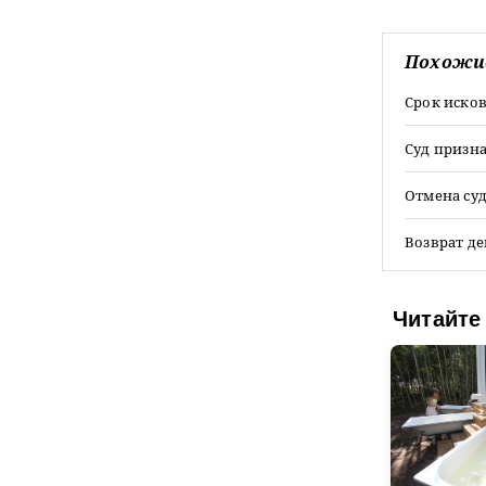
Похожи
Срок иско
Суд призн
Отмена су
Возврат д
Читайте