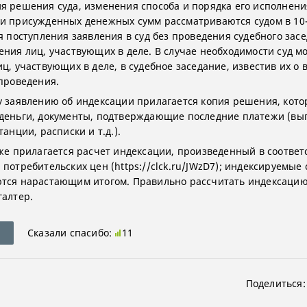
я решения суда, изменения способа и порядка его исполнени
и присужденных денежных сумм рассматриваются судом в 10
ня поступления заявления в суд без проведения судебного зас
ения лиц, участвующих в деле. В случае необходимости суд м
ц, участвующих в деле, в судебное заседание, известив их о
 проведения.
у заявлению об индексации прилагается копия решения, кот
деньги, документы, подтверждающие последние платежи (вы
танции, расписки и т.д.).
кже прилагается расчет индексации, произведенный в соответ
 потребительских цен (https://clck.ru/JWzD7); индексируемые
тся нарастающим итогом. Правильно рассчитать индексаци
галтер.
Сказали спасибо:
11
Поделиться: