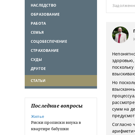
НАСЛЕДСТВО
Задолженн
ОБРАЗОВАНИЕ
РАБОТА
СЕМЬЯ
СОЦОБЕСПЕЧЕНИЕ
СТРАХОВАНИЕ
Непонятно
СУДЫ
здоровью,
поскольку
ДРУГОЕ
взыскиваю
СТАТЬИ
Но поскол
взысканны
процессуа
рассмотре
Последние вопросы
сумм на д
предусмот
Жилье
Риски прописки внука в
Согласно ч
квартире бабушки
арифметич