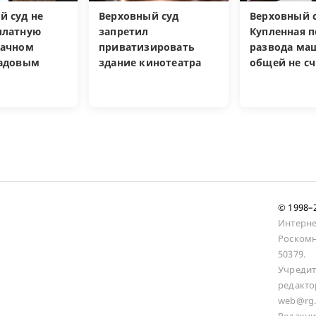
й суд не
Верховный суд
Верховный с
платную
запретил
Купленная п
дачном
приватизировать
развода ма
садовым
здание кинотеатра
общей не сч
© 1998
Интерне
Роскомн
50379.
Учредит
редакто
web@rg.