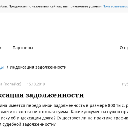
айлы. Продолжая пользоваться сайтом, вы принимаете условия
Пользовательс
и
Партнеры
О п
ды
Индексация задолженности
ва
(Копейск)
15.10.2019
Ру
ксация задолженности
ина имеется передо мной задолженность в размере 800 тыс. р
высчитывается ничтожная сумма. Какие документы нужно пр
 иску об индексации долга? Существует ли на практике графи
 судебной задолженности?