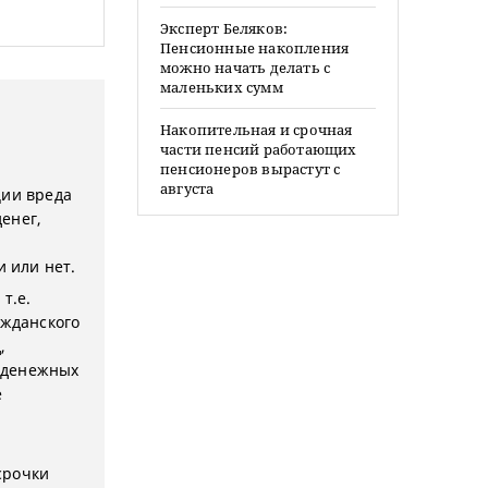
Эксперт Беляков:
Пенсионные накопления
можно начать делать с
маленьких сумм
Накопительная и срочная
части пенсий работающих
пенсионеров вырастут с
августа
ции вреда
енег,
 или нет.
т.е.
ажданского
,
 денежных
е
срочки