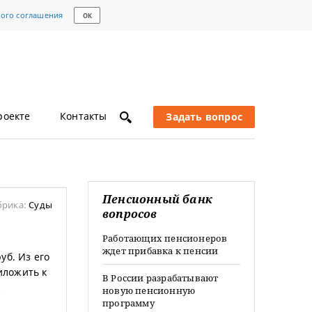
кого соглашения
ОК
роекте
Контакты
Задать вопрос
Пенсионный банк
брика:
Суды
вопросов
Работающих пенсионеров
ждет прибавка к пенсии
уб. Из его
иложить к
В России разрабатывают
к
новую пенсионную
программу