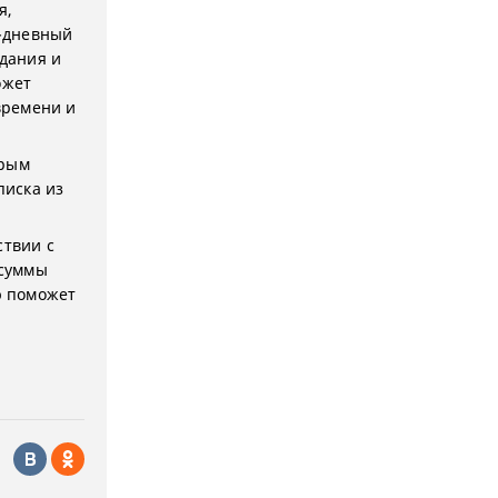
я,
-дневный
едания и
ожет
 времени и
орым
писка из
ствии с
 суммы
ю поможет