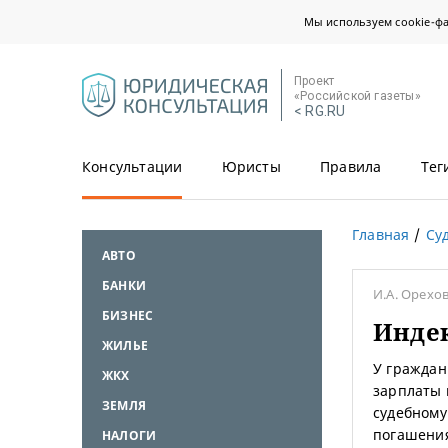
Мы используем cookie-ф
Проект
«Российской газеты»
< RG.RU
Консультации
Юристы
Правила
Тег
Главная
Су
АВТО
БАНКИ
И.А. Орехо
БИЗНЕС
Инде
ЖИЛЬЕ
У граждан
ЖКХ
зарплаты 
ЗЕМЛЯ
судебному
погашения
НАЛОГИ