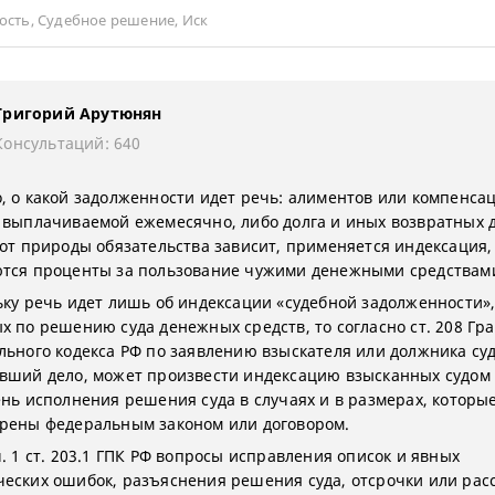
ость
,
Судебное решение
,
Иск
Григорий Арутюнян
Консультаций: 640
, о какой задолженности идет речь: алиментов или компенса
 выплачиваемой ежемесячно, либо долга и иных возвратных д
 от природы обязательства зависит, применяется индексация,
тся проценты за пользование чужими денежными средствами
ьку речь идет лишь об индексации «судебной задолженности», 
х по решению суда денежных средств, то согласно ст. 208 Гр
льного кодекса РФ по заявлению взыскателя или должника суд
вший дело, может произвести индексацию взысканных судом
ень исполнения решения суда в случаях и в размерах, которы
рены федеральным законом или договором.
. 1 ст. 203.1 ГПК РФ вопросы исправления описок и явных
еских ошибок, разъяснения решения суда, отсрочки или рас