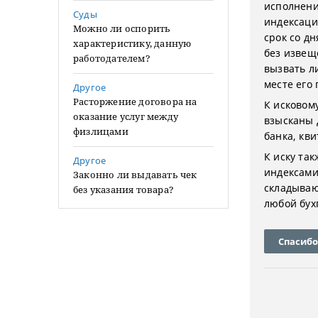
исполнени
Суды
индексаци
Можно ли оспорить
срок со д
характеристику, данную
без извещ
работодателем?
вызвать ли
месте его
Другое
Расторжение договора на
К исковом
оказание услуг между
взысканы 
физлицами
банка, кви
К иску та
Другое
индексами
Законно ли выдавать чек
складываю
без указания товара?
любой бух
Спасибо