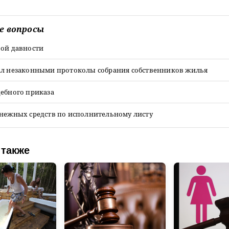
е вопросы
вой давности
ал незаконными протоколы собрания собственников жилья
дебного приказа
енежных средств по исполнительному листу
 также