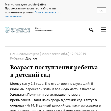
Мы используем cookie-файлы.
Продолжая пользоваться сайтом, вы
ОК
принимаете условия
Пользовательского
соглашения
Проект
«Российской газеты»
Е.М. Беломытцева
(Московская обл.)
12.09.2019
Рубрика:
Другое
Возраст поступления ребенка
в детский сад
Моему сыну 2,5 года. Его отец - военнослужащий. В
июле мы переехали жить в военную часть в поселке
Удельная. Получили регистрацию по месту
пребывания. Стали на очередь в детский сад. Статус в
очереди - № 14. В данный детский сад, как нам сказали в
администрации Раменского МО, берут детей только с