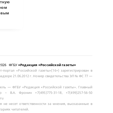
атную
запретил
Купленная пос
чном
приватизировать
развода маши
довым
здание кинотеатра
общей не счит
–2026 ФГБУ
«Редакция «Российской газеты»
т-портал «Российской газеты»(16+) зарегистрирован в
адзоре 21.06.2012 г. Номер свидетельства ЭЛ № ФС 77 —
ель — ФГБУ «Редакция «Российской газеты». Главный
р – В.А. Фронин +7(495)775-31-18, +7(499)257-56-50
ru
я не несет ответственности за мнения, высказанные в
ариях читателей.