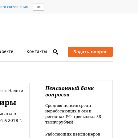
кого соглашения
ОК
роекте
Контакты
Задать вопрос
Пенсионный банк
ика:
Налоги
вопросов
тиры
Средняя пенсия среди
неработающих в семи
исана в
регионах РФ превысила 35
я в 2018 г.
тысяч рублей
Работающих пенсионеров