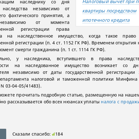
Налоговый вычет при п
ежащим наследнику со дня
 наследства независимо от
квартиры посредством
го фактического принятия, а
ипотечного кредита
независимо от момента
твенной регистрации права
ка на наследственное имущество, когда такое право
енной регистрации (п. 4 ст. 1152 ГК РФ). Временем открытия
омент смерти гражданина (п. 1 ст. 1114 ГК РФ).
ельно, у наследника, вступившего в права наследст
ности на наследованное имущество возникает со д
ателя независимо от даты государственной регистрации 
Департамента налоговой и таможенной политики Минфина 
 N 03-04-05/41483).
можете прочитать подробную статью, размещенную на нашем
бно рассказывается обо всех нюансах уплаты
налога с продаж
Сказали спасибо:
184