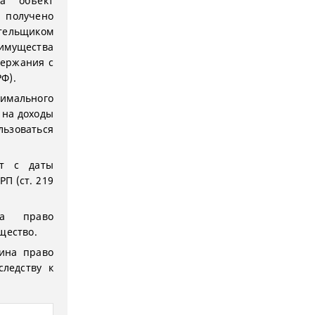
на объект
получено
тельщиком
 имущества
держания с
РФ).
нимального
 на доходы
ьзоваться
ет с даты
П (ст. 219
да право
щество.
нина право
ледству к