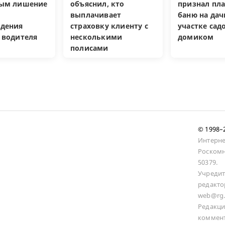
ным лишение
объяснил, кто
признал пл
выплачивает
баню на да
дения
страховку клиенту с
участке са
 водителя
несколькими
домиком
полисами
© 1998
Интерне
Роскомн
50379.
Учредит
редакто
web@rg.
Редакци
коммент