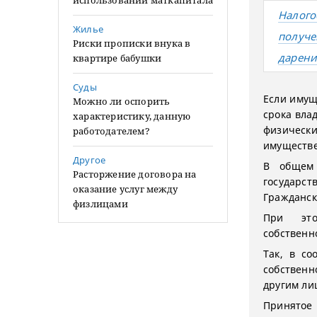
использовании маткапитала
Налого
Жилье
получе
Риски прописки внука в
дарени
квартире бабушки
Суды
Если имущ
Можно ли оспорить
срока вла
характеристику, данную
физическ
работодателем?
имуществе
Другое
В общем 
Расторжение договора на
государст
оказание услуг между
Гражданск
физлицами
При это
собственн
Так, в со
собствен
другим ли
Принято