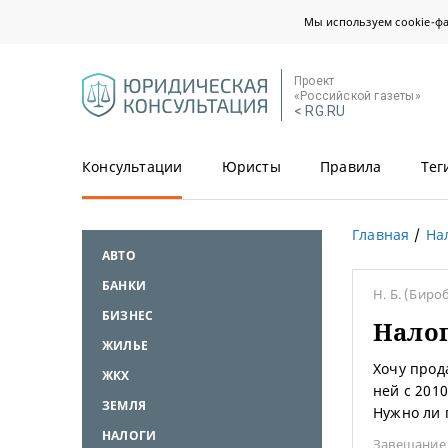
Мы используем cookie-ф
Проект
«Российской газеты»
< RG.RU
Консультации
Юристы
Правила
Тег
Главная
На
АВТО
БАНКИ
Н. Б.
(Биро
БИЗНЕС
Налог
ЖИЛЬЕ
Хочу прод
ЖКХ
ней с 2010
ЗЕМЛЯ
Нужно ли 
НАЛОГИ
Завещание