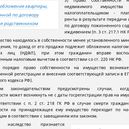
3) право собственности 
обложение квартиры,
недвижимого имущества 
налогоплательщиком - пла
нной по договору
ренты в результате передачи
я родственником
по договору пожизненного со
иждивением (п. 3 ст. 217.1 НК 
ество находилось в собственности менее установленного ми
дения, то доход от его продажи подлежит обложению налогом
их лиц (НДФЛ), при этом гражданин вправе воспол
нным налоговым вычетом в соответствии со ст. 220 НК РФ.
порядке право собственности на имущество возника
венной регистрации и внесения соответствующей записи в ЕГР
ого кодекса РФ).
м законодательством предусмотрены случаи, ког
ости может возникнуть не с даты госрегистрации прав на иму
ответствии с п. 2 ст. 218 ГК РФ в случае смерти гражда
ности на принадлежащее ему имущество переходит по нас
цам в соответствии с завещанием или законом.
е наследство признается