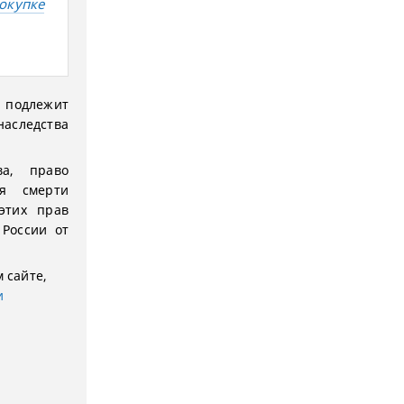
окупке
 подлежит
 наследства
ва, право
ня смерти
этих прав
России от
 сайте,
и