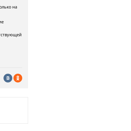
олько на
ие
етствующей