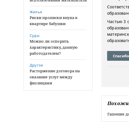
использовании маткапитала
Соответст
Жилье
образован
Риски прописки внука в
Частью 3 с
квартире бабушки
образован
материнск
Суды
образоват
Можно ли оспорить
характеристику, данную
работодателем?
Спасибо
Другое
Расторжение договора на
оказание услуг между
физлицами
Похожи
Гашение д