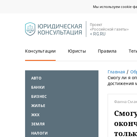
Мы используем cookie-ф
Проект
«Российской газеты»
< RG.RU
Консультации
Юристы
Правила
Тег
Главная
Об
Смогу ли я о
АВТО
достижения м
БАНКИ
БИЗНЕС
Фаина Сма
ЖИЛЬЕ
Смогу
ЖКХ
окон
ЗЕМЛЯ
тольк
НАЛОГИ