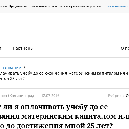
айлы. Продолжая пользоваться сайтом, вы принимаете условия
Пользовательс
и
Партнеры
О п
разование
плачивать учебу до ее окончания материнским капиталом или 
ной 25 лет?
кова
(Калининград)
12.07.2016
Рубрика:
О
 ли я оплачивать учебу до ее
чания материнским капиталом ил
о до достижения мной 25 лет?