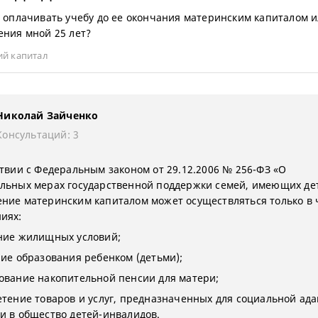
я оплачивать учебу до ее окончания материнским капиталом и
ения мной 25 лет?
ий капитал
Николай Зайченко
Консультаций: 3
ствии с Федеральным законом от 29.12.2006 № 256-ФЗ «О
льных мерах государственной поддержки семей, имеющих де
ние материнским капиталом может осуществляться только в 
иях:
ние жилищных условий;
ние образования ребенком (детьми);
ование накопительной пенсии для матери;
етение товаров и услуг, предназначенных для социальной ад
и в общество детей-инвалидов.