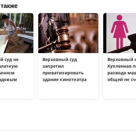
 также
й суд не
Верховный суд
Верховный с
платную
запретил
Купленная п
дачном
приватизировать
развода ма
садовым
здание кинотеатра
общей не сч