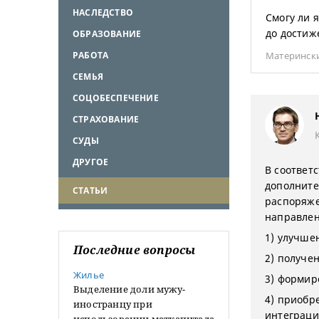
НАСЛЕДСТВО
Смогу ли 
до достиж
ОБРАЗОВАНИЕ
РАБОТА
Материнск
СЕМЬЯ
СОЦОБЕСПЕЧЕНИЕ
СТРАХОВАНИЕ
СУДЫ
ДРУГОЕ
В соответ
дополните
СТАТЬИ
распоряже
направлен
1) улучше
Последние вопросы
2) получе
Жилье
3) формир
Выделение доли мужу-
4) приобр
иностранцу при
интеграци