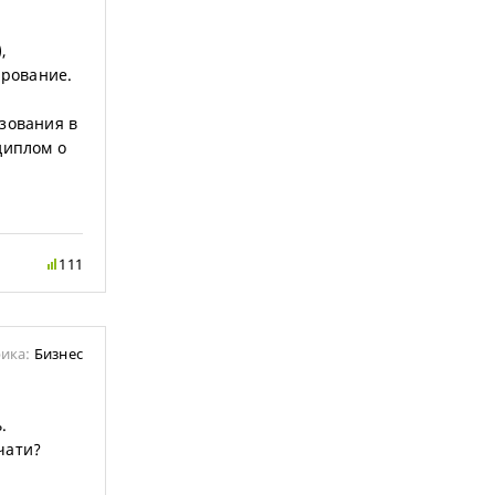
,
ирование.
зования в
диплом о
111
ика:
Бизнес
.
чати?