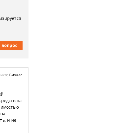
изируется
 вопрос
ика:
Бизнес
ей
средств на
тоимостью
 на
ть, и не