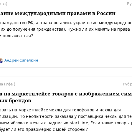
ква)
Ру
вание международными правами в России
гражданство РФ, а права остались украинские международног
 их до получения гражданства). Нужно ли их менять на права
 пользоваться?
Андрей Сапелкин
а (Уфа )
Рубр
 на маркетплейсе товаров с изображением си
ых брендов
авать на маркетплейсе чехлы для телефонов и чехлы для
лизации. По неопытности заказала у поставщика чехлы для т
ием яблока и чехлы с надписью start line. Если такие товары
 будет ли это правомерно с моей стороны?