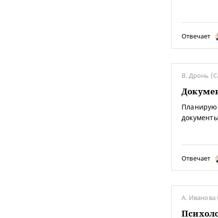
Отвечает
В. Дронь (С
Докумен
Планирую 
документы
Отвечает
А. Иванова
Психоло