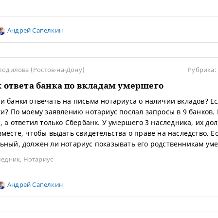
Андрей Сапелкин
лодилова (Ростов-на-Дону)
Рубрика:
 ответа банка по вкладам умершего
и банки отвечать на письма нотариуса о наличии вкладов? Есл
ки? По моему заявлению нотариус послал запросы в 9 банков
а, а ответил только Сбербанк. У умершего 3 наследника, их д
вместе, чтобы выдать свидетельства о праве на наследство. Е
ьный, должен ли нотариус показывать его родственникам ум
ледник
,
Нотариус
Андрей Сапелкин