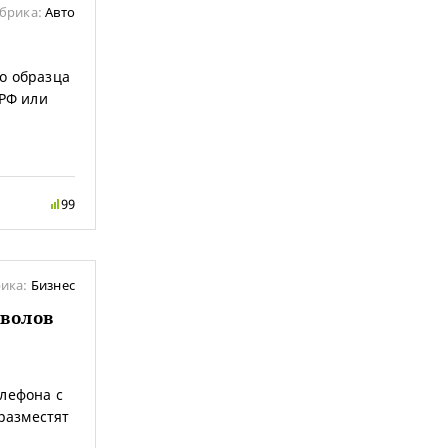
брика:
Авто
о образца
 РФ или
99
ика:
Бизнес
мволов
елефона с
 разместят