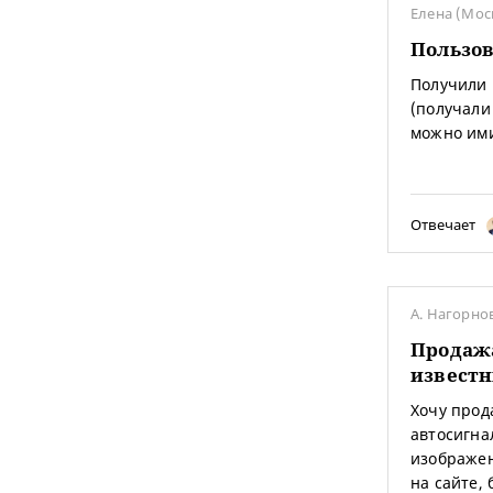
Елена (Мос
Пользо
Получили 
(получали
можно ими
Отвечает
А. Нагорнов
Продажа
известн
Хочу прод
автосигна
изображен
на сайте,