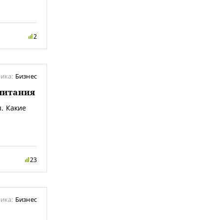
2
ика:
Бизнес
питания
. Какие
23
ика:
Бизнес