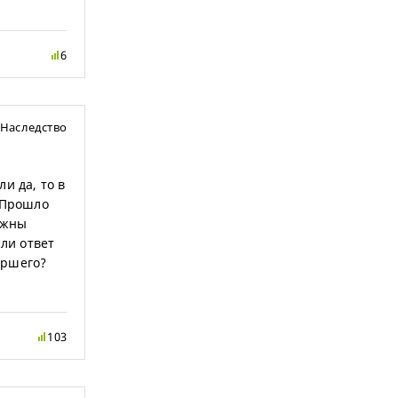
6
Наследство
и да, то в
. Прошло
олжны
сли ответ
ершего?
103