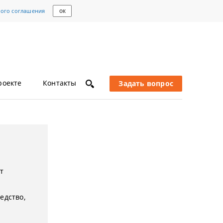
кого соглашения
ОК
роекте
Контакты
Задать вопрос
т
едство,