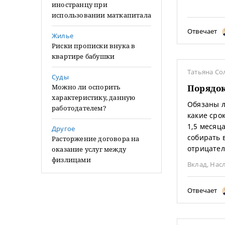
иностранцу при
использовании маткапитала
Отвечает
Жилье
Риски прописки внука в
квартире бабушки
Татьяна Со
Суды
Можно ли оспорить
Порядок
характеристику, данную
Обязаны л
работодателем?
какие сро
1,5 месяц
Другое
собирать 
Расторжение договора на
отрицател
оказание услуг между
физлицами
Вклад
,
Нас
Отвечает