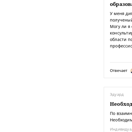
образо
У меня ди
полученый
Могу ли я
консульти
области п
профессио
Отвечает
Эдуард
Необход
По взаимн
Необходим
Индивидуа