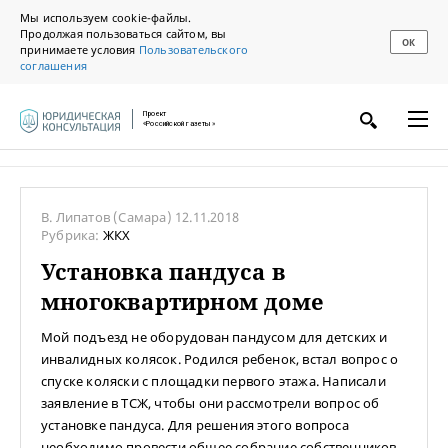
Мы используем cookie-файлы.
Продолжая пользоваться сайтом, вы
ОК
принимаете условия
Пользовательского
соглашения
Проект
«Российской газеты»
В. Липатов
(Самара)
12.11.2018
Рубрика:
ЖКХ
Установка пандуса в
многоквартирном доме
Мой подъезд не оборудован пандусом для детских и
инвалидных колясок. Родился ребенок, встал вопрос о
спуске коляски с площадки первого этажа. Написали
заявление в ТСЖ, чтобы они рассмотрели вопрос об
установке пандуса. Для решения этого вопроса
необходимо провести общее собрание собственников