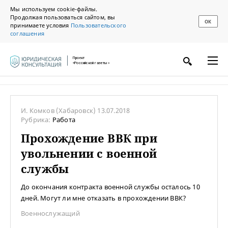
Мы используем cookie-файлы.
Продолжая пользоваться сайтом, вы
ОК
принимаете условия
Пользовательского
соглашения
Проект
«Российской газеты»
И. Комков
(Хабаровск)
13.07.2018
Рубрика:
Работа
Прохождение ВВК при
увольнении с военной
службы
До окончания контракта военной службы осталось 10
дней. Могут ли мне отказать в прохождении ВВК?
Военнослужащий