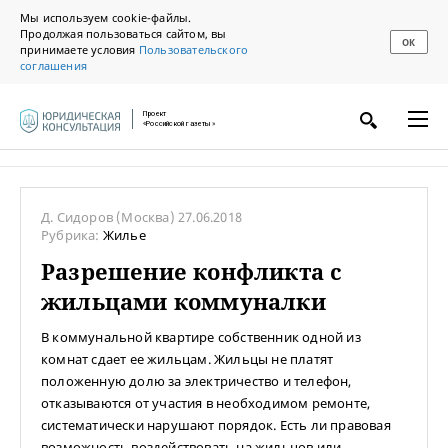
Мы используем cookie-файлы.
Продолжая пользоваться сайтом, вы
ОК
принимаете условия
Пользовательского
соглашения
Проект
«Российской газеты»
Д. Сидоров
(Москва)
27.06.2018
Рубрика:
Жилье
Разрешение конфликта с
жильцами коммуналки
В коммунальной квартире собственник одной из
комнат сдает ее жильцам. Жильцы не платят
положенную долю за электричество и телефон,
отказываются от участия в необходимом ремонте,
систематически нарушают порядок. Есть ли правовая
возможность воздействовать на жильцов или