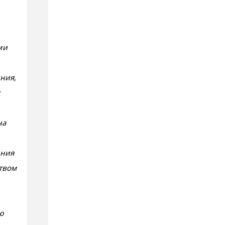
ми
ния,
к
на
ения
твом
ю