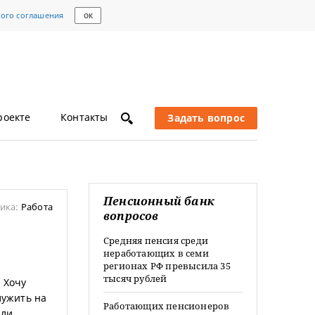
кого соглашения
ОК
роекте
Контакты
Задать вопрос
Пенсионный банк
ика:
Работа
вопросов
Средняя пенсия среди
неработающих в семи
регионах РФ превысила 35
тысяч рублей
 Хочу
лужить на
Работающих пенсионеров
 ли