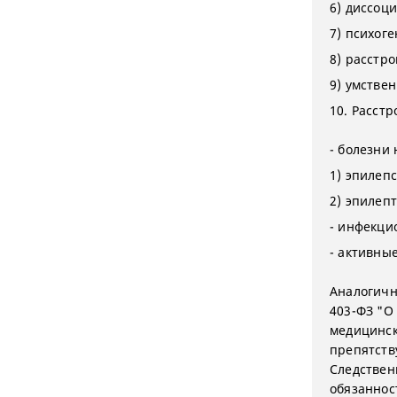
6) диссоц
7) психог
8) расстр
9) умствен
10. Расстр
- болезни
1) эпилепс
2) эпилепт
- инфекци
- активны
Аналогичн
403-ФЗ "О
медицинск
препятств
Следствен
обязаннос