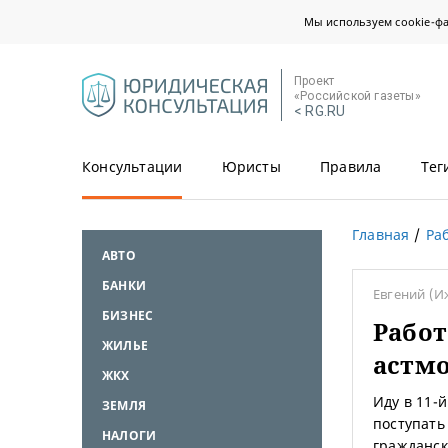
Мы используем cookie-ф
Проект
«Российской газеты»
< RG.RU
Консультации
Юристы
Правила
Тег
Главная
Ра
АВТО
БАНКИ
Евгений
(И
БИЗНЕС
Работ
ЖИЛЬЕ
астм
ЖКХ
Иду в 11-
ЗЕМЛЯ
поступать
НАЛОГИ
гражданск