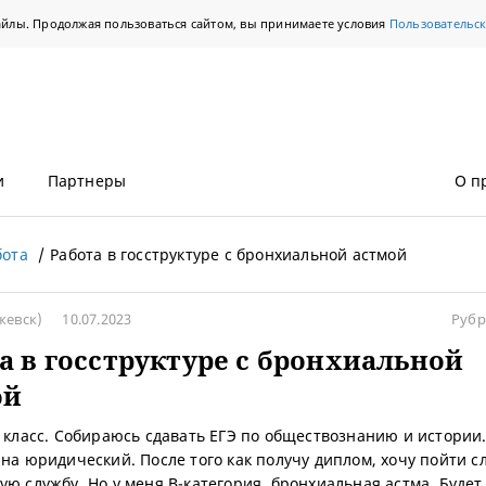
айлы. Продолжая пользоваться сайтом, вы принимаете условия
Пользовательс
и
Партнеры
О п
бота
Работа в госструктуре с бронхиальной астмой
жевск)
10.07.2023
Рубр
а в госструктуре с бронхиальной
ой
й класс. Собираюсь сдавать ЕГЭ по обществознанию и истории.
 на юридический. После того как получу диплом, хочу пойти с
ую службу. Но у меня В-категория, бронхиальная астма. Будет