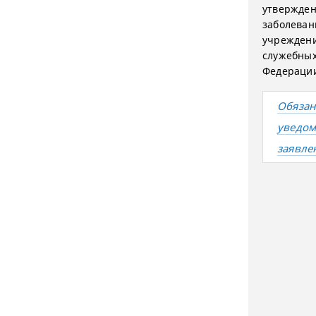
утвержден
заболеван
учреждени
служебных
Федерации
Обязан
уведом
заявле