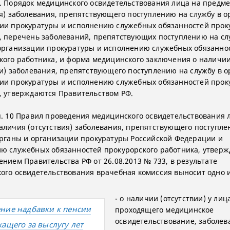
. Порядок медицинского освидетельствования лица на предм
ия) заболевания, препятствующего поступлению на службу в о
ии прокуратуры и исполнению служебных обязанностей прок
, перечень заболеваний, препятствующих поступлению на сл
организации прокуратуры и исполнению служебных обязанно
кого работника, и форма медицинского заключения о наличи
ии) заболевания, препятствующего поступлению на службу в о
ии прокуратуры и исполнению служебных обязанностей прок
, утверждаются Правительством РФ.
п. 10 Правил проведения медицинского освидетельствования 
аличия (отсутствия) заболевания, препятствующего поступле
органы и организации прокуратуры Российской Федерации и
ю служебных обязанностей прокурорского работника, утвер
ением Правительства РФ от 26.08.2013 № 733, в результате
ого освидетельствования врачебная комиссия выносит одно и
- о наличии (отсутствии) у лиц
ние надбавки к пенсии
проходящего медицинское
освидетельствование, заболев
жащего за выслугу лет