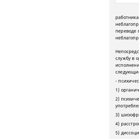
работника
неблагопр
переводе 
неблагопр
Непосредс
службу в 
исполнени
следующие
- психиче
1) органи
2) психич
употребле
3) шизофр
4) расстр
5) диссоци