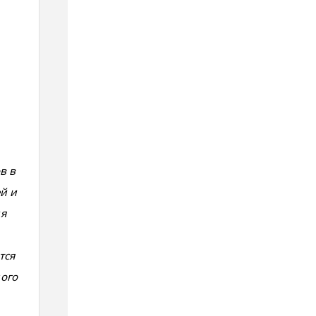
в в
й и
я
тся
ого