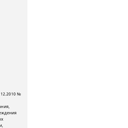
.12.2010 №
л
ания,
реждения
ых
и,