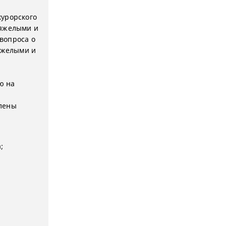
курорского
тяжелыми и
вопроса о
тяжелыми и
ю на
плены
;