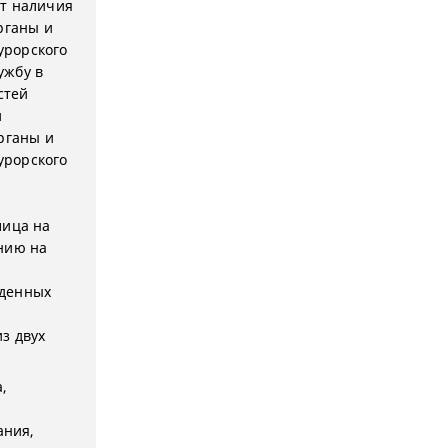
ет наличия
рганы и
урорского
ужбу в
стей
и
рганы и
урорского
лица на
нию на
жденных
з двух
а,
ания,