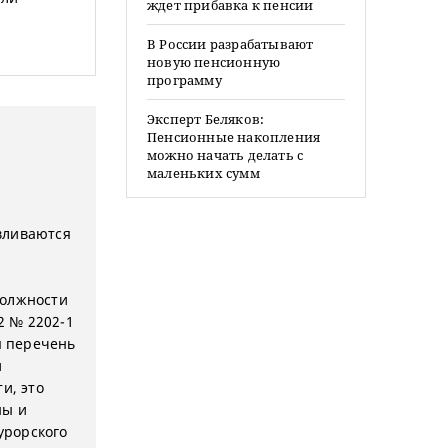
ждет прибавка к пенсии
В России разрабатывают
новую пенсионную
программу
Эксперт Беляков:
Пенсионные накопления
можно начать делать с
маленьких сумм
вливаются
должности
2 № 2202-1
я перечень
и
и, это
ны и
урорского