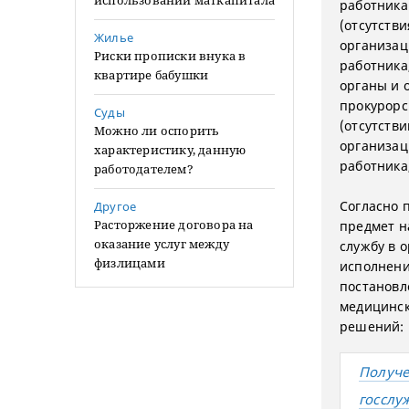
использовании маткапитала
работника
(отсутств
Жилье
организац
Риски прописки внука в
работника
квартире бабушки
органы и 
прокурорс
Суды
(отсутств
Можно ли оспорить
организац
характеристику, данную
работника
работодателем?
Согласно 
Другое
Расторжение договора на
предмет н
оказание услуг между
службу в 
физлицами
исполнени
постановл
медицинск
решений:
Получе
госслу