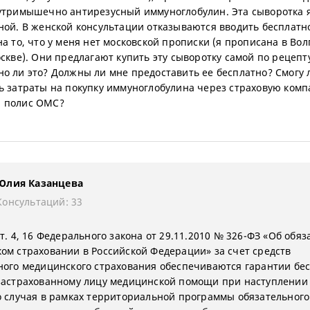
утримышечно антирезусный иммуноглобулин. Эта сыворотка 
ной. В женской консультации отказываются вводить бесплатн
на то, что у меня нет московской прописки (я прописана в Вол
оскве). Они предлагают купить эту сыворотку самой по рецепту
о ли это? Должны ли мне предоставить ее бесплатно? Смогу 
ь затраты на покупку иммуноглобулина через страховую ком
 полис ОМС?
Юлия Казанцева
Консультаций: 33
т. 4, 16 Федерального закона от 29.11.2010 № 326-ФЗ «Об обя
ом страховании в Российской Федерации» за счет средств
ного медицинского страхования обеспечиваются гарантии бе
застрахованному лицу медицинской помощи при наступлении
о случая в рамках территориальной программы обязательного