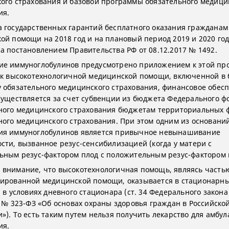
ого страхования и базовой программы обязательного медици
ия.
 государственных гарантий бесплатного оказания гражданам
ой помощи на 2018 год и на плановый период 2019 и 2020 го
а постановлением Правительства РФ от 08.12.2017 № 1492.
е иммуноглобулинов предусмотрено приложением к этой пр
 к высокотехнологичной медицинской помощи, включенной в 
 обязательного медицинского страхования, финансовое обес
существляется за счет субвенции из бюджета Федерального ф
ного медицинского страхования бюджетам территориальных 
ного медицинского страхования. При этом одним из основани
ия иммуноглобулинов является привычное невынашивание
сти, вызванное резус-сенсибилизацией (когда у матери с
ьным резус-фактором плод с положительным резус-фактором 
внимание, что высокотехнологичная помощь, являясь часть
ированной медицинской помощи, оказывается в стационарн
 в условиях дневного стационара (ст. 34 Федерального закона
1 № 323-ФЗ «Об основах охраны здоровья граждан в Российско
»). То есть таким путем нельзя получить лекарство для амбул
ия.