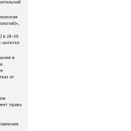
нительной
екология
ологий)»,
 в 28–30
с-антител
вания в
а.
не
каз от
ном
меет право
тавления