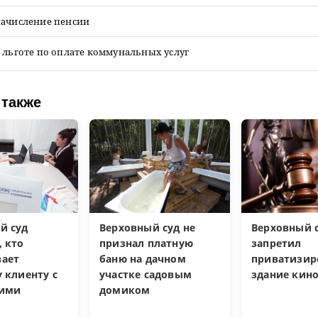
начисление пенсии
 льготе по оплате коммунальных услуг
 также
й суд
Верховный суд не
Верховный 
, кто
признал платную
запретил
ает
баню на дачном
приватизир
 клиенту с
участке садовым
здание кин
кими
домиком
и