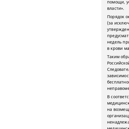
помощи, у
власти».
Порядок о
(за исклю
утвержден
предусмат
недель пр
в крови м
Таким обр
Российско
Следовате
зависимос
бесплатно
неправом
В соответс
медицинск
на возмещ
организац
ненадлежа
медицинск