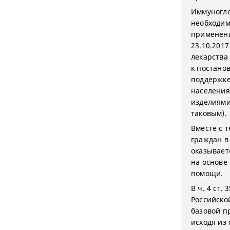
Иммуногло
необходим
применени
23.10.2017
лекарства
к постано
поддержке
населения
изделиями
таковым).
Вместе с 
граждан в
оказывает
на основе
помощи.
В ч. 4 ст
Российско
базовой п
исходя из