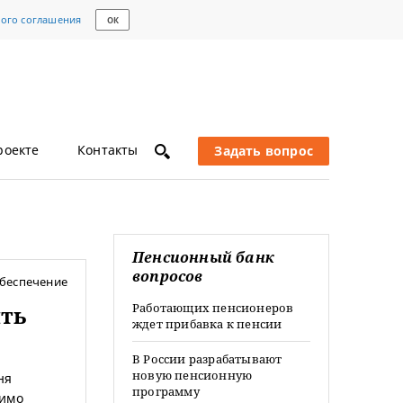
кого соглашения
ОК
роекте
Контакты
Задать вопрос
Пенсионный банк
вопросов
беспечение
Работающих пенсионеров
ять
ждет прибавка к пенсии
В России разрабатывают
новую пенсионную
ня
программу
димо