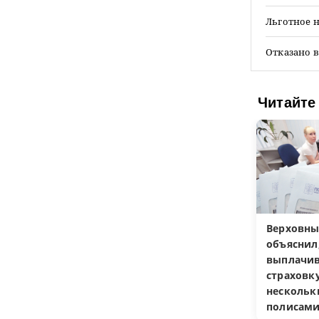
Льготное 
Отказано в
Читайте
Верховны
объяснил
выплачив
страховку
несколь
полисам