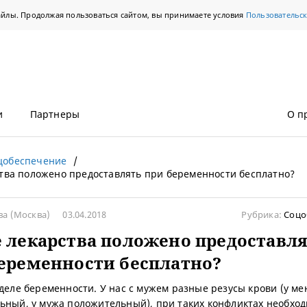
айлы. Продолжая пользоваться сайтом, вы принимаете условия
Пользовательс
и
Партнеры
О п
цобеспечение
тва положено предоставлять при беременности бесплатно?
ва
(Москва)
03.04.2018
Рубрика:
Соцо
 лекарства положено предоставл
еременности бесплатно?
еделе беременности. У нас с мужем разные резусы крови (у ме
ьный, у мужа положительный), при таких конфликтах необхо