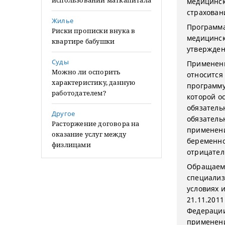
использовании маткапитала
медицинск
страхован
Жилье
Программа
Риски прописки внука в
медицинск
квартире бабушки
утвержден
Суды
Применени
Можно ли оспорить
относится
характеристику, данную
программу
работодателем?
которой о
обязатель
Другое
обязатель
Расторжение договора на
применен
оказание услуг между
беременно
физлицами
отрицател
Обращаем 
специализ
условиях и
21.11.201
Федерации
применен