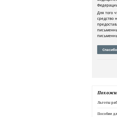
Федераци
Для того 
средство н
предостав
письменны
письменны
Спасибо
Похожи
Льготы ра
Пособие д