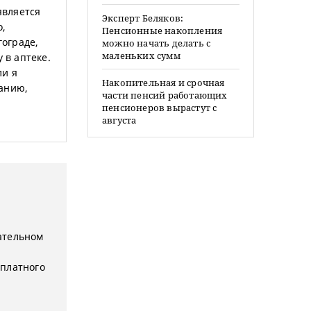
является
Эксперт Беляков:
о,
Пенсионные накопления
гограде,
можно начать делать с
маленьких сумм
 в аптеке.
ли я
Накопительная и срочная
панию,
части пенсий работающих
пенсионеров вырастут с
августа
зательном
сплатного