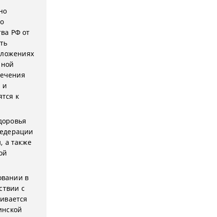
но
о
ва РФ от
ить
иложениях
нной
печения
 и
тся к
здоровья
Федерации
, а также
ой
овании в
ствии с
ливается
инской