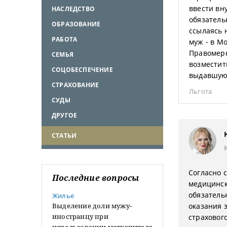
ввести вн
НАСЛЕДСТВО
обязатель
ОБРАЗОВАНИЕ
ссылаясь 
РАБОТА
муж - в М
Правомерн
СЕМЬЯ
возместит
СОЦОБЕСПЕЧЕНИЕ
выдавшую
СТРАХОВАНИЕ
Льгота
СУДЫ
ДРУГОЕ
СТАТЬИ
Согласно с
Последние вопросы
медицинск
обязатель
Жилье
Выделение доли мужу-
оказания 
иностранцу при
страховог