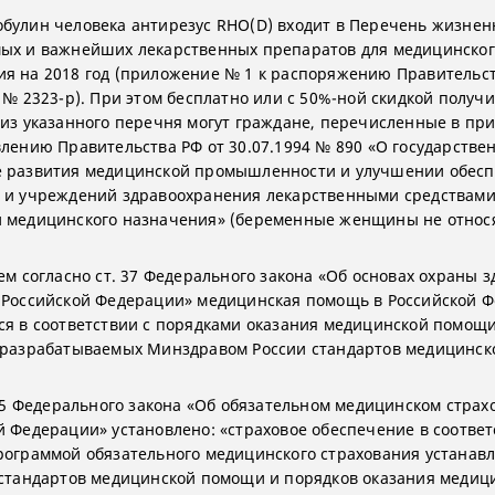
булин человека антирезус RHO(D) входит в Перечень жизнен
ых и важнейших лекарственных препаратов для медицинског
я на 2018 год (приложение № 1 к распоряжению Правительст
 № 2323-р). При этом бесплатно или с 50%-ной скидкой получ
 из указанного перечня могут граждане, перечисленные в пр
влению Правительства РФ от 30.07.1994 № 890 «О государстве
 развития медицинской промышленности и улучшении обес
 и учреждений здравоохранения лекарственными средствами
 медицинского назначения» (беременные женщины не относя
тем согласно ст. 37 Федерального закона «Об основах охраны 
 Российской Федерации» медицинская помощь в Российской 
ся в соответствии с порядками оказания медицинской помощи
 разрабатываемых Минздравом России стандартов медицинск
. 35 Федерального закона «Об обязательном медицинском страх
й Федерации» установлено: «страховое обеспечение в соответ
рограммой обязательного медицинского страхования устанав
 стандартов медицинской помощи и порядков оказания медиц