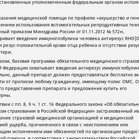
становленных уполномоченным федеральным органом испол
казания медицинской помощи по профилю «акушерство и гин
чением использования вспомогательных репродуктивных техн
ный приказом Минздрава России от 01.11.2012 № 572н,
ривает введение иммуноглобулина человека антирезус RHO[D]
и резус-положительной крови отца ребенка и отсутствии резу
атери.
азом, базовая программа обязательного медицинского страхо
й Федерации охватывает введение антирезус иммуноглобулин
льно, данный препарат должен предоставляться бесплатно в
ти от прописки любому гражданину, имеющему полис ОМС. От
го предоставления препарата и предложение купить его
ерны.
твии с пп. 8, 9 ч. 1 ст. 16 Федерального закона «Об обязатель
ом страховании в Российской Федерации» застрахованный и
ение страховой медицинской организацией и медицинской
ией ущерба, причиненного в связи с неисполнением или
щим исполнением ими обязанностей по организации предос
ой помощи, в соответствии с законодательством Российской