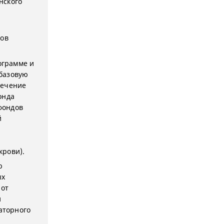
нского
дов
ограмме и
базовую
печение
онда
фондов
й
крови).
ю
ых
 от
й
аторного