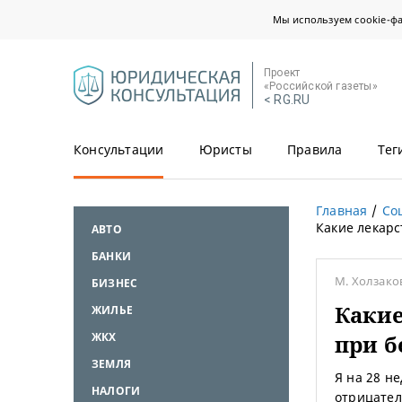
Мы используем cookie-ф
Проект
«Российской газеты»
< RG.RU
Консультации
Юристы
Правила
Тег
Главная
Со
Какие лекарс
АВТО
БАНКИ
М. Холзако
БИЗНЕС
Какие
ЖИЛЬЕ
ЖКХ
при б
ЗЕМЛЯ
Я на 28 н
НАЛОГИ
отрицател