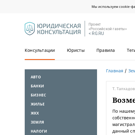
Мы используем cookie-ф
Проект
«Российской газеты»
< RG.RU
Консультации
Юристы
Правила
Тег
Главная
Зе
АВТО
БАНКИ
Т. Талхадо
БИЗНЕС
Возм
ЖИЛЬЕ
По нашему
ЖКХ
собственн
ЗЕМЛЯ
магистрал
данный с
НАЛОГИ