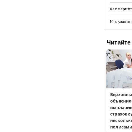
Как верну
Как узако
Читайте
Верховны
объяснил
выплачив
страховку
несколь
полисам