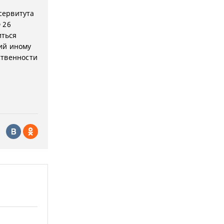
 сервитута
 26
иться
ий иному
ственности