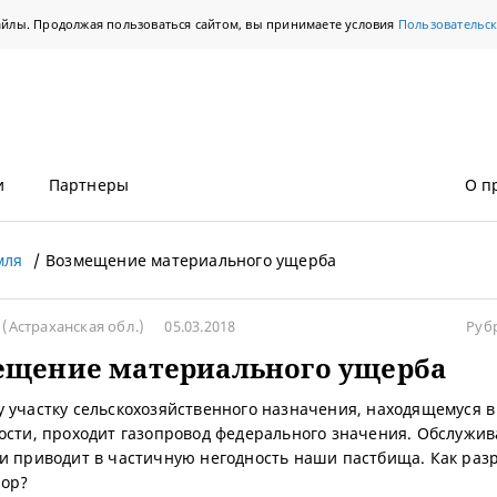
айлы. Продолжая пользоваться сайтом, вы принимаете условия
Пользовательс
и
Партнеры
О п
мля
Возмещение материального ущерба
в
(Астраханская обл.)
05.03.2018
Руб
ещение материального ущерба
 участку сельскохозяйственного назначения, находящемуся в
ости, проходит газопровод федерального значения. Обслужи
и приводит в частичную негодность наши пастбища. Как раз
пор?