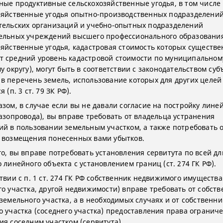
ные продуктивные сельскохозяйственные угодья, в том числе
зяйственные угодья опытно-производственных подразделений
тельских организаций и учебно-опытных подразделений
ельных учреждений высшего профессионального образования
зяйственные угодья, кадастровая стоимость которых существе
 средний уровень кадастровой стоимости по муниципальном
у округу), могут быть в соответствии с законодательством суб
в перечень земель, использование которых для других целей
 (п. 3 ст. 79 ЗК РФ).
азом, в случае если вы не давали согласие на постройку лине
газопровода), вы вправе требовать от владельца устранения
ий в пользовании земельным участком, а также потребовать 
 возмещения понесенных вами убытков.
го, вы вправе потребовать установления сервитута по всей д
 линейного объекта с установлением границ (ст. 274 ГК РФ).
твии с п. 1 ст. 274 ГК РФ собственник недвижимого имущества
го участка, другой недвижимости) вправе требовать от собст
земельного участка, а в необходимых случаях и от собственни
о участка (соседнего участка) предоставления права огранич
ия соседним участком (сервитута).