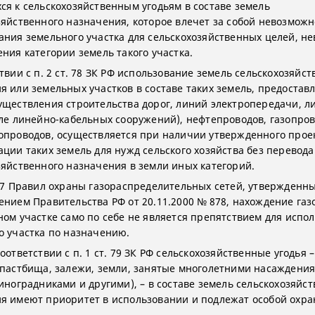
ся к сельскохозяйственным угодьям в составе земель
зяйственного назначения, которое влечет за собой невозможн
ания земельного участка для сельскохозяйственных целей, н
ения категории земель такого участка.
твии с п. 2 ст. 78 ЗК РФ использование земель сельскохозяйс
я или земельных участков в составе таких земель, предостав
уществления строительства дорог, линий электропередачи, л
сле линейно-кабельных сооружений), нефтепроводов, газопров
опроводов, осуществляется при наличии утвержденного прое
ации таких земель для нужд сельского хозяйства без перевода
зяйственного назначения в земли иных категорий.
 47 Правил охраны газораспределительных сетей, утвержденн
ением Правительства РФ от 20.11.2000 № 878, нахождение га
ном участке само по себе не является препятствием для испо
о участка по назначению.
оответствии с п. 1 ст. 79 ЗК РФ сельскохозяйственные угодья 
 пастбища, залежи, земли, занятые многолетними насаждени
виноградниками и другими), – в составе земель сельскохозяйс
я имеют приоритет в использовании и подлежат особой охра