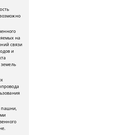
ость
евозможно
твенного
ляемых на
иний связи
одов и
кта
 земель
ых
зопровода
льзования
– пашни,
ями
твенного
не.