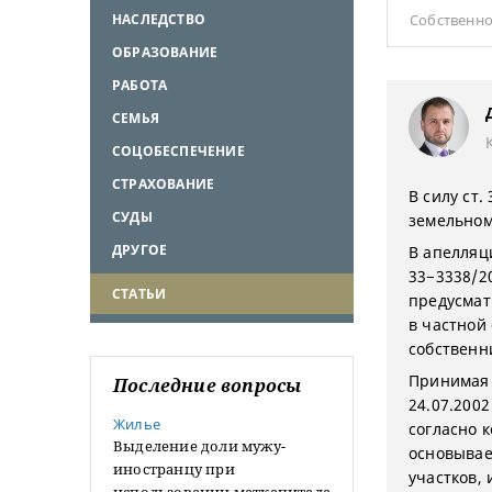
НАСЛЕДСТВО
Собственно
ОБРАЗОВАНИЕ
РАБОТА
СЕМЬЯ
СОЦОБЕСПЕЧЕНИЕ
СТРАХОВАНИЕ
В силу ст.
СУДЫ
земельном
ДРУГОЕ
В апелляц
33−3338/2
СТАТЬИ
предусмат
в частной
собственни
Принимая в
Последние вопросы
24.07.200
Жилье
согласно 
Выделение доли мужу-
основывае
иностранцу при
участков,