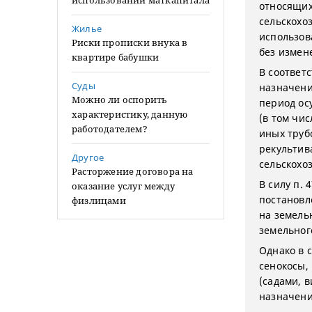
использовании маткапитала
относящих
сельскохо
Жилье
использов
Риски прописки внука в
без измен
квартире бабушки
В соответс
Суды
назначени
Можно ли оспорить
период ос
характеристику, данную
(в том чи
работодателем?
иных труб
рекультив
Другое
сельскохо
Расторжение договора на
В силу п.
оказание услуг между
постановл
физлицами
на земель
земельног
Однако в с
сенокосы,
(садами, 
назначени