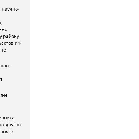
 научно-
,
нно
у району
ъектов РФ
 не
йного
от
лине
венника
ка другого
енного