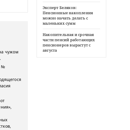
Эксперт Беляков:
Пенсионные накопления
можно начать делать с
маленьких сумм
Накопительная и срочная
части пенсий работающих
пенсионеров вырастут с
августа
 на чужом
.
3 №
ходящегося
ласия
 от
ения»,
ьных
тков,