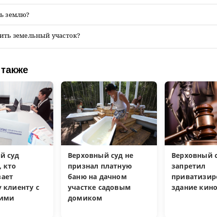
ть землю?
нить земельный участок?
 также
й суд
Верховный суд не
Верховный 
, кто
признал платную
запретил
ает
баню на дачном
приватизир
 клиенту с
участке садовым
здание кин
кими
домиком
и