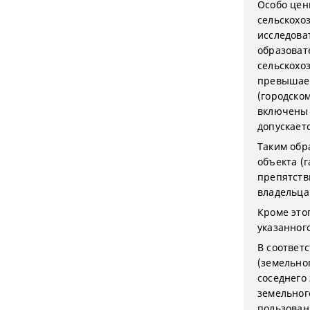
Особо цен
сельскохо
исследова
образоват
сельскохо
превышает
(городском
включены 
допускается
Таким обр
объекта (
препятств
владельца
Кроме это
указанного
В соответс
(земельно
соседнего 
земельног
пользован