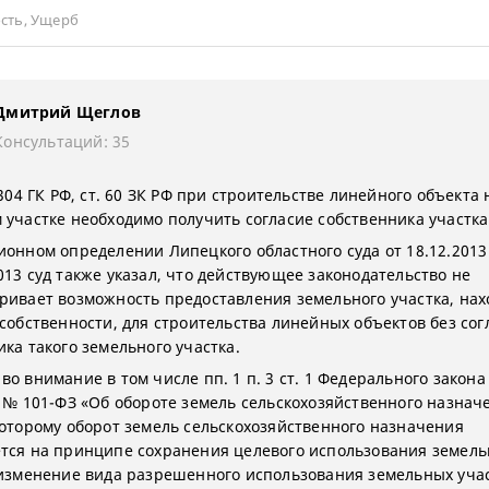
сть
,
Ущерб
Дмитрий Щеглов
Консультаций: 35
 304 ГК РФ, ст. 60 ЗК РФ при строительстве линейного объекта
 участке необходимо получить согласие собственника участка
ионном определении Липецкого областного суда от 18.12.201
013 суд также указал, что действующее законодательство не
ривает возможность предоставления земельного участка, на
 собственности, для строительства линейных объектов без сог
ка такого земельного участка.
о внимание в том числе пп. 1 п. 3 ст. 1 Федерального закона
2 № 101-ФЗ «Об обороте земель сельскохозяйственного назнач
которому оборот земель сельскохозяйственного назначения
тся на принципе сохранения целевого использования земел
 изменение вида разрешенного использования земельных учас