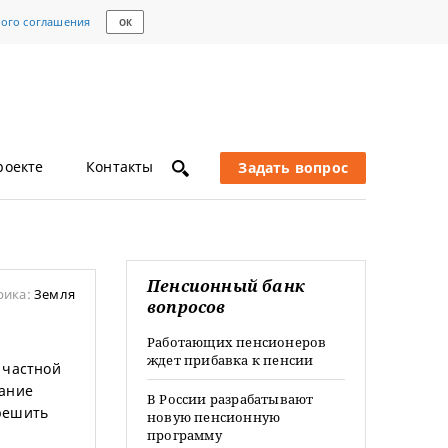
кого соглашения
ОК
роекте
Контакты
Задать вопрос
Пенсионный банк
рика:
Земля
вопросов
Работающих пенсионеров
ждет прибавка к пенсии
 частной
вание
В России разрабатывают
решить
новую пенсионную
программу