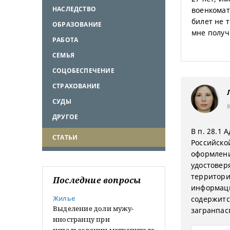
НАСЛЕДСТВО
военкомат
билет не т
ОБРАЗОВАНИЕ
мне получ
РАБОТА
СЕМЬЯ
СОЦОБЕСПЕЧЕНИЕ
СТРАХОВАНИЕ
СУДЫ
ДРУГОЕ
В п. 28.1
СТАТЬИ
Российско
оформлени
удостовер
территори
Последние вопросы
информаци
Жилье
содержитс
Выделение доли мужу-
загранпас
иностранцу при