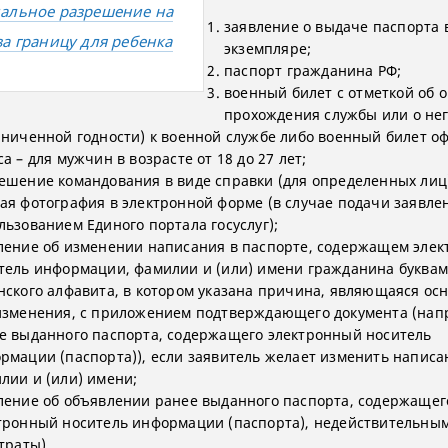
альное разрешение на
заявление о выдаче паспорта 
за границу для ребенка
экземпляре;
паспорт гражданина РФ;
военный билет с отметкой об 
прохождения службы или о не
аниченной годности) к военной службе либо военный билет о
са – для мужчин в возрасте от 18 до 27 лет;
ешение командования в виде справки (для определенных лиц
ая фотография в электронной форме (в случае подачи заявле
льзованием Единого портала госуслуг);
ление об изменении написания в паспорте, содержащем эле
тель информации, фамилии и (или) имени гражданина буква
нского алфавита, в котором указана причина, являющаяся ос
изменения, с приложением подтверждающего документа (нап
е выданного паспорта, содержащего электронный носитель
рмации (паспорта)), если заявитель желает изменить написа
лии и (или) имени;
ление об объявлении ранее выданного паспорта, содержащег
тронный носитель информации (паспорта), недействительным
утраты).