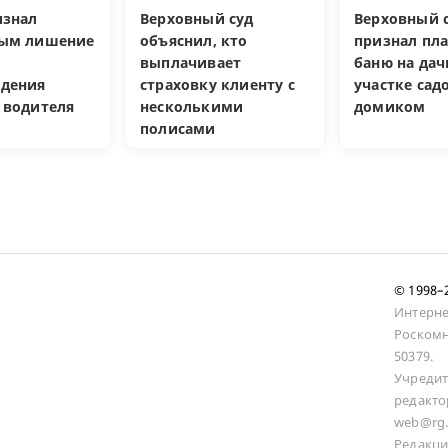
изнал
Верховный суд
Верховный с
ным лишение
объяснил, кто
признал пл
выплачивает
баню на да
дения
страховку клиенту с
участке са
 водителя
несколькими
домиком
полисами
© 1998
Интерне
Роскомн
50379.
Учредит
редакто
web@rg.
Редакци