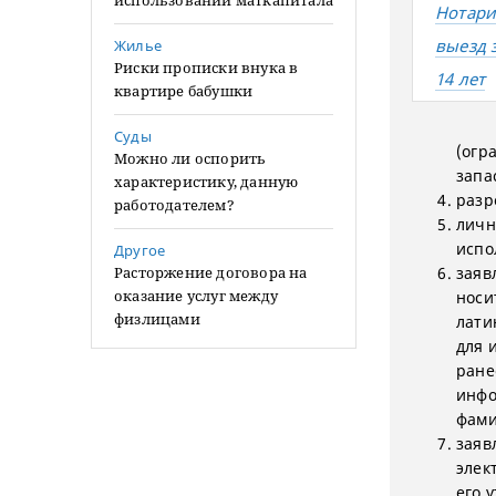
использовании маткапитала
Нотари
выезд 
Жилье
Риски прописки внука в
14 лет
квартире бабушки
Суды
(огр
Можно ли оспорить
запа
характеристику, данную
разр
работодателем?
личн
испо
Другое
Расторжение договора на
заяв
оказание услуг между
носи
физлицами
лати
для 
ране
инфо
фами
заяв
элек
его 