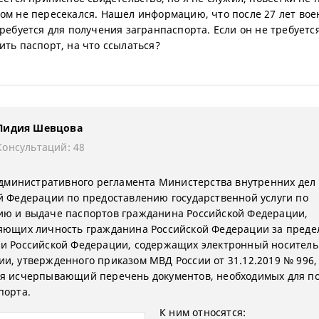
ом не пересекался. Нашел информацию, что после 27 лет во
ребуется для получения загранпаспорта. Если он не требуется
ить паспорт, на что ссылаться?
Лидия Шевцова
Консультаций: 48
 Административного регламента Министерства внутренних дел
й Федерации по предоставлению государственной услуги по
ю и выдаче паспортов гражданина Российской Федерации,
яющих личность гражданина Российской Федерации за преде
и Российской Федерации, содержащих электронный носитель
и, утвержденного приказом МВД России от 31.12.2019 № 996,
я исчерпывающий перечень документов, необходимых для п
порта.
К ним относятся: