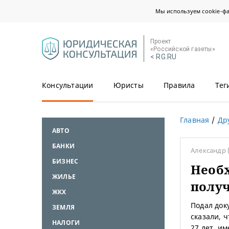
Мы используем cookie-ф
Проект
«Российской газеты»
< RG.RU
Консультации
Юристы
Правила
Тег
Главная
Др
АВТО
БАНКИ
Александр
БИЗНЕС
Необх
ЖИЛЬЕ
получ
ЖКХ
Подал док
ЗЕМЛЯ
сказали, 
НАЛОГИ
27 лет, им