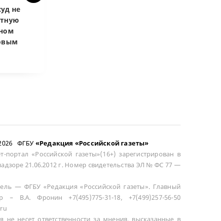
уд не
Верховный суд
Верховный суд
атную
запретил
Купленная пос
чном
приватизировать
развода маши
довым
здание кинотеатра
общей не счит
–2026 ФГБУ
«Редакция «Российской газеты»
т-портал «Российской газеты»(16+) зарегистрирован в
адзоре 21.06.2012 г. Номер свидетельства ЭЛ № ФС 77 —
ель — ФГБУ «Редакция «Российской газеты». Главный
р – В.А. Фронин +7(495)775-31-18, +7(499)257-56-50
ru
я не несет ответственности за мнения, высказанные в