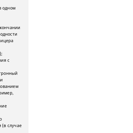
в одном
окончании
годности
фицера
);
ния с
ктронный
ми
нованием
ример,
ние
о
 (в случае