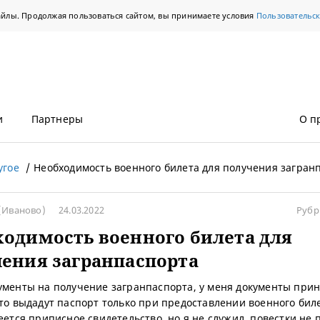
айлы. Продолжая пользоваться сайтом, вы принимаете условия
Пользовательс
и
Партнеры
О п
угое
Необходимость военного билета для получения загран
(Иваново)
24.03.2022
Рубр
одимость военного билета для
ения загранпаспорта
ументы на получение загранпаспорта, у меня документы прин
что выдадут паспорт только при предоставлении военного бил
еется приписное свидетельство, но я не служил, повестки не п