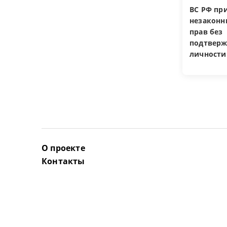
ВС РФ пр
незакон
прав без
подтверж
личности
О проекте
Контакты