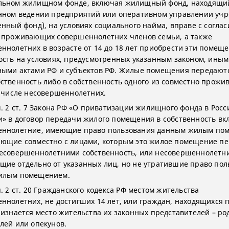
льном жилищном фонде, включая жилищный фонд, находящи
нном ведении предприятий или оперативном управлении уч
енный фонд), на условиях социального найма, вправе с соглас
 проживающих совершеннолетних членов семьи, а также
ннолетних в возрасте от 14 до 18 лет приобрести эти помеще
ость на условиях, предусмотренных указанным законом, ины
ыми актами РФ и субъектов РФ. Жилые помещения передаютс
ственность либо в собственность одного из совместно прож
м числе несовершеннолетних.
ч. 2 ст. 7 Закона РФ «О приватизации жилищного фонда в Росс
» в договор передачи жилого помещения в собственность в
еннолетние, имеющие право пользования данным жилым по
ющие совместно с лицами, которым это жилое помещение пе
есовершеннолетними собственность, или несовершеннолетни
ие отдельно от указанных лиц, но не утратившие право пол
илым помещением.
. 2 ст. 20 Гражданского кодекса РФ местом жительства
ннолетних, не достигших 14 лет, или граждан, находящихся 
ризнается место жительства их законных представителей – ро
лей или опекунов.