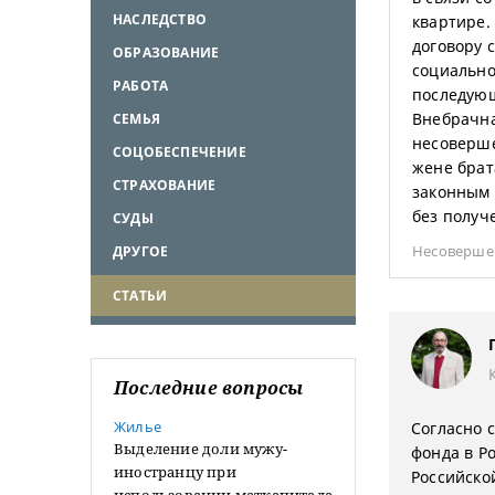
НАСЛЕДСТВО
квартире.
договору 
ОБРАЗОВАНИЕ
социально
РАБОТА
последующ
Внебрачна
СЕМЬЯ
несоверше
СОЦОБЕСПЕЧЕНИЕ
жене брат
СТРАХОВАНИЕ
законным 
без получ
СУДЫ
Несоверше
ДРУГОЕ
СТАТЬИ
Последние вопросы
Жилье
Согласно 
Выделение доли мужу-
фонда в Р
иностранцу при
Российско