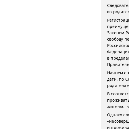
Следовате
из родите
Регистрац
преимущес
Законом Р
свободу п
Российско
Федерации
в предела
Правительс
Начнем с 
дети, по 
родителям
В соответс
проживать
жительств
Однако сл
«несовер
и прожива