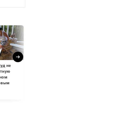
Next
уд не
Верховный суд
Верховный суд
атную
запретил
Купленная пос
чном
приватизировать
развода маши
довым
здание кинотеатра
общей не счит