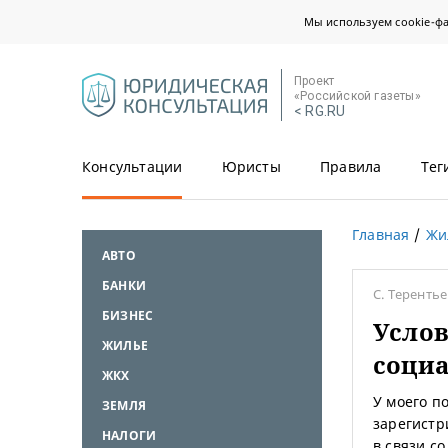
Мы используем cookie-ф
Проект
«Российской газеты»
< RG.RU
Консультации
Юристы
Правила
Тег
Главная
Жи
АВТО
БАНКИ
С. Теренть
БИЗНЕС
Услов
ЖИЛЬЕ
соци
ЖКХ
У моего п
ЗЕМЛЯ
зарегистр
НАЛОГИ
в связи с