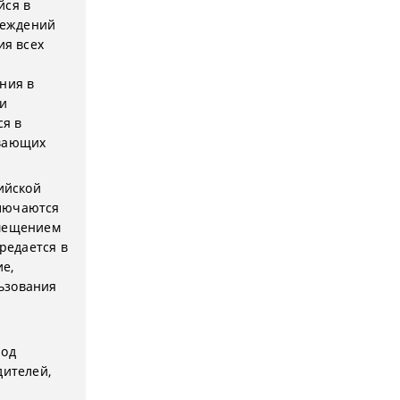
йся в
реждений
ия всех
ния в
ми
я в
ивающих
ийской
ключаются
мещением
редается в
е,
ьзования
под
дителей,