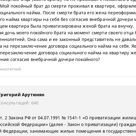
 Мой покойный брат до смерти проживал в квартире, оформл
социального найма. После смерти брата его жена переоформи
го найма квартиры на себя без согласия внебрачной дочери 
ем квартира была приватизирована женой брата на внучку.
я дочь моего покойного брата на момент смерти своего отца
ннолетней. Она сама и ее законный представитель не давали
а на перезаключение договора социального найма на себя. Я
перезаключение договора социального найма на квартиру ж
ения согласия внебрачной дочери покойного?
ннолетний
Григорий Арутюнян
Консультаций: 640
ст. 2 Закона РФ от 04.07.1991 № 1541-1 «О приватизации жили
оссийской Федерации» (далее - Закон о приватизации) гражда
й Федерации, занимающие жилые помещения в государствен