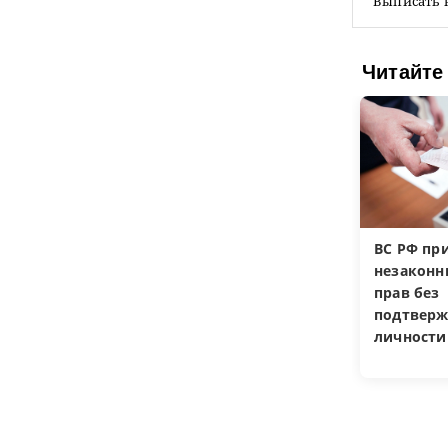
Выписать 
Читайте
ВС РФ пр
незакон
прав без
подтверж
личности