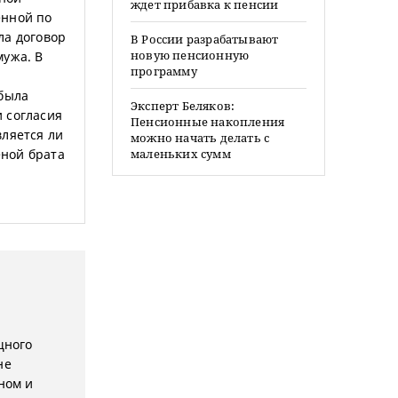
ждет прибавка к пенсии
енной по
ла договор
В России разрабатывают
новую пенсионную
мужа. В
программу
 была
Эксперт Беляков:
 согласия
Пенсионные накопления
вляется ли
можно начать делать с
еной брата
маленьких сумм
щного
не
ном и