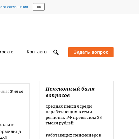
кого соглашения
ОК
роекте
Контакты
Задать вопрос
Пенсионный банк
рика:
Жилье
вопросов
Средняя пенсия среди
неработающих в семи
регионах РФ превысила 35
тысяч рублей
иально
кормильца
Работающих пенсионеров
дной