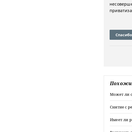
несоверше
приватиза
Спасибо
Похожи
Может ли 
Снятие с 
Имеет ли р