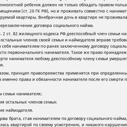
ннолетний ребенок должен не только обладать правом поль
ещением (ст. 20 ГК РФ), но и проживать совместно с нанима
руемой квартиры. Внебрачная дочь в квартире не проживала
перезаключении договора социального найма.
ч. 2 ст. 82 жилищного кодекса РФ дееспособный член семьи н
я остальных членов своей семьи и наймодателя вправе требов
 себя нанимателем по ранее заключенному договору социаль
сто первоначального нанимателя. Такое же право принадлеж
ерти нанимателя любому дееспособному члену семьи умерше
я.
азом, принцип правопреемства применятся при определенн
 а именно права и обязанности нанимателя после его смерти 
ам семьи нанимателя;
сия остальных членов семьи;
сия наймодателя.
дова брата, став нанимателем по договору социального найма
лась квартирой по своему усмотрению, и никакого нарушени