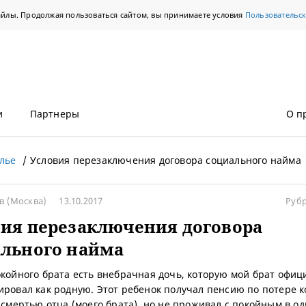
айлы. Продолжая пользоваться сайтом, вы принимаете условия
Пользовательс
и
Партнеры
О п
лье
Условия перезаключения договора социального найма
ев
(Москва)
13.10.2017
Руб
ия перезаключения договора
ального найма
окойного брата есть внебрачная дочь, которую мой брат офиц
ировал как родную. Этот ребенок получал пенсию по потере 
о смертью отца (моего брата), но не проживал с покойным в о