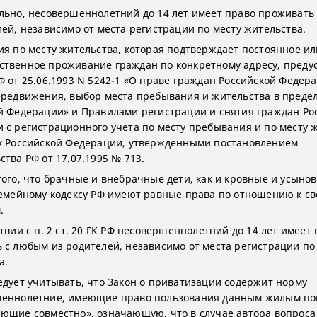
льно, несовершеннолетний до 14 лет имеет право проживать
лей, независимо от места регистрации по месту жительства.
ия по месту жительства, которая подтверждает постоянное ил
твенное проживание граждан по конкретному адресу, преду
Ф от 25.06.1993 N 5242-1 «О праве граждан Российской Федер
ередвижения, выбор места пребывания и жительства в преде
й Федерации» и Правилами регистрации и снятия граждан Ро
 с регистрационного учета по месту пребывания и по месту 
х Российской Федерации, утвержденными постановлением
тва РФ от 17.07.1995 № 713.
того, что брачные и внебрачные дети, как и кровные и усыно
Семейному кодексу РФ имеют равные права по отношению к с
.
твии с п. 2 ст. 20 ГК РФ несовершеннолетний до 14 лет имеет
 с любым из родителей, независимо от места регистрации по
а.
едует учитывать, что Закон о приватизации содержит норму
шеннолетние, имеющие право пользования данным жилым п
ющие совместно», означающую, что в случае автора вопроса