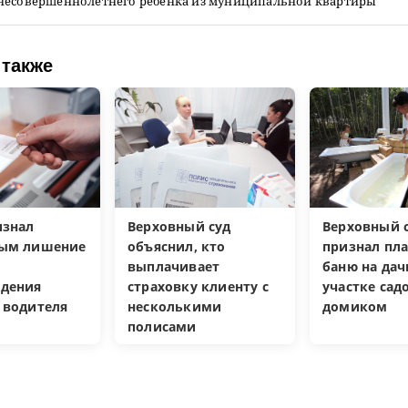
несовершеннолетнего ребенка из муниципальной квартиры
 также
изнал
Верховный суд
Верховный с
ным лишение
объяснил, кто
признал пл
выплачивает
баню на да
дения
страховку клиенту с
участке са
 водителя
несколькими
домиком
полисами