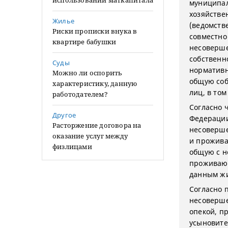
использовании маткапитала
муниципа
хозяйстве
Жилье
(ведомств
Риски прописки внука в
совместно
квартире бабушки
несоверше
собственн
Суды
нормативн
Можно ли оспорить
общую соб
характеристику, данную
лиц, в то
работодателем?
Согласно 
Другое
Федерации
Расторжение договора на
несоверш
оказание услуг между
и прожива
физлицами
общую с н
проживающ
данным ж
Согласно п
несоверше
опекой, п
усыновите