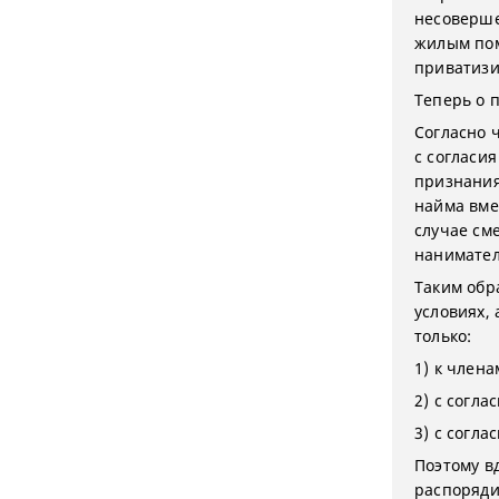
несоверше
жилым пом
приватизи
Теперь о 
Согласно 
с согласи
признания
найма вме
случае см
нанимател
Таким обр
условиях,
только:
1) к член
2) с согла
3) с согла
Поэтому в
распоряди