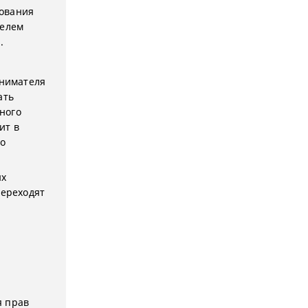
зования
телем
.
анимателя
ать
ного
ит в
го
ых
переходят
,
я прав