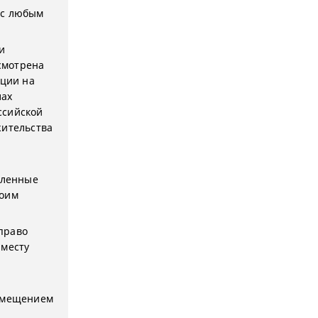
 с любым
и
смотрена
ации на
лах
ссийской
жительства
вленные
воим
 право
 месту
омещением