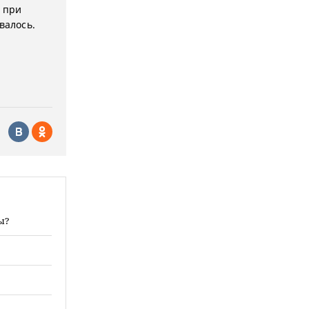
 при
валось.
ы?