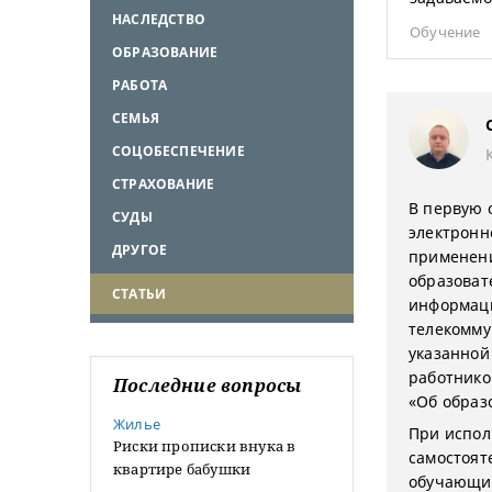
НАСЛЕДСТВО
Обучение
ОБРАЗОВАНИЕ
РАБОТА
СЕМЬЯ
СОЦОБЕСПЕЧЕНИЕ
СТРАХОВАНИЕ
В первую 
СУДЫ
электронн
ДРУГОЕ
применени
образоват
СТАТЬИ
информаци
телекомму
указанной
работников
Последние вопросы
«Об образ
Жилье
При испол
Риски прописки внука в
самостоят
квартире бабушки
обучающим