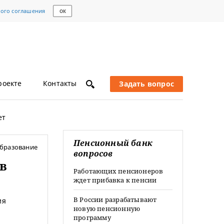
кого соглашения
ОК
роекте
Контакты
Задать вопрос
ет
Пенсионный банк
бразование
вопросов
в
Работающих пенсионеров
ждет прибавка к пенсии
В России разрабатывают
ия
новую пенсионную
программу