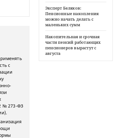
Эксперт Беляков:
Пенсионные накопления
можно начать делать с
маленьких сумм
Накопительная и срочная
части пенсий работающих
пенсионеров вырастут с
августа
применять
сть с
зации
ку
онно-
язи
х
12 № 273-ФЗ
ии).
ганизация
мощи
формы