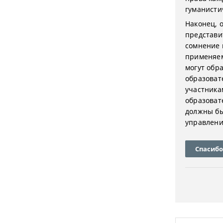
гуманистич
Наконец, 
представи
сомнение 
применяем
могут обр
образоват
участника
образоват
должны бы
управления
Спасибо