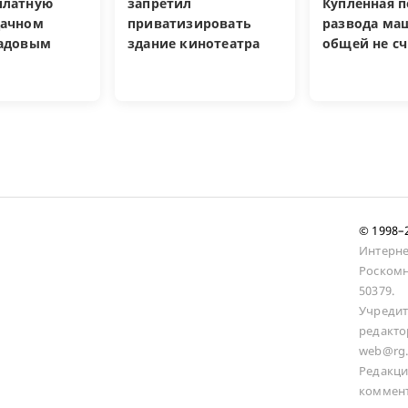
платную
запретил
Купленная п
дачном
приватизировать
развода ма
садовым
здание кинотеатра
общей не сч
© 1998
Интерне
Роскомн
50379.
Учредит
редакто
web@rg.
Редакци
коммент