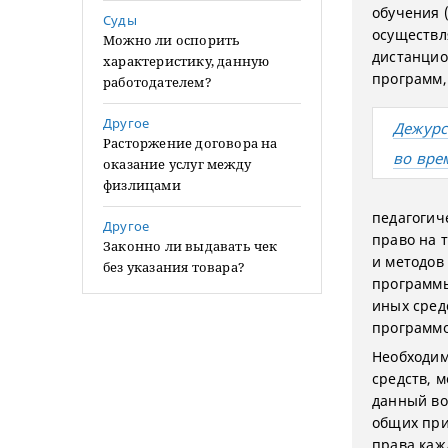
обучения 
Суды
осуществл
Можно ли оспорить
дистанцио
характеристику, данную
программ,
работодателем?
Другое
Дежурс
Расторжение договора на
во вре
оказание услуг между
физлицами
педагогич
Другое
право на 
Законно ли выдавать чек
и методов
без указания товара?
программы
иных сред
программо
Необходим
средств, 
данный во
общих при
права каж