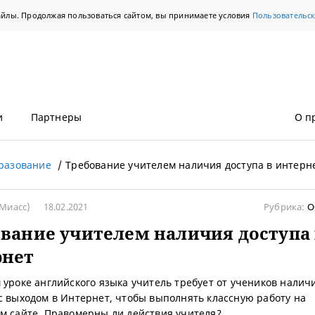
айлы. Продолжая пользоваться сайтом, вы принимаете условия
Пользовательс
и
Партнеры
О п
разование
Требование учителем наличия доступа в интерн
Миасс)
18.02.2021
Рубрика:
О
вание учителем наличия доступа 
рнет
 уроке английского языка учитель требует от учеников налич
с выходом в Интернет, чтобы выполнять классную работу на
м сайте. Правомерны ли действия учителя?