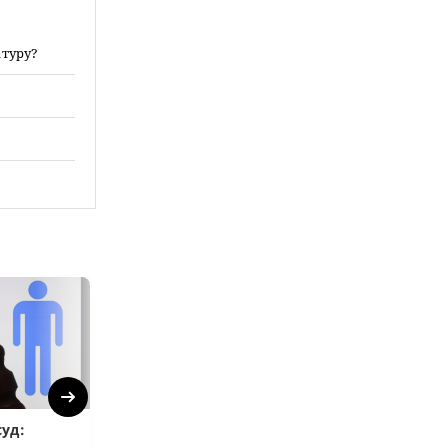
атуру?
Next
уд:
ВС РФ объяснил, как
Верховный суд