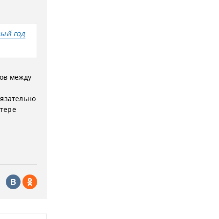
вый год
ров между
бязательно
ктере