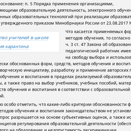
(основание: п. 5 Порядка применения организациями,
яющими образовательную деятельность, электронного обуче
нных образовательных технологий при реализации образова
 утвержденного приказом Минобрнауки России от 23.08.2017 №
Что касается применяемых фо
тво учителей в школе
методов обучения, то согласно п
ч. 3 ст. 47 Закона об образова
мя карантина
педагогический работник имее
на свободу выбора и использо
ески обоснованных форм, средств, методов обучения и воспит
творческую инициативу, разработку и применение авторских
 обучения и воспитания в пределах реализуемой образовател
, а также право на выбор учебников, учебных пособий, мате
ств обучения и воспитания в соответствии с образовательной
й.
о особо отметить, что какие-либо критерии обоснованности ф
методов обучения и воспитания законодательством не установ
прос разрешается на основе субъективных оценок, а также ис
нципов регулирования образовательной деятельности (обес
дого на образование и недопустимость дискриминации,