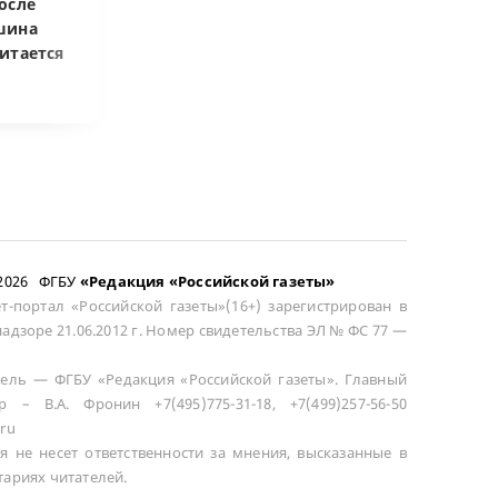
осле
возмещать разницу в
запретил копи
шина
цене при возврате
приговоры
итается
сложного товара
–2026 ФГБУ
«Редакция «Российской газеты»
т-портал «Российской газеты»(16+) зарегистрирован в
адзоре 21.06.2012 г. Номер свидетельства ЭЛ № ФС 77 —
ель — ФГБУ «Редакция «Российской газеты». Главный
р – В.А. Фронин +7(495)775-31-18, +7(499)257-56-50
ru
я не несет ответственности за мнения, высказанные в
ариях читателей.