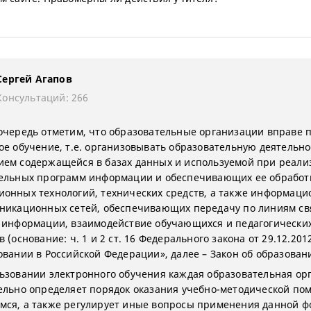
Сергей Агапов
Консультаций: 266
очередь отметим, что образовательные организации вправе 
ое обучение, т.е. организовывать образовательную деятельно
ем содержащейся в базах данных и используемой при реали
ельных программ информации и обеспечивающих ее обработ
онных технологий, технических средств, а также информаци
никационных сетей, обеспечивающих передачу по линиям св
 информации, взаимодействие обучающихся и педагогически
 (основание: ч. 1 и 2 ст. 16 Федерального закона от 29.12.20
овании в Российской Федерации», далее – Закон об образован
ьзовании электронного обучения каждая образовательная ор
ельно определяет порядок оказания учебно-методической по
ся, а также регулирует иные вопросы применения данной 