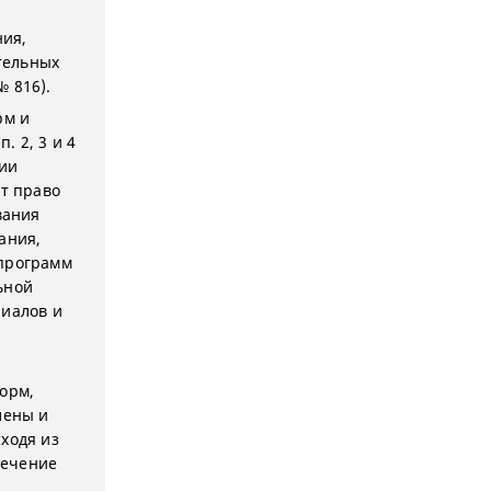
ния,
тельных
 816).
рм и
. 2, 3 и 4
нии
т право
вания
ания,
 программ
ьной
риалов и
орм,
лены и
ходя из
печение