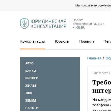
Мы используем cookie-ф
Проект
«Российской газеты»
< RG.RU
Консультации
Юристы
Правила
Тег
Главная
Об
АВТО
БАНКИ
Елизавета
(
БИЗНЕС
Требо
ЖИЛЬЕ
инте
ЖКХ
На каждом
ЗЕМЛЯ
телефона 
НАЛОГИ
задаваемо