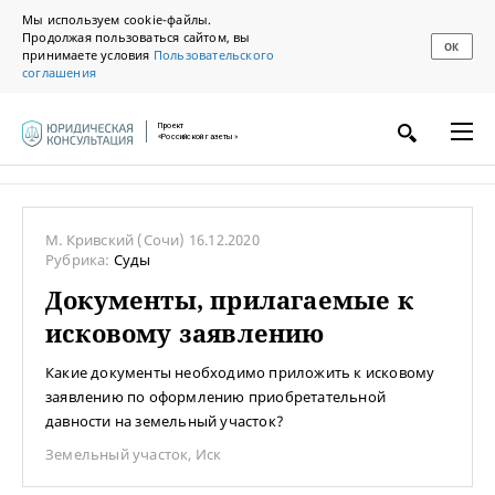
Мы используем cookie-файлы.
Продолжая пользоваться сайтом, вы
ОК
принимаете условия
Пользовательского
соглашения
Проект
«Российской газеты»
М. Кривский
(Сочи)
16.12.2020
Рубрика:
Суды
Документы, прилагаемые к
исковому заявлению
Какие документы необходимо приложить к исковому
заявлению по оформлению приобретательной
давности на земельный участок?
Земельный участок
,
Иск