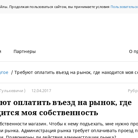
айлы. Продолжая пользоваться сайтом, вы принимаете условия
Пользовательс
и
Партнеры
О п
угое
Требуют оплатить въезд на рынок, где находится моя 
(Гулькевичи )
12.04.2017
Рубр
ют оплатить въезд на рынок, где
ится моя собственность
бственности магазин. Чтобы к нему подъехать, мне нужно про
и рынка. Администрация рынка требует оплачивать проезд п
и. Правомерны ли действия администрации рынка?