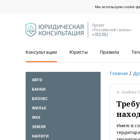
Мы используем cookie-ф
Проект
«Российской газеты»
< RG.RU
Консультации
Юристы
Правила
Тег
Главная
Др
АВТО
БАНКИ
А. Скибюк
БИЗНЕС
Требу
ЖИЛЬЕ
наход
ЖКХ
Имею в со
ЗЕМЛЯ
территори
НАЛОГИ
территори