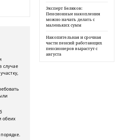
Эксперт Беляков:
Пенсионные накопления
можно начать делать с
маленьких сумм
Накопительная и срочная
части пенсий работающих
пенсионеров вырастут с
августа
и
в случае
участку,
ребовать
были
б
и обеих
 порядке.