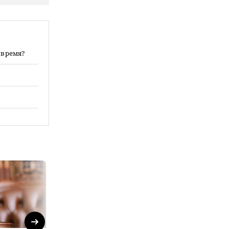
 время?
Next