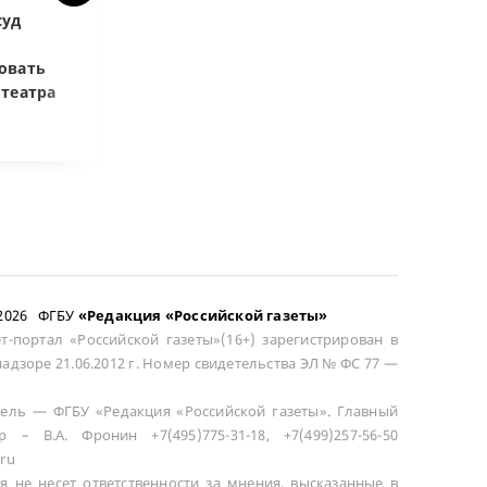
суд
Верховный суд:
ВС РФ объясни
Купленная после
возмещать ра
овать
развода машина
цене при возв
отеатра
общей не считается
сложного това
–2026 ФГБУ
«Редакция «Российской газеты»
т-портал «Российской газеты»(16+) зарегистрирован в
адзоре 21.06.2012 г. Номер свидетельства ЭЛ № ФС 77 —
ель — ФГБУ «Редакция «Российской газеты». Главный
р – В.А. Фронин +7(495)775-31-18, +7(499)257-56-50
ru
я не несет ответственности за мнения, высказанные в