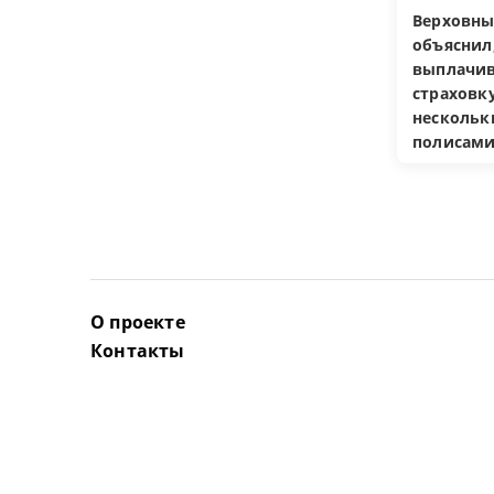
Верховны
объяснил
выплачив
страховку
несколь
полисам
О проекте
Контакты