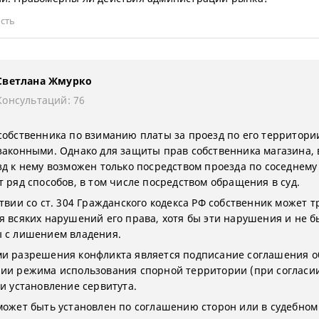
сть
Светлана Жмурко
Консультаций: 76
собственника по взиманию платы за проезд по его территори
законными. Однако для защиты прав собственника магазина, 
зд к нему возможен только посредством проезда по соседнему 
т ряд способов, в том числе посредством обращения в суд.
твии со ст. 304 Гражданского кодекса РФ собственник может т
я всяких нарушений его права, хотя бы эти нарушения и не 
 с лишением владения.
и разрешения конфликта является подписание соглашения о
ии режима использования спорной территории (при согласи
ли установление сервитута.
может быть установлен по соглашению сторон или в судебном