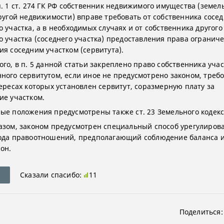
п. 1 ст. 274 ГК РФ собственник недвижимого имущества (земел
другой недвижимости) вправе требовать от собственника сосед
 участка, а в необходимых случаях и от собственника другого
о участка (соседнего участка) предоставления права огранич
ия соседним участком (сервитута).
го, в п. 5 данной статьи закреплено право собственника учас
ного сервитутом, если иное не предусмотрено законом, требо
тересах которых установлен сервитут, соразмерную плату за
ие участком.
ые положения предусмотрены также ст. 23 Земельного кодекс
азом, законом предусмотрен специальный способ урегулиров
ода правоотношений, предполагающий соблюдение баланса 
он.
Сказали спасибо:
11
Поделиться: