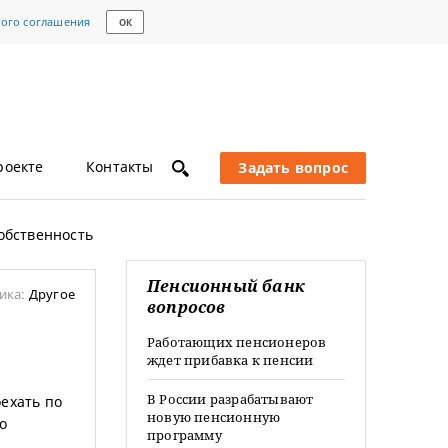
кого соглашения
ОК
роекте
Контакты
Задать вопрос
собственность
Пенсионный банк
ика:
Другое
вопросов
Работающих пенсионеров
ждет прибавка к пенсии
В России разрабатывают
ехать по
новую пенсионную
о
программу