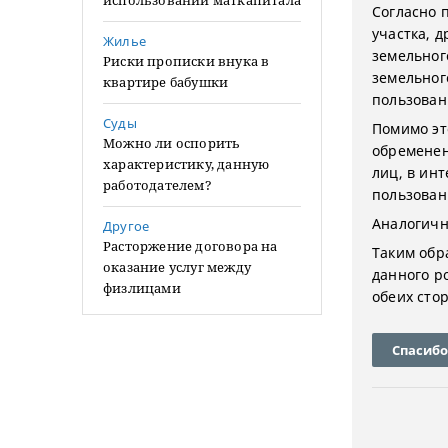
использовании маткапитала
Согласно 
участка, 
Жилье
земельного
Риски прописки внука в
земельног
квартире бабушки
пользован
Суды
Помимо это
Можно ли оспорить
обременен
характеристику, данную
лиц, в ин
работодателем?
пользован
Аналогичн
Другое
Расторжение договора на
Таким обр
оказание услуг между
данного р
физлицами
обеих стор
Спасибо