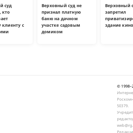
й суд
Верховный суд не
Верховный 
, кто
признал платную
запретил
ает
баню на дачном
приватизир
 клиенту с
участке садовым
здание кин
кими
домиком
и
© 1998
Интерне
Роскомн
50379.
Учредит
редакто
web@rg.
Редакци