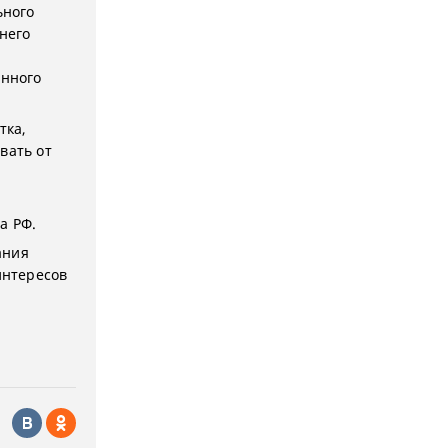
ьного
него
енного
тка,
вать от
а РФ.
ания
интересов