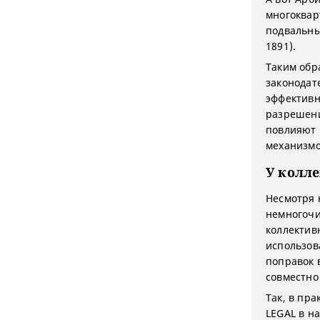
многоквар
подвальны
1891).
Таким обр
законодат
эффективн
разрешени
повлияют 
механизмо
У колл
Несмотря 
немногочи
коллектив
использов
поправок 
совместно
Так, в пр
LEGAL в н