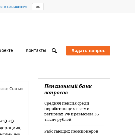
кого соглашения
ОК
роекте
Контакты
Задать вопрос
Пенсионный банк
ика:
Статьи
вопросов
Средняя пенсия среди
неработающих в семи
регионах РФ превысила 35
тысяч рублей
1-ФЗ «О
дерации»,
Работающих пенсионеров
исдикции.