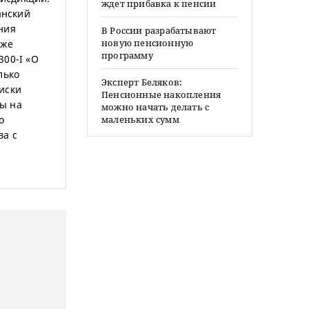
ждет прибавка к пенсии
анский
ния
В России разрабатывают
новую пенсионную
кже
программу
300-I «О
лько
Эксперт Беляков:
иски
Пенсионные накопления
ы на
можно начать делать с
о
маленьких сумм
ва с