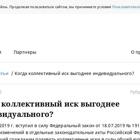
айлы. Продолжая пользоваться сайтом, вы принимаете условия
Пользовательс
и
Партнеры
О п
атьи
Когда коллективный иск выгоднее индивидуального?
0
Рубр
 коллективный иск выгоднее
видуального?
2019 г. вступил в силу Федеральный закон от 18.07.2019 № 19
изменений в отдельные законодательные акты Российской Фе
ий гражданам подавать коллективные иски в суды общей юр