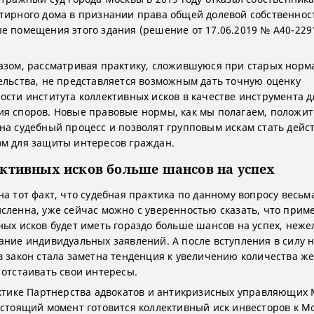
тирного дома в признании права общей долевой собственнос
е помещения этого здания (решение от 17.06.2019 № А40-229
азом, рассматривая практику, сложившуюся при старых норм
ельства, не представляется возможным дать точную оценку
ости института коллективных исков в качестве инструмента д
я споров. Новые правовые нормы, как мы полагаем, положи
на судебный процесс и позволят групповым искам стать дей
м для защиты интересов граждан.
ективных исков больше шансов на успех
на тот факт, что судебная практика по данному вопросу весьм
сленна, уже сейчас можно с уверенностью сказать, что прим
ных исков будет иметь гораздо больше шансов на успех, неже
ание индивидуальных заявлений. А после вступления в силу 
в закон стала заметна тенденция к увеличению количества 
 отстаивать свои интересы.
актике Партнерства адвокатов и антикризисных управляющих
астоящий момент готовится коллективный иск инвесторов к М