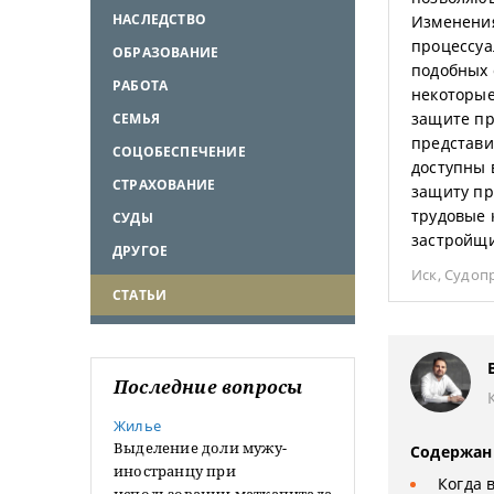
НАСЛЕДСТВО
Изменения
процессуа
ОБРАЗОВАНИЕ
подобных 
РАБОТА
некоторые
защите пр
СЕМЬЯ
представи
СОЦОБЕСПЕЧЕНИЕ
доступны 
СТРАХОВАНИЕ
защиту пр
трудовые 
СУДЫ
застройщ
ДРУГОЕ
Иск
,
Судоп
СТАТЬИ
Последние вопросы
Жилье
Выделение доли мужу-
Содержан
иностранцу при
Когда 