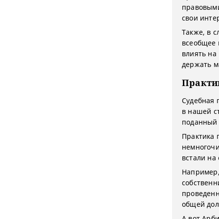
правовыми
свои интер
Также, в 
всеобщее 
влиять на
держать м
Практи
Судебная 
в нашей с
поданный 
Практика 
немногочи
встали на
Например,
собственн
проведенн
общей дол
А вот Арб