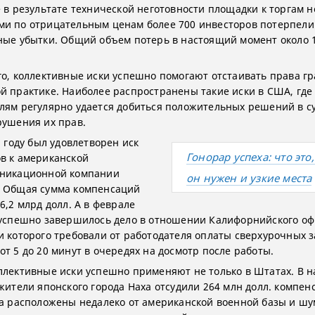
е в результате технической неготовности площадки к торгам
и по отрицательным ценам более 700 инвесторов потерпели
ные убытки. Общий объем потерь в настоящий момент около 
го, коллективные иски успешно помогают отстаивать права г
й практике. Наиболее распространены такие иски в США, где
лям регулярно удается добиться положительных решений в су
рушения их прав.
5 году был удовлетворен иск
Гонорар успеха: что это
в к американской
уникационной компании
он нужен и узкие места
 Общая сумма компенсаций
6,2 млрд долл. А в феврале
 успешно завершилось дело в отношении Калифорнийского оф
и которого требовали от работодателя оплаты сверхурочных з
от 5 до 20 минут в очередях на досмотр после работы.
ллективные иски успешно применяют не только в Штатах. В н
жители японского города Наха отсудили 264 млн долл. компен
ма расположены недалеко от американской военной базы и шу