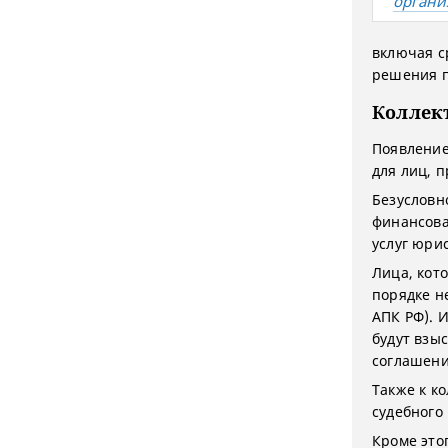
органи
включая с
решения по
Коллек
Появление
для лиц, 
Безусловн
финансова
услуг юри
Лица, кот
порядке не
АПК РФ). 
будут взы
соглашени
Также к к
судебного
Кроме это