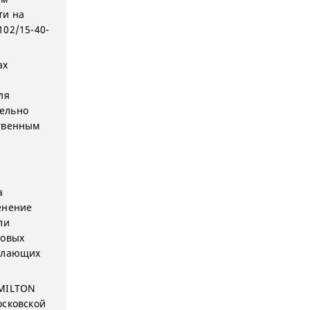
ти на
102/15-40-
ах
ля
тельно
ственным
а
енение
ли
новых
желающих
 MILTON
осковской