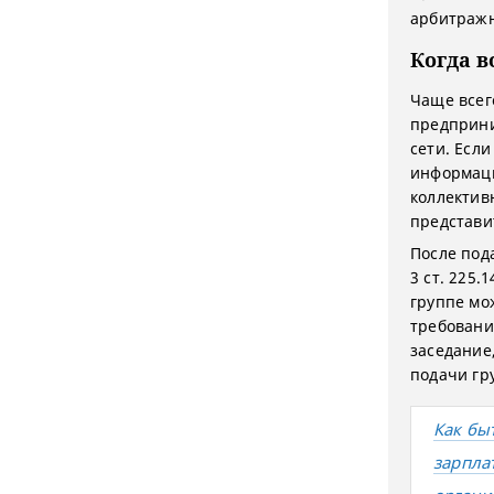
арбитражно
Когда в
Чаще всег
предприни
сети. Если
информаци
коллектив
представи
После под
3 ст. 225.
группе мо
требовани
заседание
подачи гр
Как бы
зарпла