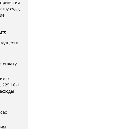
 принятии
ству суда,
тие
ых
имуществ
а оплату
ие о
. 225.16-1
расходы
исах
щим