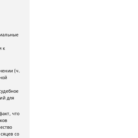
циальные
 к
нении (ч.
ьной
судебное
ий для
факт, что
ков
ество
сяцев со