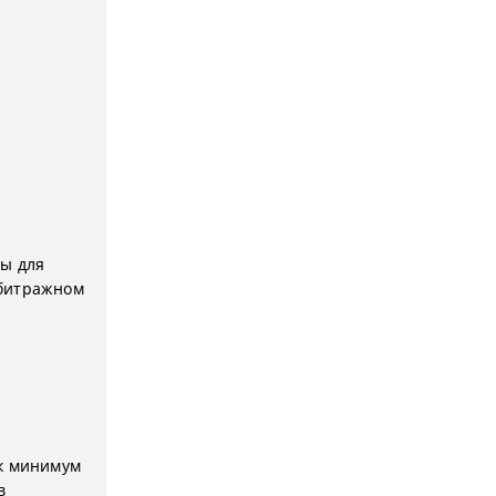
мы для
рбитражном
ак минимум
в