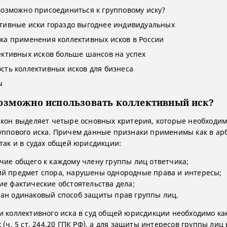
возможно присоединиться к групповому иску?
тивные иски гораздо выгоднее индивидуальных
ка применения коллективных исков в России
ективных исков больше шансов на успех
сть коллективных исков для бизнеса
ы
возможно использовать коллективный иск?
акон выделяет четыре основных критерия, которые необходи
уппового иска. Причем данные признаки применимы как в а
 так и в судах общей юрисдикции:
чие общего к каждому члену группы лиц ответчика;
й предмет спора, нарушены однородные права и интересы;
ие фактические обстоятельства дела;
ан одинаковый способ защиты прав группы лиц.
и коллективного иска в суд общей юрисдикции необходимо к
 (ч. 5 ст. 244.20 ГПК РФ), а для защиты интересов группы лиц 