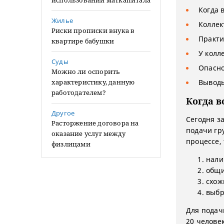
использовании маткапитала
Когда 
Жилье
Коллек
Риски прописки внука в
Практи
квартире бабушки
У колл
Суды
Опасно
Можно ли оспорить
характеристику, данную
Вывод
работодателем?
Когда 
Другое
Сегодня з
Расторжение договора на
подачи гр
оказание услуг между
процессе,
физлицами
нали
общи
схож
выбр
Для подач
20 человек