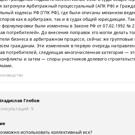
 затронули Арбитражный процессуальный (АПК РФ) и Гражд
льный кодексы РФ (ГПК РФ), где были описаны механизм веде
споров как в арбитраже, так и в судах общей юрисдикции. Та
 формулировки были изменены в Законе РФ от 07.02.1992 № 2
ав потребителей». До внесения поправок это могли делать то
тели бизнеса в арбитражном процессе, сейчас же групповые 
всем гражданам. Эти изменения в первую очередь направлен
ав потребителей, следующая многочисленная категория — эт
конфликты и затем — споры участников долевого строительст
иками.
роизводство
Владислав Глебов
Консультаций: 9
ие
возможно использовать коллективный иск?