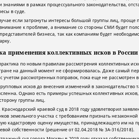
 знаниями в рамках процессуального законодательства, отст
есы в суде.
случае если затронуты интересы большой группы лиц, проще 
внимание к проблеме, а внимание со стороны СМИ будет пол
 представителей бизнеса, так как компаниям будет необходим
арку.
ка применения коллективных исков в России
практика по новым правилам рассмотрения коллективных иск
тране на данный момент не сформировалась. Даже самый пер
с учетом рассмотренных поправок, пока еще не рассмотрен в 
групповых исков до внесения изменений в законодательство 
сленна. Однако есть примеры успешных коллективных исков,
 сторону группы лиц.
 Краснодарский краевой суд в 2018 году удовлетворил заявле
иков земельного участка с требованием признать незаконной
ую кадастровую оценку имущества, принадлежащего им на п
евой собственности (решение от 02.04.2018 № 3А-316/2018).
итражный суд города Москвы в 2019 году отказал собственник