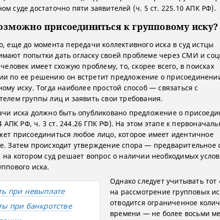
м суде достаточно пяти заявителей (ч. 5 ст. 225.10 АПК РФ).
озможно присоединиться к групповому иску?
о, еще до момента передачи коллективного иска в суд истцы
мают попытки дать огласку своей проблеме через СМИ и со
 человек имеет схожую проблему, то, скорее всего, в поисках
и по ее решению он встретит предложение о присоединении
ному иску. Тогда наиболее простой способ — связаться с
телем группы лиц и заявить свои требования.
ачи иска должно быть опубликовано предложение о присоеди
14 АПК РФ, ч. 3 ст. 244.26 ГПК РФ). На этом этапе к первоначал
жет присоединиться любое лицо, которое имеет идентичное
е. Затем происходит утверждение спора — предварительное 
, на котором суд решает вопрос о наличии необходимых услов
уппового иска.
Однако следует учитывать тот 
ть при невыплате
на рассмотрение групповых ис
отводится ограниченное колич
ты при банкротстве
времени — не более восьми ме