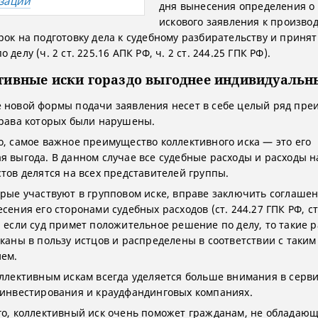
зации
дня вынесения определения о
искового заявления к производ
рок на подготовку дела к судебному разбирательству и приня
 делу (ч. 2 ст. 225.16 АПК РФ, ч. 2 ст. 244.25 ГПК РФ).
тивные иски гораздо выгоднее индивидуальн
 новой формы подачи заявления несет в себе целый ряд пре
права которых были нарушены.
о, самое важное преимущество коллективного иска — это его
я выгода. В данном случае все судебные расходы и расходы н
стов делятся на всех представителей группы.
орые участвуют в групповом иске, вправе заключить соглашен
сения его сторонами судебных расходов (ст. 244.27 ГПК РФ, ст
И если суд примет положительное решение по делу, то такие 
сканы в пользу истцов и распределены в соответствии с таким
ем.
оллективным искам всегда уделяется больше внимания в серв
 инвестирования и краудфандинговых компаниях.
го, коллективный иск очень поможет гражданам, не обладаю