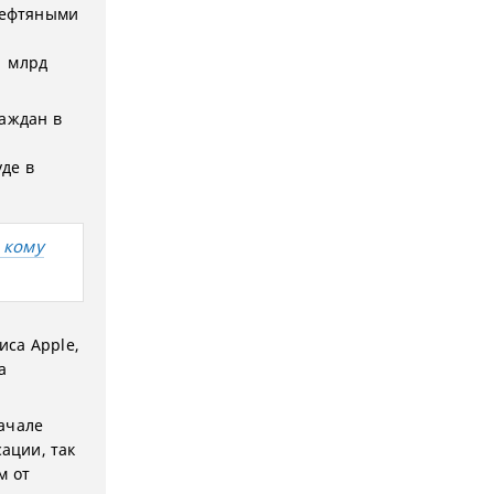
 нефтяными
1 млрд
раждан в
де в
, кому
иса Apple,
а
ачале
сации, так
м от