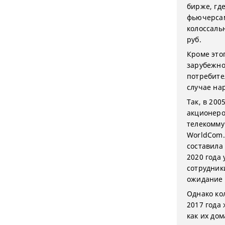
бирже, гд
фьючерсам
колоссаль
руб.
Кроме это
зарубежно
потребите
случае на
Так, в 200
акционеро
телекомм
WorldCom.
составила 
2020 года
сотрудник
ожидание 
Однако ко
2017 года 
как их до