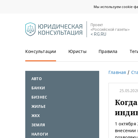
Мы используем cookie-ф
Проект
«Российской газеты»
< RG.RU
Консультации
Юристы
Правила
Тег
Главная
Ст
АВТО
БАНКИ
25.05.202
БИЗНЕС
Когда
ЖИЛЬЕ
инди
ЖКХ
1 октября 
ЗЕМЛЯ
внесении 
НАЛОГИ
позволяющ