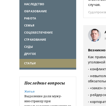
НАСЛЕДСТВО
случая.
ОБРАЗОВАНИЕ
Судопроиз
РАБОТА
СЕМЬЯ
СОЦОБЕСПЕЧЕНИЕ
СТРАХОВАНИЕ
СУДЫ
Возникно
ДРУГОЕ
Как прави
уголовной
СТАТЬИ
- конфликт
- невыпол
обязатель
Последние вопросы
- «заказ» 
Жилье
- рейдерс
Выделение доли мужу-
иностранцу при
- корпора