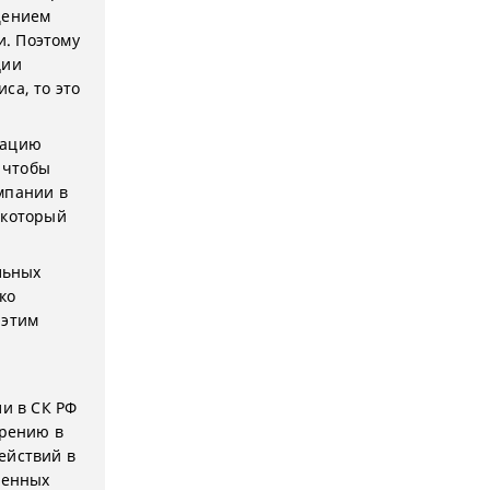
щением
и. Поэтому
ции
са, то это
мацию
, чтобы
мпании в
 который
льных
ко
 этим
.
и в СК РФ
зрению в
ействий в
венных