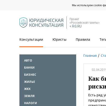
Мы используем cookie-ф
Проект
«Российской газеты»
< RG.RU
Консультации
Юристы
Правила
Тег
Главная
Ст
АВТО
БАНКИ
02.04.201
БИЗНЕС
Как 
ЖИЛЬЕ
риск
ЖКХ
Есть ряд 
ЗЕМЛЯ
предприни
НАЛОГИ
ответстве