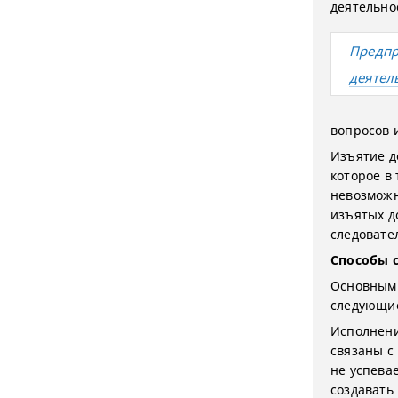
деятельно
Предпр
деятел
вопросов и
Изъятие д
которое в
невозможн
изъятых д
следовате
Способы 
Основными
следующи
Исполнени
связаны с
не успевае
создавать