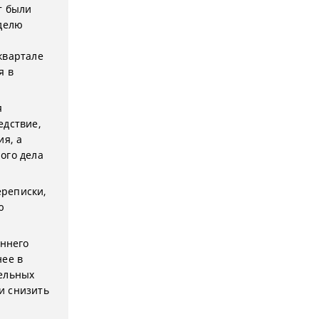
т были
еделю
квартале
я в
я
едствие,
ия, а
ого дела
ереписки,
ю
оннего
нее в
тельных
и снизить