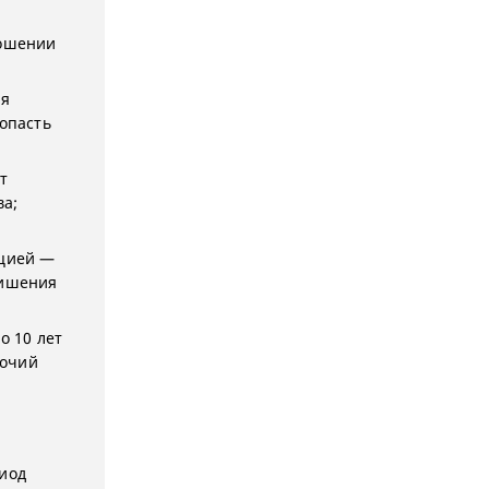
ношении
ия
попасть
т
ва;
ацией —
лишения
о 10 лет
мочий
риод