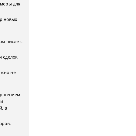
 меры для
р новых
ом числе с
 сделок,
ажно не
вершением
ри
, в
оров.