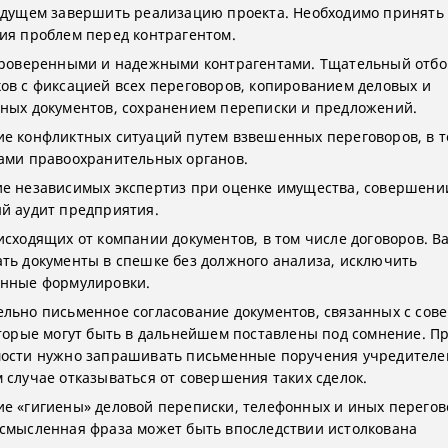
удущем завершить реализацию проекта. Необходимо принять
ия проблем перед контрагентом.
проверенными и надежными контрагентами. Тщательный отбо
ов с фиксацией всех переговоров, копированием деловых и
ных документов, сохранением переписки и предложений.
е конфликтных ситуаций путем взвешенных переговоров, в т
ами правоохранительных органов.
е независимых экспертиз при оценке имущества, совершении
й аудит предприятия.
исходящих от компании документов, в том числе договоров. В
ть документы в спешке без должного анализа, исключить
нные формулировки.
льно письменное согласование документов, связанных с со
оторые могут быть в дальнейшем поставлены под сомнение. П
ости нужно запрашивать письменные поручения учредителей
 случае отказываться от совершения таких сделок.
е «гигиены» деловой переписки, телефонных и иных перегов
смысленная фраза может быть впоследствии истолкована