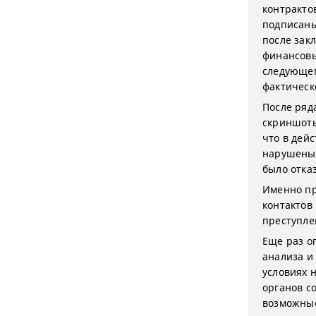
контракто
подписаны
после зак
финансовы
следующег
фактическ
После ряд
скриншоты
что в дей
нарушены 
было отка
Именно пр
контактов
преступл
Еще раз о
анализа и
условиях 
органов с
возможные