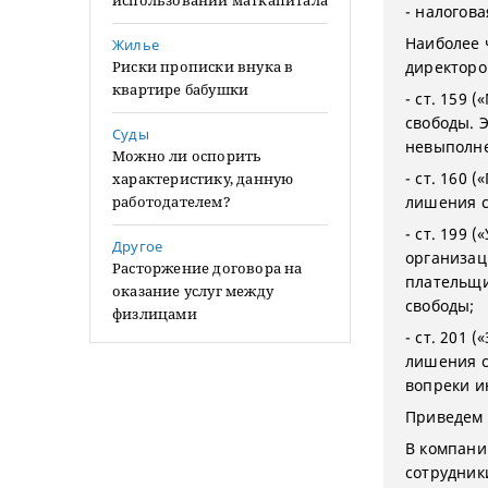
использовании маткапитала
- налогова
Наиболее 
Жилье
Риски прописки внука в
директоро
квартире бабушки
- ст. 159
свободы. 
Суды
невыполне
Можно ли оспорить
- ст. 160 
характеристику, данную
работодателем?
лишения с
- ст. 199 
Другое
организац
Расторжение договора на
плательщи
оказание услуг между
свободы;
физлицами
- ст. 201
лишения с
вопреки и
Приведем
В компани
сотрудник