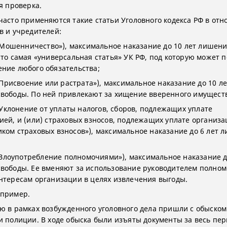
я проверка.
часто применяются такие статьи Уголовного кодекса РФ в от
в и учредителей:
 («Мошенничество»), максимальное наказание до 10 лет лишен
Это самая «универсальная статья» УК РФ, под которую может 
ние любого обязательства;
(«Присвоение или растрата»), максимальное наказание до 10 ле
вободы. По ней привлекают за хищение вверенного имущест
(«Уклонение от уплаты налогов, сборов, подлежащих уплате
ией, и (или) страховых взносов, подлежащих уплате организ
ком страховых взносов»), максимальное наказание до 6 лет 
 («Злоупотребление полномочиями»), максимальное наказание д
вободы. Ее вменяют за использование руководителем полно
нтересам организации в целях извлечения выгоды.
 пример.
ю в рамках возбужденного уголовного дела пришли с обыском
и полиции. В ходе обыска были изъяты документы за весь пе