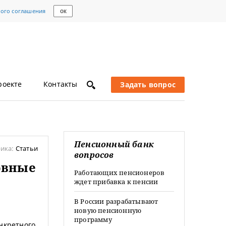
кого соглашения
ОК
роекте
Контакты
Задать вопрос
Пенсионный банк
ика:
Статьи
вопросов
овные
Работающих пенсионеров
ждет прибавка к пенсии
В России разрабатывают
новую пенсионную
программу
нкретного