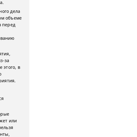
а.
ного дела
ом объеме
в перед
ованию
ятия,
з-за
 этого, в
ю
риятия.
ся
орые
жет или
нельзя
нты,