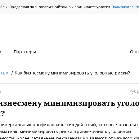
айлы. Продолжая пользоваться сайтом, вы принимаете условия
Пользовательс
и
Партнеры
О п
атьи
Как бизнесмену минимизировать уголовные риски?
9
Рубр
бизнесмену минимизировать угол
и?
универсальных профилактических действий, которые позволят
мателю минимизировать риски привлечения к уголовной
нности. Более детальные рекомендации зависят от каждого ко