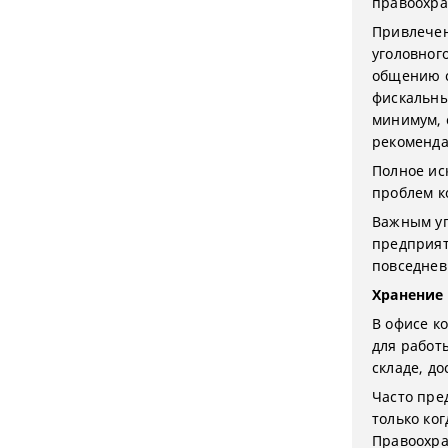
правоохра
Привлечен
уголовног
общению 
фискальны
минимум, 
рекоменда
Полное ис
проблем к
Важным уп
предприят
повседнев
Хранение
В офисе к
для работ
складе, д
Часто пре
только ко
Правоохра