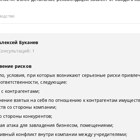
водство
Алексей Буканев
Консультаций: 1
вение рисков
ло, условия, при которых возникают серьезные риски привле
 ответственности, следующие:
 с контрагентами;
нение взятых на себя по отношению к контрагентам имущест
ств со стороны компании;
со стороны конкурентов;
кая атака для завладения бизнесом, помещениями;
тивный конфликт внутри компании между учредителями;