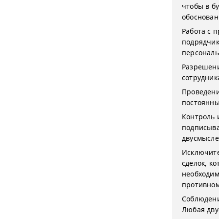
чтобы в б
обоснован
Работа с 
подрядчик
персональ
Разрешени
сотрудник
Проведени
постоянны
Контроль 
подписыва
двусмысле
Исключите
сделок, к
необходим
противном
Соблюдени
Любая дву