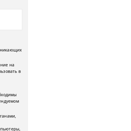
зникающих
ние на
ьзовать в
обходимы
рендуемом
ганами,
мпьютеры,