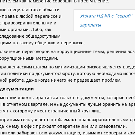
нителем как намерение совершить преступление.
ие специалистов в области
Уплата НДФЛ с "серой"
о права к любой переписке и
с правоохранительными и
зарплаты
ми органами. Либо, как
следование общедоступным
циям по такому общению и переписке.
ключение переговоров на коррупционные темы, решения во
оррупционными методами.
равленческим шагом по минимизации рисков является введе
ии политики по документообороту, которую необходимо испол
ной работе, даже когда ничего не предвещает проблем.
 документации
омпании должны храниться только те документы, которые не
ы в отчетном квартале. Иные документы лучше хранить на а
оступ к которому имеет ограниченный круг лиц.
дприниматель узнает о проблемах с правоохранительными ор
гда к нему в офис приходят оперативники или следователи.
нители забирают всю документацию, изымают серверы и ко