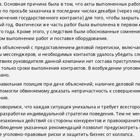
в. Основная причина была в том, что акты выполненных рабо
 по просьбе заказчика в последних числах декабря (через н
лючения государственного контракта) для того, чтобы закрыть
й год. Фактически же часть работ была выполнена в первом 
о года. Кроме этого, у следствия были обоснованные сомнени
ом выполнении работ и поставке оборудования.
а объяснений с предоставлением деловой переписки, включа
 мессенджеров, и необходимых контактов удалось убедить сл
ствиях руководителя данной компании нет состава преступлен
только сроки выполнения контрактов. В возбуждении уголовн
зано.
авильная позиция при даче объяснений, наличие деловой п
 помогли обвиняемому доказать непричастность к совершени
ения.
говоримся, что каждая ситуация уникальна и требует всестор
 разработки индивидуальной стратегии поведения. Тем не ме
незаконных действий со стороны конкурентов и правоохрани
облюдение указанных рекомендаций позволит предусмотреть 
 уголовно-правовые риски и защитить бизнес от коллапса.