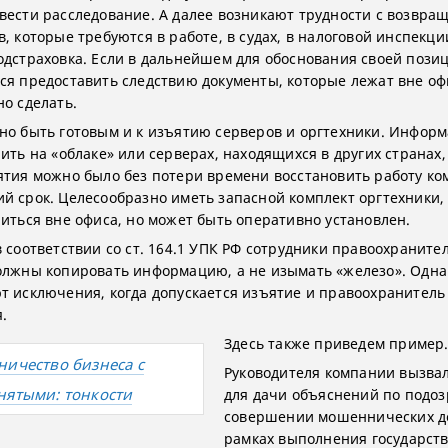
вести расследование. А далее возникают трудности с возвра
, которые требуются в работе, в судах, в налоговой инспекци
одстраховка. Если в дальнейшем для обоснования своей пози
ся предоставить следствию документы, которые лежат вне офи
но сделать.
но быть готовым и к изъятию серверов и оргтехники. Инфор
нить на «облаке» или серверах, находящихся в других странах
ятия можно было без потери времени восстановить работу ко
й срок. Целесообразно иметь запасной комплект оргтехники,
ниться вне офиса, но может быть оперативно установлен.
в соответствии со ст. 164.1 УПК РФ сотрудники правоохраните
олжны копировать информацию, а не изымать «железо». Одна
т исключения, когда допускается изъятие и правоохранитель
.
Здесь также приведем пример
ничество бизнеса с
Руководителя компании вызвал
нятыми: тонкости
для дачи объяснений по подо
совершении мошеннических д
рамках выполнения государст