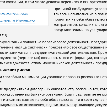
сти компании, в том числе деловая переписка и вся оргтехник
Причиной возбуждения уголов
инимательская
явилось невыполнение в полн
принятых на себя обязательст
ьность в Интернете
контрагентом, конфликты с его
представителями по урегулир
 т.д.
окументации полностью парализовало деятельность предпри
 течение месяца фактически прекратило свое существование и
ости заниматься предпринимательской деятельностью. Кроме
окументах (черновиках) оказалось много информации, котору
ль счел доказательством мошеннической деятельности предп
снижения рисков
 способами минимизации уголовно-правовых рисков являют
е.
е предприятием договорных обязательств, особенно тех, кот
 государственным финансированием. Если предприятие не мо
т исполнить взятые на себя обязательства, ни в коем случае 
 видимость их исполнения, подписывать закрывающие докуме