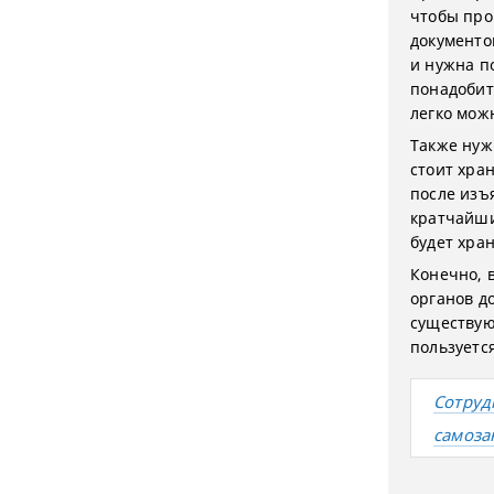
чтобы про
документов
и нужна п
понадобит
легко мож
Также нуж
стоит хра
после изъ
кратчайши
будет хра
Конечно, 
органов д
существую
пользуется
Сотруд
самоза