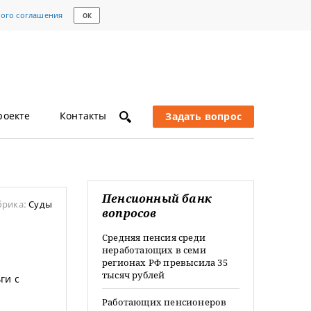
кого соглашения
ОК
роекте
Контакты
Задать вопрос
Пенсионный банк
брика:
Суды
вопросов
Средняя пенсия среди
неработающих в семи
регионах РФ превысила 35
тысяч рублей
ги с
Работающих пенсионеров