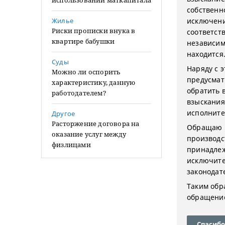
использовании маткапитала
собственн
Жилье
исключени
Риски прописки внука в
соответст
квартире бабушки
независим
находится
Суды
Наряду с 
Можно ли оспорить
предусмат
характеристику, данную
обратить 
работодателем?
взыскания
исполните
Другое
Расторжение договора на
Обращаю в
оказание услуг между
производс
физлицами
принадлеж
исключите
законодат
Таким обр
обращение
Спасибо