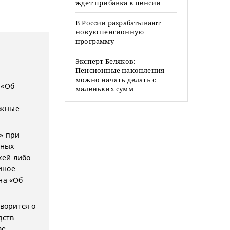
ждет прибавка к пенсии
В России разрабатывают
новую пенсионную
программу
Эксперт Беляков:
Пенсионные накопления
можно начать делать с
 «Об
маленьких сумм
ежные
» при
иных
жей либо
иное
на «Об
оворится о
дств
ве