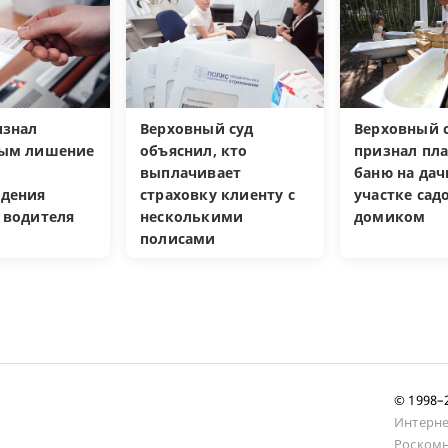
изнал
Верховный суд
Верховный с
ным лишение
объяснил, кто
признал пл
выплачивает
баню на да
дения
страховку клиенту с
участке са
 водителя
несколькими
домиком
полисами
© 1998
Интерне
Роскомн