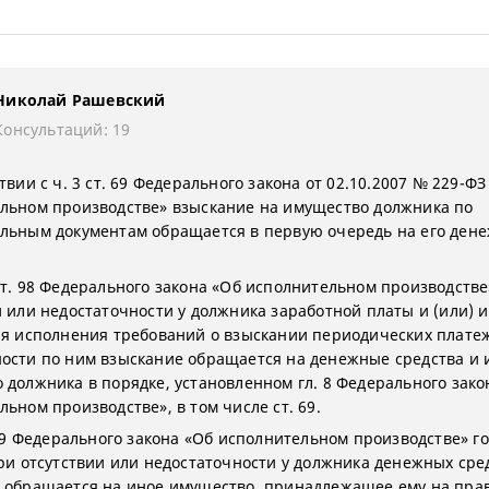
Николай Рашевский
Консультаций: 19
твии с ч. 3 ст. 69 Федерального закона от 02.10.2007 № 229-ФЗ
льном производстве» взыскание на имущество должника по
льным документам обращается в первую очередь на его ден
ст. 98 Федерального закона «Об исполнительном производстве
и или недостаточности у должника заработной платы и (или) 
ля исполнения требований о взыскании периодических плате
ости по ним взыскание обращается на денежные средства и 
 должника в порядке, установленном гл. 8 Федерального зако
ьном производстве», в том числе ст. 69.
. 69 Федерального закона «Об исполнительном производстве» г
при отсутствии или недостаточности у должника денежных сре
 обращается на иное имущество, принадлежащее ему на пра