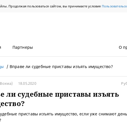
айлы. Продолжая пользоваться сайтом, вы принимаете условия
Пользовательс
и
Партнеры
О п
ды
Вправе ли судебные приставы изъять имущество?
Вохма)
18.05.2020
Ру
е ли судебные приставы изъять
ество?
судебные приставы изъять имущество, если уже снимают день
?