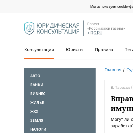
Мы используем cookie-ф
Проект
«Российской газеты»
< RG.RU
Консультации
Юристы
Правила
Тег
Главная
Су
АВТО
БАНКИ
В. Тарасов
(
БИЗНЕС
Вправ
ЖИЛЬЕ
имущ
ЖКХ
Могут ли 
ЗЕМЛЯ
заработка
НАЛОГИ