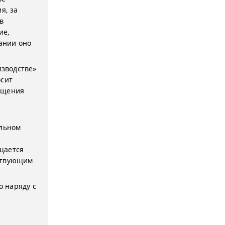
я, за
в
ие,
вании оно
изводстве»
осит
ащения
ельном
щается
йствующим
 наряду с