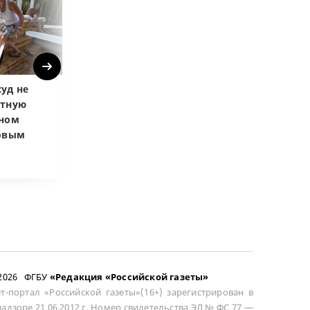
Next
уд не
Верховный суд
Верховный суд
атную
запретил
Купленная пос
чном
приватизировать
развода маши
довым
здание кинотеатра
общей не счит
–2026 ФГБУ
«Редакция «Российской газеты»
т-портал «Российской газеты»(16+) зарегистрирован в
адзоре 21.06.2012 г. Номер свидетельства ЭЛ № ФС 77 —