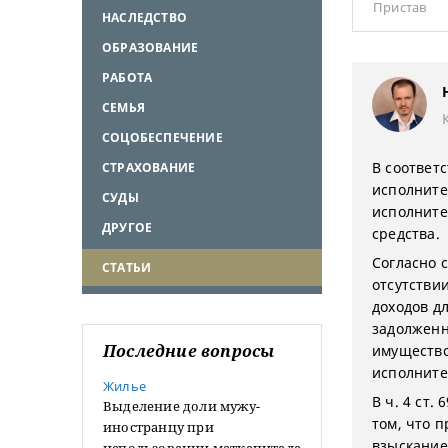
Пристав
НАСЛЕДСТВО
ОБРАЗОВАНИЕ
РАБОТА
СЕМЬЯ
СОЦОБЕСПЕЧЕНИЕ
В соответс
СТРАХОВАНИЕ
исполните
СУДЫ
исполните
ДРУГОЕ
средства.
Согласно 
СТАТЬИ
отсутстви
доходов д
задолженн
Последние вопросы
имущество
исполнител
Жилье
В ч. 4 ст
Выделение доли мужу-
том, что 
иностранцу при
взыскание