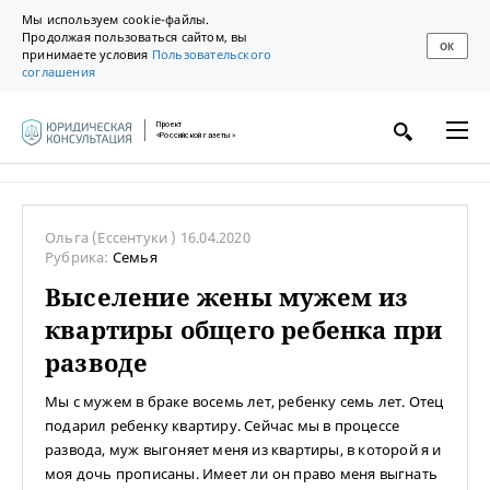
Мы используем cookie-файлы.
Продолжая пользоваться сайтом, вы
ОК
принимаете условия
Пользовательского
соглашения
Проект
«Российской газеты»
Ольга
(Ессентуки )
16.04.2020
Рубрика:
Семья
Выселение жены мужем из
квартиры общего ребенка при
разводе
Мы с мужем в браке восемь лет, ребенку семь лет. Отец
подарил ребенку квартиру. Сейчас мы в процессе
развода, муж выгоняет меня из квартиры, в которой я и
моя дочь прописаны. Имеет ли он право меня выгнать