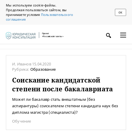
Мы используем cookie-файлы.
Продолжая пользоваться сайтом, вы
ОК
принимаете условия
Пользовательского
соглашения
Проект
«Российской газеты»
И. Иванов
15.04.2020
Рубрика:
Образование
Соискание кандидатской
степени после бакалавриата
Может ли бакалавр стать внештатным (без
аспирантуры) соискателем степени кандидата наук без
диплома магистра (специалиста)?
Обучение