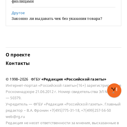
физлицами
Другое
Законно ли выдавать чек без указания товара?
О проекте
Контакты
© 1998–2026 ФГБУ
«Редакция «Российской газеты»
Интернет-портал «Российской газеты»(16+) зарегистрирован в
Роскомнадзоре 21.06.2012 г. Номер свидетельства ЭЛ № ФС 77
— 50379.
Учредитель — ФГБУ «Редакция «Российской газеты». Главный
редактор – В.А. Фронин +7(495)775-31-18, +7(499)257-56-50
web@rg.ru
Редакция не несет ответственности за мнения, высказанные в