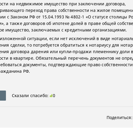
ости на недвижимое имущество при заключении договора,
ривающего переход права собственности на жилое помещени
ии с Законом РФ от 15.04.1993 № 4802-1 «О статусе столицы Р
», а также договоров об ипотеке долей в праве общей собств
е имущество, заключаемых с кредитными организациями.
 изложенной ситуации, если нет исключений в виде нотариал
ения сделки, то потребуется обратиться к нотариусу для нота
ения договора дарения или купли-продажи племеннику доли 
ости в квартире. Обязательный перечень документов не опре
ребоваться документы, подтверждающие право собственности
ражданина РФ.
Сказали спасибо:
0
Поделиться: