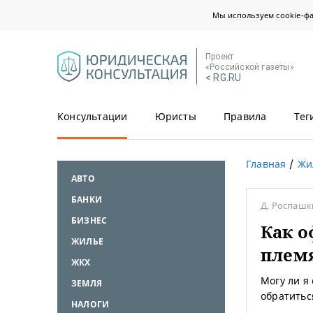
Мы используем cookie-ф
Проект
«Российской газеты»
< RG.RU
Консультации
Юристы
Правила
Тег
Главная
Жи
АВТО
БАНКИ
Д. Роспаш
БИЗНЕС
Как о
ЖИЛЬЕ
плем
ЖКХ
Могу ли я
ЗЕМЛЯ
обратитьс
НАЛОГИ