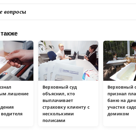
е вопросы
 также
изнал
Верховный суд
Верховный с
ным лишение
объяснил, кто
признал пл
выплачивает
баню на да
дения
страховку клиенту с
участке са
 водителя
несколькими
домиком
полисами