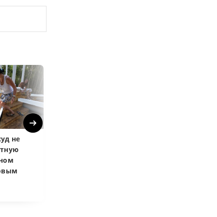
Next
уд не
Верховный суд
Верховный суд
атную
запретил
Купленная пос
чном
приватизировать
развода маши
довым
здание кинотеатра
общей не счит