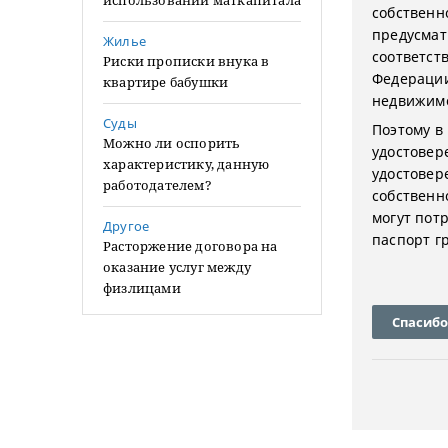
использовании маткапитала
собственн
предусмат
Жилье
соответств
Риски прописки внука в
Федерации
квартире бабушки
недвижимо
Суды
Поэтому в
Можно ли оспорить
удостовер
характеристику, данную
удостовер
работодателем?
собственн
могут пот
Другое
паспорт г
Расторжение договора на
оказание услуг между
физлицами
Спасибо