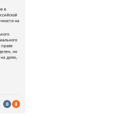
е в
оссийской
енности на
ьного
риального
в праве
делен, но
 на долю,