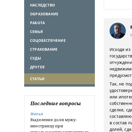
НАСЛЕДСТВО
ОБРАЗОВАНИЕ
РАБОТА
СЕМЬЯ
СОЦОБЕСПЕЧЕНИЕ
Исходя из 
СТРАХОВАНИЕ
государст
СУДЫ
отчуждени
ДРУГОЕ
недвижимо
предусмот
СТАТЬИ
Так, не п
удостовер
или ипоте
Последние вопросы
собственн
сделке, сд
Жилье
составляю
Выделение доли мужу-
в состав 
иностранцу при
долей, сд