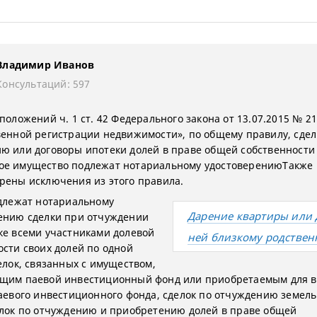
Владимир Иванов
Консультаций: 597
положений ч. 1 ст. 42 Федерального закона от 13.07.2015 № 2
венной регистрации недвижимости», по общему правилу, сдел
ю или договоры ипотеки долей в праве общей собственности
е имущество подлежат нотариальному удостоверениюТакже 
рены исключения из этого правила.
одлежат нотариальному
Дарение квартиры или 
ению сделки при отчуждении
ке всеми участниками долевой
ней близкому родствен
ости своих долей по одной
елок, связанных с имуществом,
щим паевой инвестиционный фонд или приобретаемым для 
паевого инвестиционного фонда, сделок по отчуждению земел
елок по отчуждению и приобретению долей в праве общей