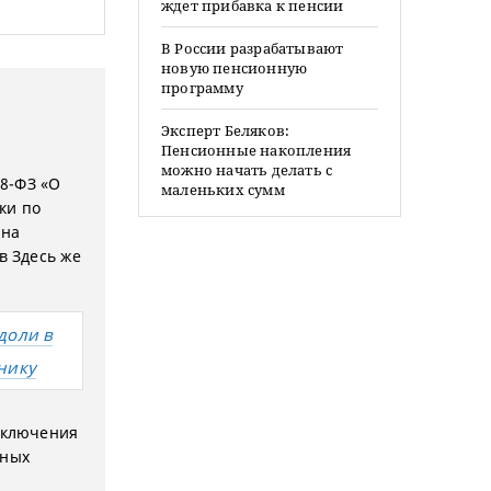
ждет прибавка к пенсии
В России разрабатывают
новую пенсионную
программу
Эксперт Беляков:
Пенсионные накопления
можно начать делать с
18-ФЗ «О
маленьких сумм
ки по
 на
в Здесь же
доли в
нику
включения
ьных