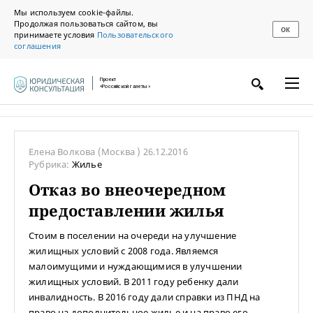
Мы используем cookie-файлы.
Продолжая пользоваться сайтом, вы
ОК
принимаете условия
Пользовательского
соглашения
Проект
«Российской газеты»
Елена Волкова
(Москва )
26.12.2016
Рубрика:
Жилье
Отказ во внеочередном
предоставлении жилья
Стоим в поселении на очереди на улучшение
жилищных условий с 2008 года. Являемся
малоимущими и нуждающимися в улучшении
жилищных условий. В 2011 году ребенку дали
инвалидность. В 2016 году дали справки из ПНД на
право на дополнительное жилье и на право его