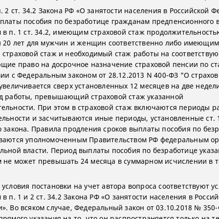
. 2 ст. 34.2 Закона РФ «О занятости населения в Российской 
платы пособия по безработице гражданам предпенсионного в
 в п. 1 ст. 34.2, имеющим страховой стаж продолжительность
и 20 лет для мужчин и женщин соответственно либо имеющи
 страховой стаж и необходимый стаж работы на соответству
ющие право на досрочное назначение страховой пенсии по ст
вии с Федеральным законом от 28.12.2013 N 400-ФЗ "О страхо
 увеличивается сверх установленных 12 месяцев на две недел
д работы, превышающий страховой стаж указанной
ельности. При этом в страховой стаж включаются периоды р
ельности и засчитываются иные периоды, установленные ст. 1
о закона. Правила продления сроков выплаты пособия по без
ваются уполномоченным Правительством РФ федеральным о
льной власти. Период выплаты пособия по безработице указ
 не может превышать 24 месяца в суммарном исчислении в т
 условия постановки на учет автора вопроса соответствуют у
в п. 1 и 2 ст. 34.2 Закона РФ «О занятости населения в Росси
». Во всяком случае, Федеральный закон от 03.10.2018 № 350
прямого указания на то, что он распространяется только на т