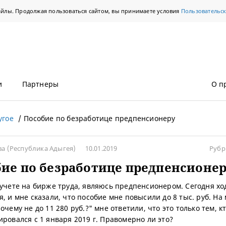
айлы. Продолжая пользоваться сайтом, вы принимаете условия
Пользовательс
и
Партнеры
О п
угое
Пособие по безработице предпенсионеру
ва
(Республика Адыгея)
10.01.2019
Рубр
ие по безработице предпенсионе
 учете на бирже труда, являюсь предпенсионером. Сегодня хо
я, и мне сказали, что пособие мне повысили до 8 тыс. руб. На
очему не до 11 280 руб.?" мне ответили, что это только тем, к
ировался с 1 января 2019 г. Правомерно ли это?