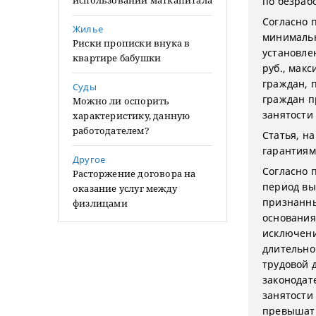
использовании маткапитала
по безраб
Согласно 
Жилье
минимальн
Риски прописки внука в
установле
квартире бабушки
руб., макс
граждан, 
Суды
граждан пр
Можно ли оспорить
занятости
характеристику, данную
работодателем?
Статья, н
гарантиям
Другое
Согласно п
Расторжение договора на
период вы
оказание услуг между
признанны
физлицами
основания
исключени
длительно
трудовой 
законодат
занятости
превышать