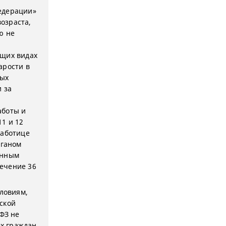
Федерации»
озраста,
ю не
м
ющих видах
арости в
вых
и за
аботы и
1 и 12
работице
рганом
анным
ечение 36
словиям,
йской
-ФЗ не
ех граждан