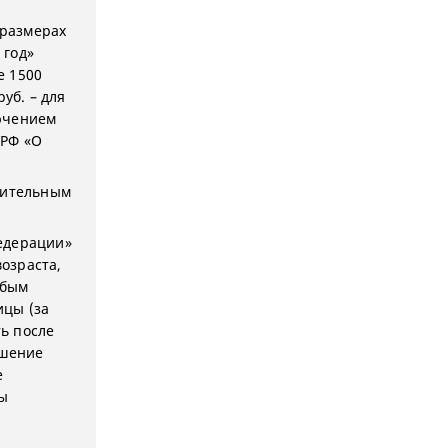
 размерах
 год»
е 1500
уб. – для
ючением
 РФ «О
нительным
Федерации»
озраста,
юбым
ицы (за
ь после
ушение
е
бы