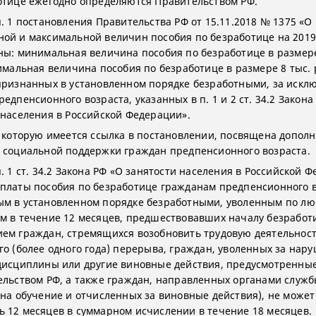
отице ежегодно определяются Правительством РФ.
п. 1 постановления Правительства РФ от 15.11.2018 № 1375 «О
ой и максимальной величин пособия по безработице на 2019
ны: минимальная величина пособия по безработице в размер
имальная величина пособия по безработице в размере 8 тыс. р
признанных в установленном порядке безработными, за искл
едпенсионного возраста, указанных в п. 1 и 2 ст. 34.2 Закона
 населения в Российской Федерации».
а которую имеется ссылка в постановлении, посвящена допол
 социальной поддержки граждан предпенсионного возраста.
. 1 ст. 34.2 Закона РФ «О занятости населения в Российской 
платы пособия по безработице гражданам предпенсионного в
м в установленном порядке безработными, уволенным по л
м в течение 12 месяцев, предшествовавших началу безработ
ем граждан, стремящихся возобновить трудовую деятельност
го (более одного года) перерыва, граждан, уволенных за нар
дисциплины или другие виновные действия, предусмотренны
ельством РФ, а также граждан, направленных органами служ
 на обучение и отчисленных за виновные действия), не может
 12 месяцев в суммарном исчислении в течение 18 месяцев.