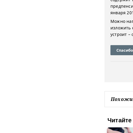
предпенси
января 201
Можно нап
изложить 
устроит – 
Спасибо
Похожи
Читайте