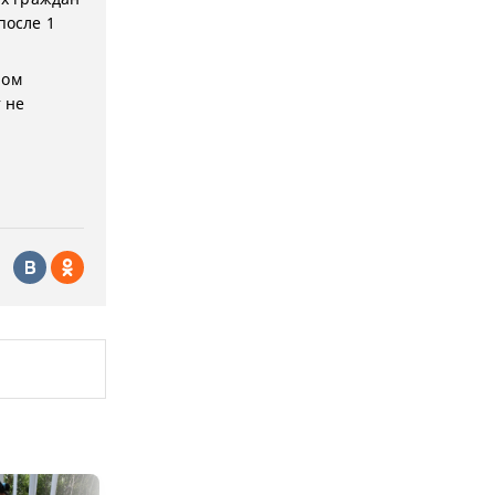
после 1
ром
 не