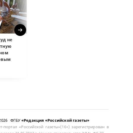
Next
уд не
Верховный суд
Верховный суд
атную
запретил
Купленная пос
чном
приватизировать
развода маши
довым
здание кинотеатра
общей не счит
–2026 ФГБУ
«Редакция «Российской газеты»
т-портал «Российской газеты»(16+) зарегистрирован в