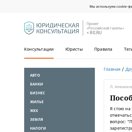
Мы используем cookie-ф
Проект
«Российской газеты»
< RG.RU
Консультации
Юристы
Правила
Тег
Главная
Др
АВТО
БАНКИ
Л. Аленико
БИЗНЕС
Пособ
ЖИЛЬЕ
Я стою на
ЖКХ
отмечатьс
ЗЕМЛЯ
вопрос: "П
зарегистр
НАЛОГИ