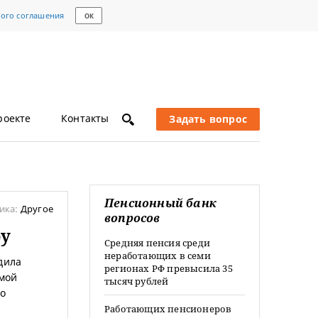
кого соглашения
ОК
роекте
Контакты
Задать вопрос
Пенсионный банк
ика:
Другое
вопросов
ру
Средняя пенсия среди
неработающих в семи
дила
регионах РФ превысила 35
 мой
тысяч рублей
то
Работающих пенсионеров