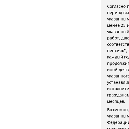
Согласно п
период вы
указанным
менее 25 
указанный
работ, да
соответст
пенсиях",
каждый го
продолжит
иной деят
указанног
устанавли
исполните
гражданам
месяцев.
Возможно,
указанным 
Федерации
содержит 