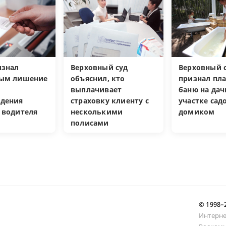
изнал
Верховный суд
Верховный с
ным лишение
объяснил, кто
признал пл
выплачивает
баню на да
дения
страховку клиенту с
участке са
 водителя
несколькими
домиком
полисами
© 1998
Интерне