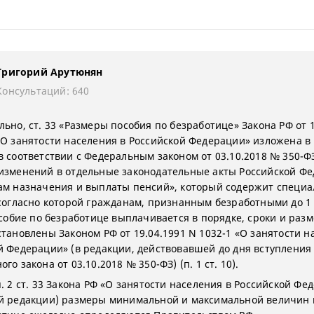
Григорий Арутюнян
Консультаций: 640
ьно, ст. 33 «Размеры пособия по безработице» Закона РФ от 1
«О занятости населения в Российской Федерации» изложена в
в соответствии с Федеральным законом от 03.10.2018 № 350-Ф
изменений в отдельные законодательные акты Российской Ф
ам назначения и выплаты пенсий», который содержит специ
 согласно которой гражданам, признанным безработными до 1
особие по безработице выплачивается в порядке, сроки и разм
становлены Законом РФ от 19.04.1991 N 1032-1 «О занятости н
й Федерации» (в редакции, действовавшей до дня вступления 
го закона от 03.10.2018 № 350-ФЗ) (п. 1 ст. 10).
. 2 ст. 33 Закона РФ «О занятости населения в Российской Фе
й редакции) размеры минимальной и максимальной величин 