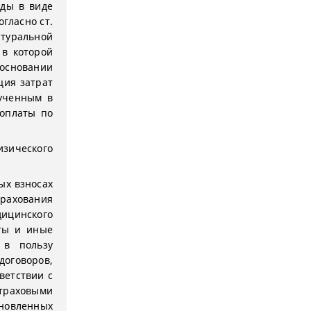
оды в виде
огласно ст.
атуральной
 в которой
основании
ция затрат
лученным в
 оплаты по
изического
ых взносах
рахования
ицинского
ты и иные
 в пользу
договоров,
ветствии с
страховыми
новленных