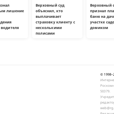
изнал
Верховный суд
Верховный с
ным лишение
объяснил, кто
признал пл
выплачивает
баню на да
дения
страховку клиенту с
участке са
 водителя
несколькими
домиком
полисами
© 1998
Интерне
Роскомн
50379.
Учредит
редакто
web@rg.
Редакци