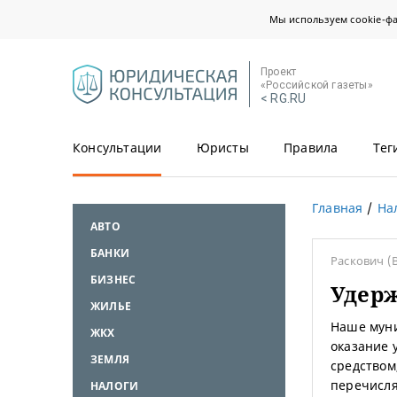
Мы используем cookie-ф
Проект
«Российской газеты»
< RG.RU
Консультации
Юристы
Правила
Тег
Главная
На
АВТО
БАНКИ
Раскович
(
БИЗНЕС
Удер
ЖИЛЬЕ
Наше муни
ЖКХ
оказание 
ЗЕМЛЯ
средством
перечисля
НАЛОГИ