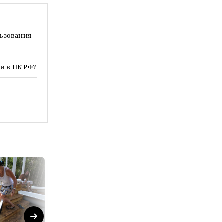
льзования
и в НК РФ?
Next