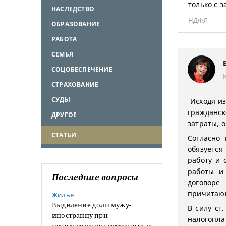
только с 
НАСЛЕДСТВО
НДФЛ
ОБРАЗОВАНИЕ
РАБОТА
СЕМЬЯ
СОЦОБЕСПЕЧЕНИЕ
СТРАХОВАНИЕ
СУДЫ
Исходя из
гражданск
ДРУГОЕ
затраты, 
СТАТЬИ
Согласно 
обязуетс
работу и 
работы и 
Последние вопросы
договор
причитающ
Жилье
Выделение доли мужу-
В силу ст
иностранцу при
налогопла