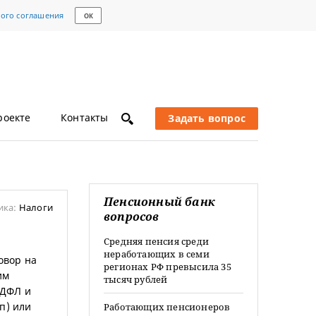
кого соглашения
ОК
роекте
Контакты
Задать вопрос
Пенсионный банк
ика:
Налоги
вопросов
Средняя пенсия среди
неработающих в семи
овор на
регионах РФ превысила 35
им
тысяч рублей
НДФЛ и
п) или
Работающих пенсионеров