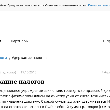
айлы. Продолжая пользоваться сайтом, вы принимаете условия
Пользовательс
и
Партнеры
О п
логи
Удержание налогов
Владимир)
17.10.2016
Рубр
жание налогов
ципальное учреждение заключило гражданско-правовой дог
услуг с физическим лицом на очистку улиц от снега техническ
, принадлежащим ему. С какой суммы должен удерживаться 
ться страховые взносы в ПФР: с общей суммы расходов (гсм+з