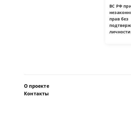
ВС РФ пр
незакон
прав без
подтверж
личности
О проекте
Контакты