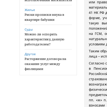
использовании маткапитала
или право
материальн
Жилье
41 НК РФ 
Риски прописки внука в
форме, уч
квартире бабушки
такую вы
положений
Суды
на ГСМ, о
Можно ли оспорить
натуральн
характеристику, данную
условиям 
работодателем?
Таким обр
Другое
лица – ис
Расторжение договора на
Согласно 
оказание услуг между
в Пенсио
физлицами
Российск
страхова
вознагра
физически
предметом
пп. «ж» п
взносами