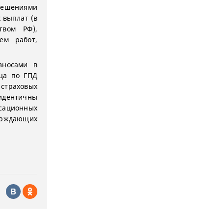
решениями
 выплат (в
твом РФ),
ем работ,
зносами в
ца по ГПД
 страховых
дентичны
нсационных
верждающих