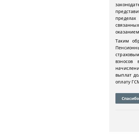
законода
представи
пределах
связанны
оказанием
Таким об
Пенсионн
страховым
взносов
начислени
выплат до
оплату ГС
Спасибо