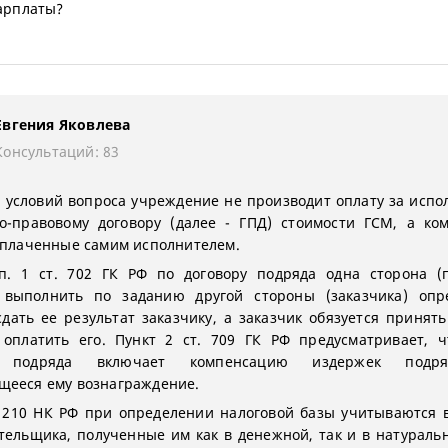
зарплаты?
Евгения Яковлева
Консультаций: 83
 условий вопроса учреждение не производит оплату за испо
о-правовому договору (далее - ГПД) стоимости ГСМ, а ко
оплаченные самим исполнителем.
п. 1 ст. 702 ГК РФ по договору подряда одна сторона (
я выполнить по заданию другой стороны (заказчика) опр
сдать ее результат заказчику, а заказчик обязуется принять
оплатить его. Пункт 2 ст. 709 ГК РФ предусматривает, 
е подряда включает компенсацию издержек подр
ееся ему вознаграждение.
. 210 НК РФ при определении налоговой базы учитываются 
тельщика, полученные им как в денежной, так и в натураль