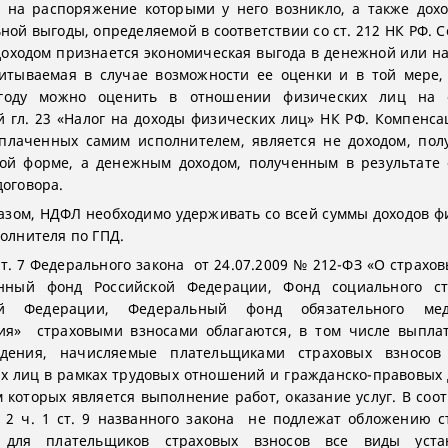
 на распоряжение которыми у него возникло, а также дох
ой выгоды, определяемой в соответствии со ст. 212 НК РФ. С
доходом признается экономическая выгода в денежной или н
итываемая в случае возможности ее оценки и в той мере,
году можно оценить в отношении физических лиц на 
 гл. 23 «Налог на доходы физических лиц» НК РФ. Компенса
плаченных самим исполнителем, является не доходом, по
ой форме, а денежным доходом, полученным в результате
договора.
азом, НДФЛ необходимо удерживать со всей суммы доходов ф
полнителя по ГПД.
ст. 7 Федерального закона от 24.07.2009 № 212-ФЗ «О страхов
нный фонд Российской Федерации, Фонд социального ст
ой Федерации, Федеральный фонд обязательного мед
ния» страховыми взносами облагаются, в том числе выпла
ждения, начисляемые плательщиками страховых взносов
х лиц в рамках трудовых отношений и гражданско-правовых 
 которых является выполнение работ, оказание услуг. В соот
. 2 ч. 1 ст. 9 названного закона не подлежат обложению 
 для плательщиков страховых взносов все виды уста