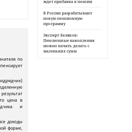
ждет прибавка к пенсии
В России разрабатывают
новую пенсионную
программу
Эксперт Беляков:
Пенсионные накопления
можно начать делать с
маленьких сумм
лнителя по
мпенсирует
подрядчик)
еделенную
 результат
что цена в
ядчика и
все доходы
ной форме,