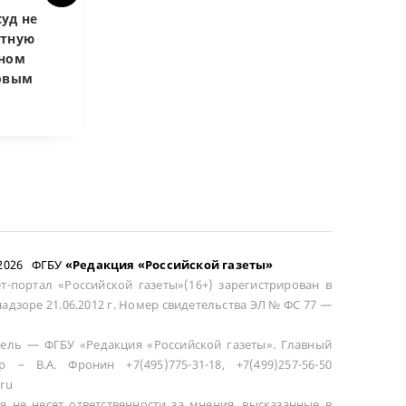
уд не
Верховный суд
Верховный суд
атную
запретил
Купленная пос
чном
приватизировать
развода маши
довым
здание кинотеатра
общей не счит
–2026 ФГБУ
«Редакция «Российской газеты»
т-портал «Российской газеты»(16+) зарегистрирован в
адзоре 21.06.2012 г. Номер свидетельства ЭЛ № ФС 77 —
ель — ФГБУ «Редакция «Российской газеты». Главный
р – В.А. Фронин +7(495)775-31-18, +7(499)257-56-50
ru
я не несет ответственности за мнения, высказанные в