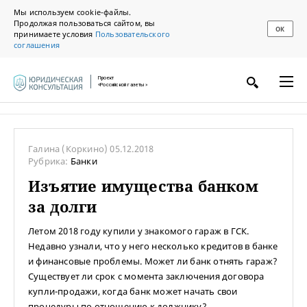
Мы используем cookie-файлы.
Продолжая пользоваться сайтом, вы
ОК
принимаете условия
Пользовательского
соглашения
Проект
«Российской газеты»
Галина
(Коркино)
05.12.2018
Рубрика:
Банки
Изъятие имущества банком
за долги
Летом 2018 году купили у знакомого гараж в ГСК.
Недавно узнали, что у него несколько кредитов в банке
и финансовые проблемы. Может ли банк отнять гараж?
Существует ли срок с момента заключения договора
купли-продажи, когда банк может начать свои
процедуры по отношению к должнику?