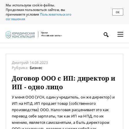
Мы используем cookie-файлы.
Продолжая пользоваться сайтом, вы
ОК
принимаете условия
Пользовательского
соглашения
Проект
«Российской газеты»
Дмитрий
14.08.2023
Рубрика:
Бизнес
Договор ООО с ИП: директор и
ИП - одно лицо
У меня ООО (УСН, один учредитель, он же директор) и
ИП на НПД. ИП продает товар (собственного
производства) ООО. Налоговая расценивает это как
перевод себе зарплаты, так как ИП на НПД, по их
мнению, является самозанятым, а быть директором
ООО и заключать договор с самим собой как