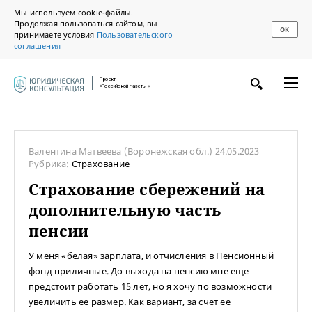
Мы используем cookie-файлы.
Продолжая пользоваться сайтом, вы
ОК
принимаете условия
Пользовательского
соглашения
Проект
«Российской газеты»
Валентина Матвеева
(Воронежская обл.)
24.05.2023
Рубрика:
Страхование
Страхование сбережений на
дополнительную часть
пенсии
У меня «белая» зарплата, и отчисления в Пенсионный
фонд приличные. До выхода на пенсию мне еще
предстоит работать 15 лет, но я хочу по возможности
увеличить ее размер. Как вариант, за счет ее