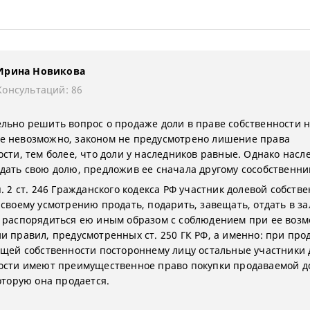
Ирина Новикова
Консультаций: 86
льно решить вопрос о продаже доли в праве собственности 
 невозможно, законом не предусмотрено лишение права
ости, тем более, что доли у наследников равные. Однако насл
дать свою долю, предложив ее сначала другому сособственни
. 2 ст. 246 Гражданского кодекса РФ участник долевой собств
 своему усмотрению продать, подарить, завещать, отдать в за
 распорядиться ею иным образом с соблюдением при ее воз
и правил, предусмотренных ст. 250 ГК РФ, а именно: при про
бщей собственности постороннему лицу остальные участники
ости имеют преимущественное право покупки продаваемой д
оторую она продается.