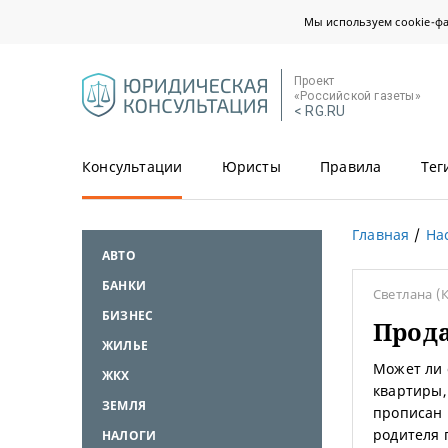
Мы используем cookie-ф
Проект
«Российской газеты»
< RG.RU
Консультации
Юристы
Правила
Тег
Главная
На
АВТО
БАНКИ
Светлана
(К
БИЗНЕС
Прод
ЖИЛЬЕ
Может ли 
ЖКХ
квартиры,
ЗЕМЛЯ
прописан 
родителя 
НАЛОГИ