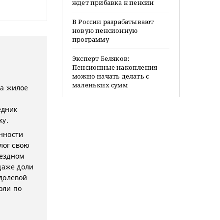
ждет прибавка к пенсии
В России разрабатывают
новую пенсионную
программу
Эксперт Беляков:
Пенсионные накопления
можно начать делать с
маленьких сумм
на жилое
едник
ку.
енности
лог свою
мездном
даже доли
 долевой
оли по