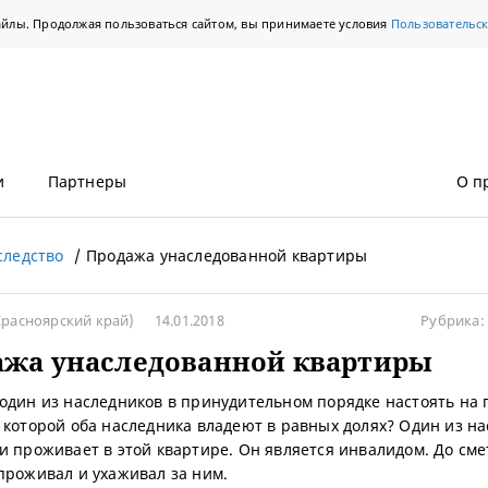
айлы. Продолжая пользоваться сайтом, вы принимаете условия
Пользовательс
и
Партнеры
О п
следство
Продажа унаследованной квартиры
расноярский край)
14.01.2018
Рубрика:
ажа унаследованной квартиры
один из наследников в принудительном порядке настоять на
 которой оба наследника владеют в равных долях? Один из н
и проживает в этой квартире. Он является инвалидом. До см
проживал и ухаживал за ним.