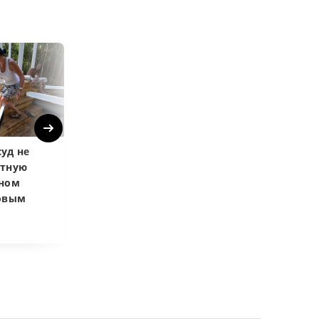
Next
уд не
Верховный суд
Верховный суд
атную
запретил
Купленная пос
чном
приватизировать
развода маши
довым
здание кинотеатра
общей не счит