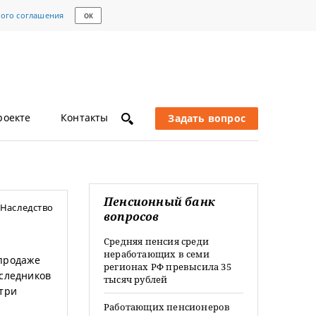
кого соглашения
ОК
роекте
Контакты
Задать вопрос
Пенсионный банк
Наследство
вопросов
Средняя пенсия среди
неработающих в семи
 продаже
регионах РФ превысила 35
аследников
тысяч рублей
етри
Работающих пенсионеров