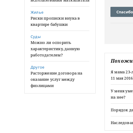
использовании маткапитала
Спасибо
Жилье
Риски прописки внука в
квартире бабушки
Суды
Можно ли оспорить
характеристику, данную
работодателем?
Похожи
Другое
Я мама 23
Расторжение договора на
11 мая 201
оказание услуг между
физлицами
У меня уме
на нее?
Порядок д
Наследова