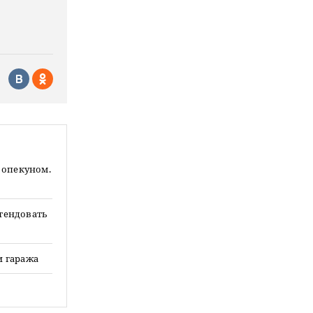
 опекуном.
етендовать
и гаража