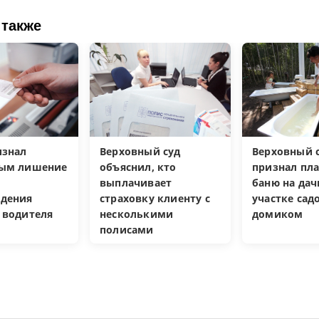
 также
изнал
Верховный суд
Верховный с
ным лишение
объяснил, кто
признал пл
выплачивает
баню на да
дения
страховку клиенту с
участке са
 водителя
несколькими
домиком
полисами