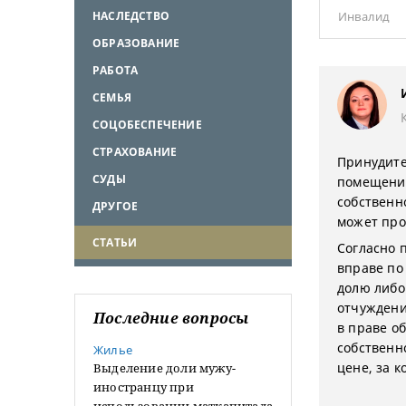
НАСЛЕДСТВО
Инвалид
ОБРАЗОВАНИЕ
РАБОТА
СЕМЬЯ
СОЦОБЕСПЕЧЕНИЕ
СТРАХОВАНИЕ
Принудите
СУДЫ
помещение
собственн
ДРУГОЕ
может про
СТАТЬИ
Согласно п
вправе по
долю либо
отчуждени
Последние вопросы
в праве о
собственн
Жилье
цене, за к
Выделение доли мужу-
иностранцу при