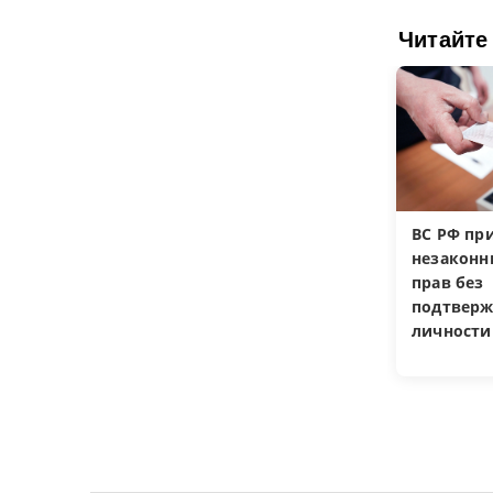
Читайте
ВС РФ пр
незакон
прав без
подтверж
личности