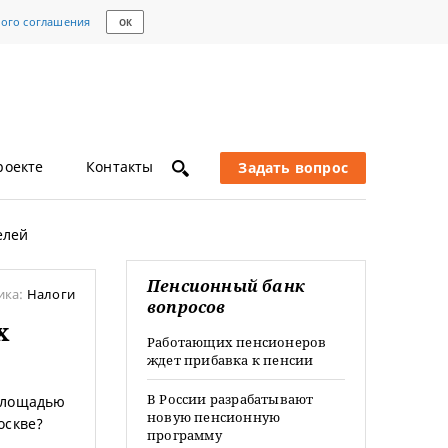
кого соглашения
ОК
роекте
Контакты
Задать вопрос
елей
Пенсионный банк
ика:
Налоги
вопросов
х
Работающих пенсионеров
ждет прибавка к пенсии
В России разрабатывают
 площадью
новую пенсионную
оскве?
программу