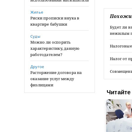
использовании маткапитала
Жилье
Похожи
Риски прописки внука в
квартире бабушки
Будет ли в
нежилым 
Суды
Можно ли оспорить
Налоговые
характеристику, данную
работодателем?
Налог от 
Другое
Совмещени
Расторжение договора на
оказание услуг между
физлицами
Читайте