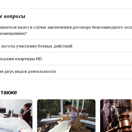
е вопросы
зиматься налог в случае заключения договора безвозмездного по
помещением?
 льготы участнику боевых действий
продажи квартиры ИП
е двух видов деятельности
 также