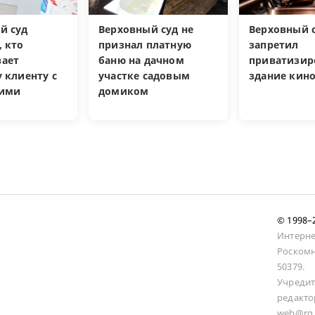
й суд
Верховный суд не
Верховный 
, кто
признал платную
запретил
ает
баню на дачном
приватизир
 клиенту с
участке садовым
здание кин
кими
домиком
и
© 1998
Интерне
Роскомн
50379.
Учредит
редакто
web@rg.