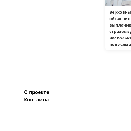
Верховны
объяснил
выплачив
страховку
несколь
полисам
О проекте
Контакты