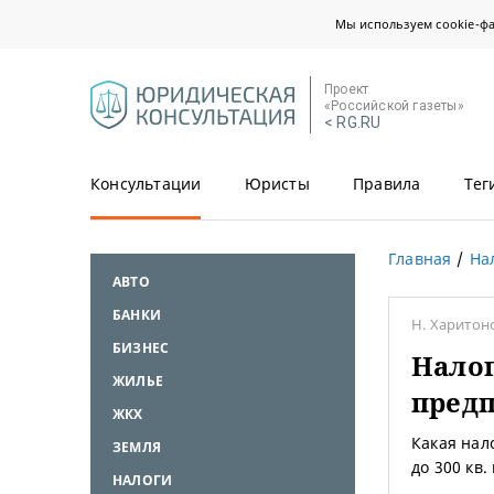
Мы используем cookie-ф
Проект
«Российской газеты»
< RG.RU
Консультации
Юристы
Правила
Тег
Главная
На
АВТО
БАНКИ
Н. Харитон
БИЗНЕС
Нало
ЖИЛЬЕ
пред
ЖКХ
Какая нал
ЗЕМЛЯ
до 300 кв
НАЛОГИ