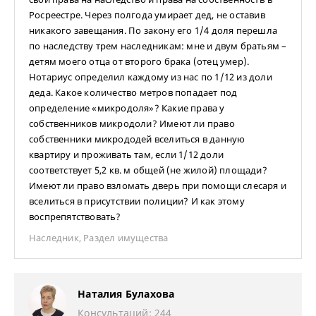
Росреестре. Через полгода умирает дед, не оставив
никакого завещания. По закону его 1/4 доля перешла
по наследству трем наследникам: мне и двум братьям –
детям моего отца от второго брака (отец умер).
Нотариус определил каждому из нас по 1/12 из доли
деда. Какое количество метров попадает под
определение «микродоля»? Какие права у
собственников микродоли? Имеют ли право
собственники микрододей вселиться в данную
квартиру и проживать там, если 1/12 доли
соответствует 5,2 кв. м общей (не жилой) площади?
Имеют ли право взломать дверь при помощи слесаря и
вселиться в присутствии полиции? И как этому
воспрепятствовать?
Наследник
,
Раздел имущества
Наталия Булахова
Консультаций: 244