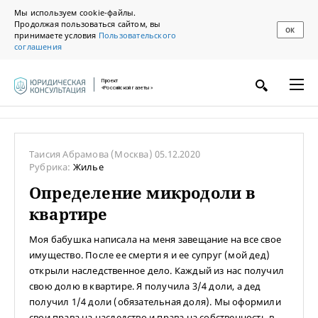
Мы используем cookie-файлы.
Продолжая пользоваться сайтом, вы
ОК
принимаете условия
Пользовательского
соглашения
Проект
«Российской газеты»
Таисия Абрамова
(Москва)
05.12.2020
Рубрика:
Жилье
Определение микродоли в
квартире
Моя бабушка написала на меня завещание на все свое
имущество. После ее смерти я и ее супруг (мой дед)
открыли наследственное дело. Каждый из нас получил
свою долю в квартире. Я получила 3/4 доли, а дед
получил 1/4 доли (обязательная доля). Мы оформили
свои права на наследство и права на собственность в