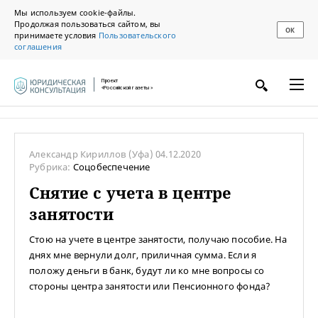
Мы используем cookie-файлы.
Продолжая пользоваться сайтом, вы
ОК
принимаете условия
Пользовательского
соглашения
Проект
«Российской газеты»
Александр Кириллов
(Уфа)
04.12.2020
Рубрика:
Соцобеспечение
Снятие с учета в центре
занятости
Стою на учете в центре занятости, получаю пособие. На
днях мне вернули долг, приличная сумма. Если я
положу деньги в банк, будут ли ко мне вопросы со
стороны центра занятости или Пенсионного фонда?