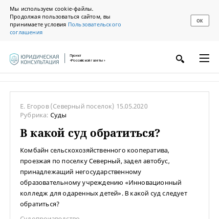
Мы используем cookie-файлы.
Продолжая пользоваться сайтом, вы
ОК
принимаете условия
Пользовательского
соглашения
Проект
«Российской газеты»
Е. Егоров
(Северный поселок)
15.05.2020
Рубрика:
Суды
В какой суд обратиться?
Комбайн сельскохозяйственного кооператива,
проезжая по поселку Северный, задел автобус,
принадлежащий негосударственному
образовательному учреждению «Инновационный
колледж для одаренных детей». В какой суд следует
обратиться?
Судопроизводство