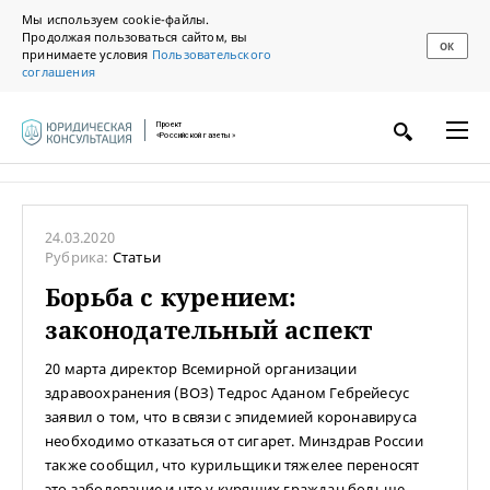
Мы используем cookie-файлы.
Продолжая пользоваться сайтом, вы
ОК
принимаете условия
Пользовательского
соглашения
Проект
«Российской газеты»
24.03.2020
Рубрика:
Статьи
Борьба с курением:
законодательный аспект
20 марта директор Всемирной организации
здравоохранения (ВОЗ) Тедрос Аданом Гебрейесус
заявил о том, что в связи с эпидемией коронавируса
необходимо отказаться от сигарет. Минздрав России
также сообщил, что курильщики тяжелее переносят
это заболевание и что у курящих граждан больше