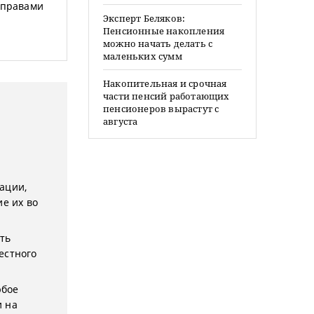
 правами
Эксперт Беляков:
Пенсионные накопления
можно начать делать с
маленьких сумм
Накопительная и срочная
части пенсий работающих
пенсионеров вырастут с
августа
ации,
е их во
ыть
естного
юбое
и на