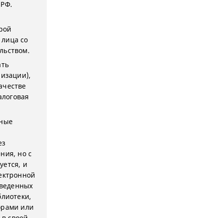
 РФ.
орой
 лица со
льством.
ать
низации),
ачестве
алоговая
пные
ез
ния, но с
уется, и
лектронной
введенных
блиотеки,
орами или
 в своей