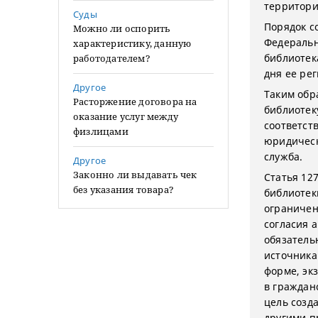
территори
Суды
Порядок с
Можно ли оспорить
Федеральн
характеристику, данную
библиотек
работодателем?
дня ее ре
Другое
Таким обр
Расторжение договора на
библиотек
оказание услуг между
соответст
физлицами
юридическ
служба.
Другое
Законно ли выдавать чек
Статья 12
без указания товара?
библиотек
ограничен
согласия 
обязатель
источника
форме, эк
в граждан
цель созд
другими п