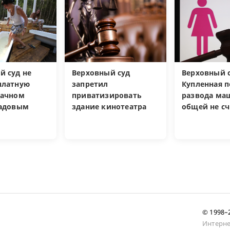
й суд не
Верховный суд
Верховный с
платную
запретил
Купленная п
дачном
приватизировать
развода ма
садовым
здание кинотеатра
общей не сч
© 1998
Интерне