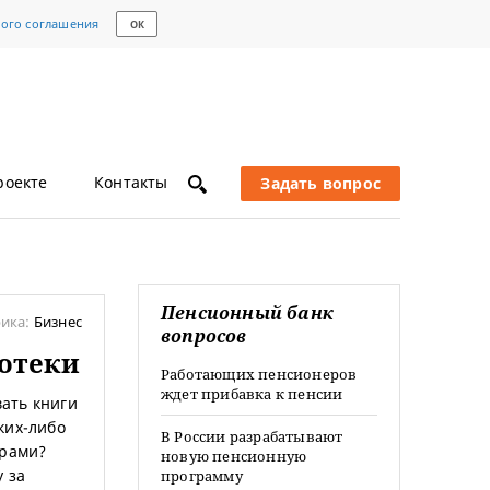
кого соглашения
ОК
роекте
Контакты
Задать вопрос
Пенсионный банк
ика:
Бизнес
вопросов
отеки
Работающих пенсионеров
ждет прибавка к пенсии
ать книги
ких-либо
В России разрабатывают
орами?
новую пенсионную
 за
программу