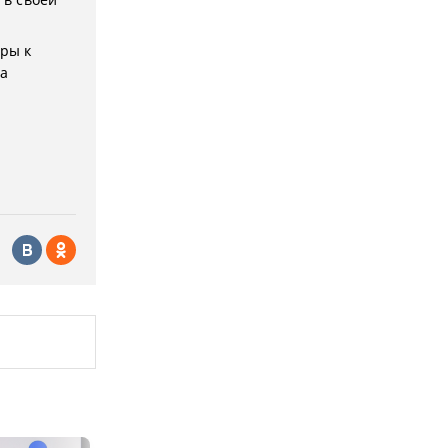
уры к
на