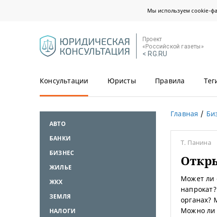
Мы используем cookie-ф
Проект
«Российской газеты»
< RG.RU
Консультации
Юристы
Правила
Тег
Главная
Би
АВТО
БАНКИ
Т. Панина
БИЗНЕС
Откр
ЖИЛЬЕ
Может ли 
ЖКХ
напрокат?
ЗЕМЛЯ
органах? 
Можно ли 
НАЛОГИ