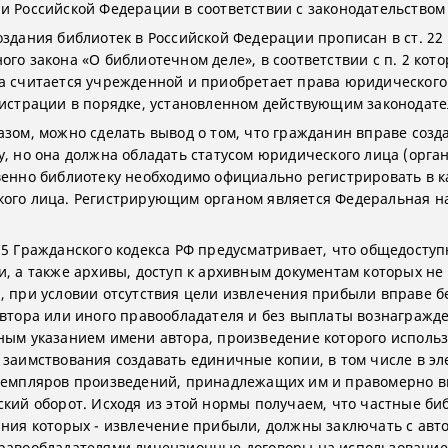
и Российской Федерации в соответствии с законодательством
оздания библиотек в Российской Федерации прописан в ст. 22
ого закона «О библиотечном деле», в соответствии с п. 2 кот
а считается учрежденной и приобретает права юридического
гистрации в порядке, установленном действующим законодате
азом, можно сделать вывод о том, что гражданин вправе созд
у, но она должна обладать статусом юридического лица (орга
венно библиотеку необходимо официально регистрировать в к
ого лица. Регистрирующим органом является Федеральная н
75 Гражданского кодекса РФ предусматривает, что общедосту
и, а также архивы, доступ к архивным документам которых не
, при условии отсутствия цели извлечения прибыли вправе б
автора или иного правообладателя и без выплаты вознагражде
ным указанием имени автора, произведение которого использ
 заимствования создавать единичные копии, в том числе в э
земпляров произведений, принадлежащих им и правомерно 
ский оборот. Исходя из этой нормы получаем, что частные би
ания которых - извлечение прибыли, должны заключать с авт
равообладателями лицензионные договоры на использование