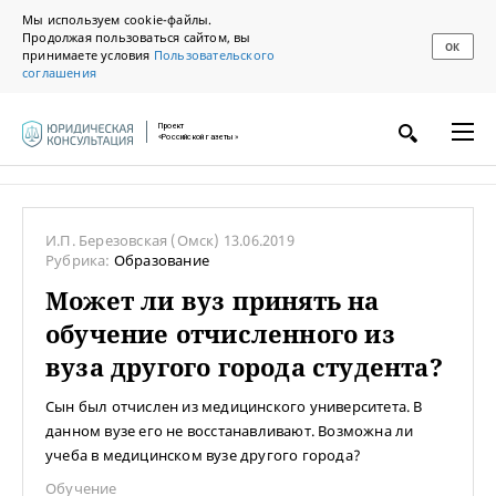
Мы используем cookie-файлы.
Продолжая пользоваться сайтом, вы
ОК
принимаете условия
Пользовательского
соглашения
Проект
«Российской газеты»
И.П. Березовская
(Омск)
13.06.2019
Рубрика:
Образование
Может ли вуз принять на
обучение отчисленного из
вуза другого города студента?
Сын был отчислен из медицинского университета. В
данном вузе его не восстанавливают. Возможна ли
учеба в медицинском вузе другого города?
Обучение