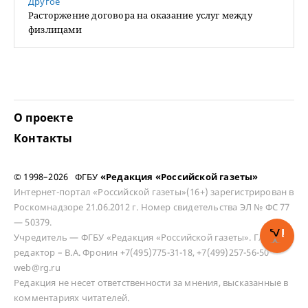
Другое
Расторжение договора на оказание услуг между
физлицами
О проекте
Контакты
© 1998–2026 ФГБУ
«Редакция «Российской газеты»
Интернет-портал «Российской газеты»(16+) зарегистрирован в
Роскомнадзоре 21.06.2012 г. Номер свидетельства ЭЛ № ФС 77
— 50379.
Учредитель — ФГБУ «Редакция «Российской газеты». Главный
редактор – В.А. Фронин +7(495)775-31-18, +7(499)257-56-50
web@rg.ru
Редакция не несет ответственности за мнения, высказанные в
комментариях читателей.