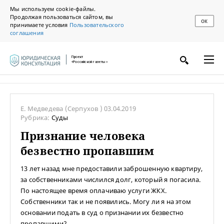
Мы используем cookie-файлы.
Продолжая пользоваться сайтом, вы
ОК
принимаете условия
Пользовательского
соглашения
Проект
«Российской газеты»
Е. Медведева
(Серпухов )
03.04.2019
Рубрика:
Суды
Признание человека
безвестно пропавшим
13 лет назад мне предоставили заброшенную квартиру,
за собственниками числился долг, который я погасила.
По настоящее время оплачиваю услуги ЖКХ.
Собственники так и не появились. Могу ли я на этом
основании подать в суд о признании их безвестно
пропавшими?