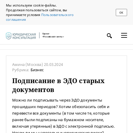
Мы используем cookie-файлы.
Продолжая пользоваться сайтом, вы
ОК
принимаете условия
Пользовательского
соглашения
Проект
«Российской газеты»
Амина
(Москва)
20.03.2024
Рубрика:
Бизнес
Подписание в ЭДО старых
документов
Можно ли подписывать через ЭДО документы
прошедших периодов? Хотим обезопасить себя и
перевести все документы (в том числе те, которые
ранее были подписаны на бумажном носителе,
включая утерянные) в ЭДО с электронной подписью.
Несем ли мы налоговые и юридические риски?